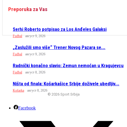
Preporuka za Vas
Serhi Roberto potpisao za Los Anđeles Galaksi
Fudbal
август 9, 2026
„Zaslužili smo više“ Trener Novog Pazara se...
Fudbal
август 9, 2026
Radnički konačno slavio: Zemun nemoćan u Kragujevcu
Fudbal
август 8, 2026
Ništa od finala: Košarkašice Srbije doživele ubedljiv...
Košarka
август 8, 2026
© 2026 Sport Srbija
Facebook