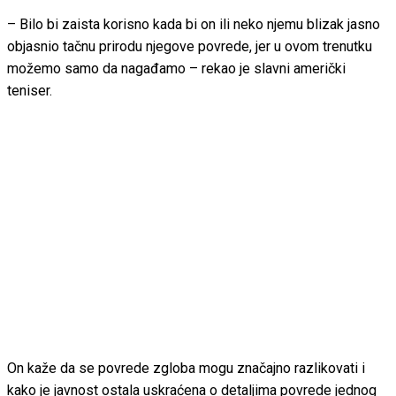
– Bilo bi zaista korisno kada bi on ili neko njemu blizak jasno
objasnio tačnu prirodu njegove povrede, jer u ovom trenutku
možemo samo da nagađamo – rekao je slavni američki
teniser.
On kaže da se povrede zgloba mogu značajno razlikovati i
kako je javnost ostala uskraćena o detaljima povrede jednog