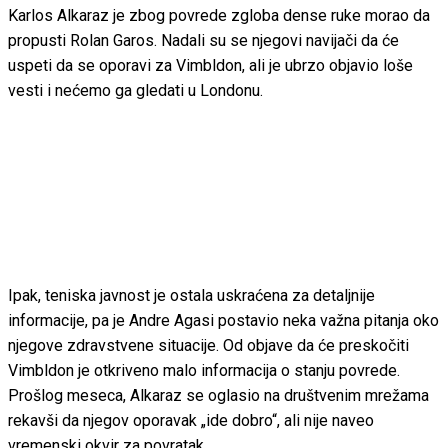
Karlos Alkaraz je zbog povrede zgloba dense ruke morao da
propusti Rolan Garos. Nadali su se njegovi navijači da će
uspeti da se oporavi za Vimbldon, ali je ubrzo objavio loše
vesti i nećemo ga gledati u Londonu.
Ipak, teniska javnost je ostala uskraćena za detaljnije
informacije, pa je Andre Agasi postavio neka važna pitanja oko
njegove zdravstvene situacije. Od objave da će preskočiti
Vimbldon je otkriveno malo informacija o stanju povrede.
Prošlog meseca, Alkaraz se oglasio na društvenim mrežama
rekavši da njegov oporavak „ide dobro“, ali nije naveo
vremenski okvir za povratak.