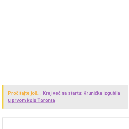
Pročitajte još...
Kraj već na startu: Krunićka izgubila
u prvom kolu Toronta