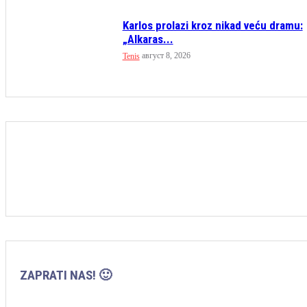
Karlos prolazi kroz nikad veću dramu:
„Alkaras...
август 8, 2026
Tenis
ZAPRATI NAS! 🙂