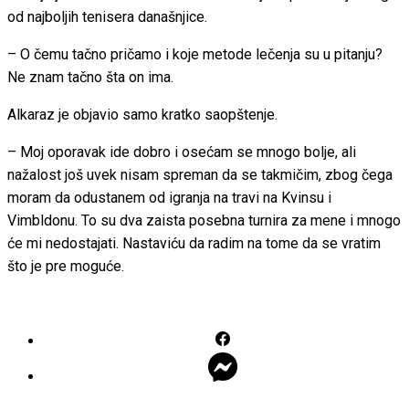
od najboljih tenisera današnjice.
– O čemu tačno pričamo i koje metode lečenja su u pitanju?
Ne znam tačno šta on ima.
Alkaraz je objavio samo kratko saopštenje.
– Moj oporavak ide dobro i osećam se mnogo bolje, ali
nažalost još uvek nisam spreman da se takmičim, zbog čega
moram da odustanem od igranja na travi na Kvinsu i
Vimbldonu. To su dva zaista posebna turnira za mene i mnogo
će mi nedostajati. Nastaviću da radim na tome da se vratim
što je pre moguće.