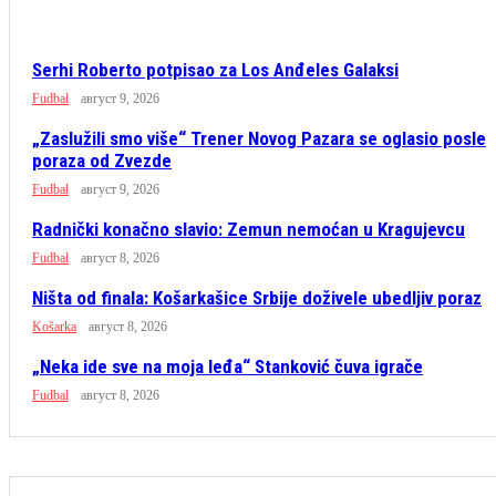
Serhi Roberto potpisao za Los Anđeles Galaksi
Fudbal
август 9, 2026
„Zaslužili smo više“ Trener Novog Pazara se oglasio posle
poraza od Zvezde
Fudbal
август 9, 2026
Radnički konačno slavio: Zemun nemoćan u Kragujevcu
Fudbal
август 8, 2026
Ništa od finala: Košarkašice Srbije doživele ubedljiv poraz
Košarka
август 8, 2026
„Neka ide sve na moja leđa“ Stanković čuva igrače
Fudbal
август 8, 2026