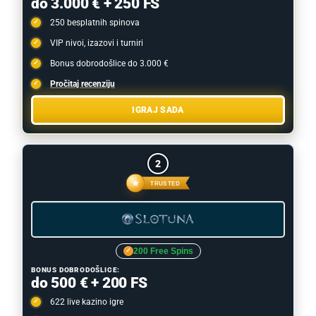
do 3.000 € + 250 FS
250 besplatnih spinova
VIP nivoi, izazovi i turniri
Bonus dobrodošlice do 3.000 €
Pročitaj recenziju
IGRAJ SADA
2
TRUSTED
200 Free Spins
✓
BONUS DOBRODOŠLICE:
do 500 € + 200 FS
622 live kazino igre