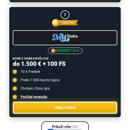
7
TRUSTED
FREEBET 10 €
✓
BONUS DOBRODOŠLICE:
do 1.500 € + 100 FS
10 € Freebet
Preko 7.000 kazino igara
Chicken i Dino igre
Pročitaj recenziju
IGRAJ SADA
Prikaži više
7/42