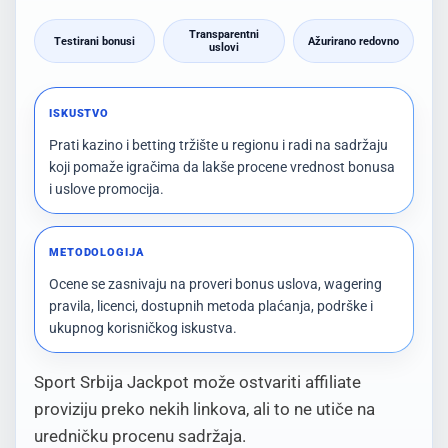
Transparentni
Testirani bonusi
Ažurirano redovno
uslovi
ISKUSTVO
Prati kazino i betting tržište u regionu i radi na sadržaju
koji pomaže igračima da lakše procene vrednost bonusa
i uslove promocija.
METODOLOGIJA
Ocene se zasnivaju na proveri bonus uslova, wagering
pravila, licenci, dostupnih metoda plaćanja, podrške i
ukupnog korisničkog iskustva.
Sport Srbija Jackpot može ostvariti affiliate
proviziju preko nekih linkova, ali to ne utiče na
uredničku procenu sadržaja.