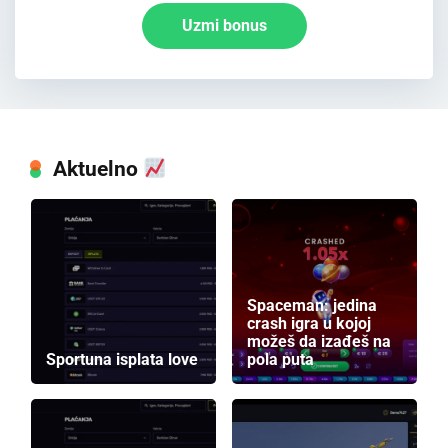
Uzmi bonus
Aktuelno
Spaceman: jedina
crash igra u kojoj
možeš da izađeš na
Sportuna isplata love
pola puta