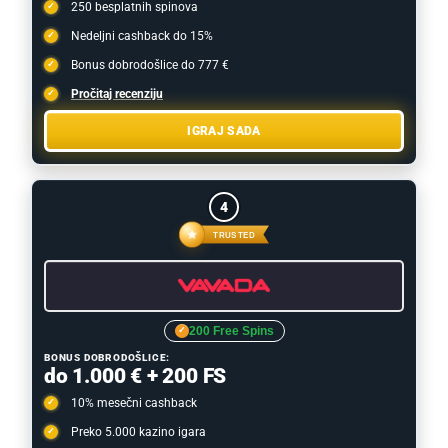
250 besplatnih spinova
Nedeljni cashback do 15%
Bonus dobrodošlice do 777 €
Pročitaj recenziju
IGRAJ SADA
4
TRUSTED
200 Free Spins
✓
BONUS DOBRODOŠLICE:
do 1.000 € + 200 FS
10% mesečni cashback
Preko 5.000 kazino igara