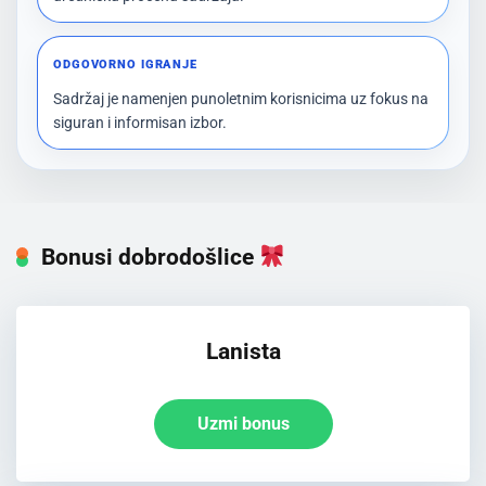
ODGOVORNO IGRANJE
Sadržaj je namenjen punoletnim korisnicima uz fokus na
siguran i informisan izbor.
Bonusi dobrodošlice
Lanista
Uzmi bonus