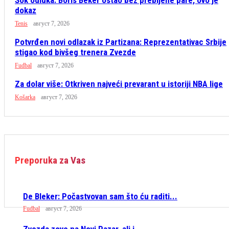
dokaz
Tenis
август 7, 2026
Potvrđen novi odlazak iz Partizana: Reprezentativac Srbije
stigao kod bivšeg trenera Zvezde
Fudbal
август 7, 2026
Za dolar više: Otkriven najveći prevarant u istoriji NBA lige
Košarka
август 7, 2026
Preporuka za Vas
De Bleker: Počastvovan sam što ću raditi...
Fudbal
август 7, 2026
Zvezda zove na Novi Pazar, ali i...