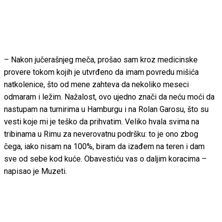
– Nakon jučerašnjeg meča, prošao sam kroz medicinske
provere tokom kojih je utvrđeno da imam povredu mišića
natkolenice, što od mene zahteva da nekoliko meseci
odmaram i ležim. Nažalost, ovo ujedno znači da neću moći da
nastupam na turnirima u Hamburgu i na Rolan Garosu, što su
vesti koje mi je teško da prihvatim. Veliko hvala svima na
tribinama u Rimu za neverovatnu podršku: to je ono zbog
čega, iako nisam na 100%, biram da izađem na teren i dam
sve od sebe kod kuće. Obavestiću vas o daljim koracima –
napisao je Muzeti.