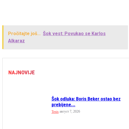
Pročitajte još...
Šok vest: Povukao se Karlos
Alkaraz
NAJNOVIJE
Šok odluka: Boris Beker ostao bez
prebijene...
август 7, 2026
Tenis