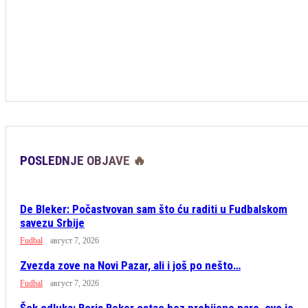
POSLEDNJE OBJAVE 🔥
De Bleker: Počastvovan sam što ću raditi u Fudbalskom
savezu Srbije
Fudbal
август 7, 2026
Zvezda zove na Novi Pazar, ali i još po nešto…
Fudbal
август 7, 2026
Šok odluka: Boris Beker ostao bez prebijene pare, ovo je