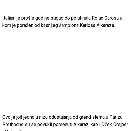
Italijan je prošle godine stigao do polufinala Rolan Garosa u
kom je poražen od kasnijeg šampiona Karlosa Alkaraza.
Ovo je još jedno u nizu odustajanja od grend slema u Parizu.
Prethodno su se povukli pomenuti Alkaraz, kao i Džek Drejper