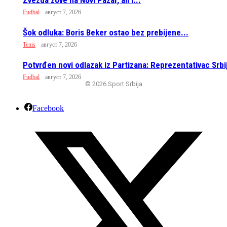
Fudbal
август 7, 2026
Šok odluka: Boris Beker ostao bez prebijene...
Tenis
август 7, 2026
Potvrđen novi odlazak iz Partizana: Reprezentativac Srbij
Fudbal
август 7, 2026
© 2026 Sport Srbija
Facebook