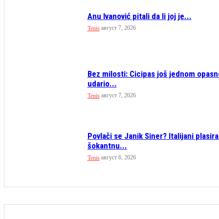
Anu Ivanović pitali da li joj je...
август 7, 2026
Tenis
Bez milosti: Cicipas još jednom opasn
udario...
август 7, 2026
Tenis
Povlači se Janik Siner? Italijani plasira
šokantnu...
август 6, 2026
Tenis