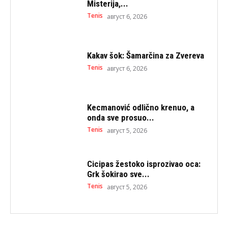
Misterija,...
Tenis
август 6, 2026
Kakav šok: Šamarčina za Zvereva
Tenis
август 6, 2026
Kecmanović odlično krenuo, a
onda sve prosuo...
Tenis
август 5, 2026
Cicipas žestoko isprozivao oca:
Grk šokirao sve...
Tenis
август 5, 2026