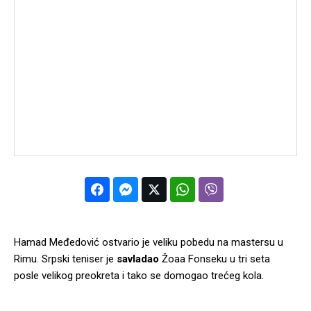
Hamad Međedović ostvario je veliku pobedu na mastersu u
Rimu. Srpski teniser je
savladao
Žoaa Fonseku u tri seta
posle velikog preokreta i tako se domogao trećeg kola.