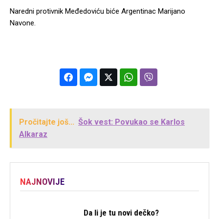
Naredni protivnik Međedoviću biće Argentinac Marijano
Navone.
Pročitajte još...
Šok vest: Povukao se Karlos
Alkaraz
NAJNOVIJE
Da li je tu novi dečko?