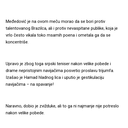
Međedović je na ovom meču morao da se bori protiv
talentovanog Brazilca, ali i protiv nevaspitane publike, koja je
vrlo često vikala toko msamih poena i ometala ga da se
koncentriše.
Upravo je zbog toga srpski teniser nakon velike pobede i
drame nepristojnim navijačima posvetio proslavu trijumfa.
Izašao je Hamad hladnog lica i uputio je gestikulaciju
navijačima – na spavanje!
Naravno, dobio je zvižduke, ali to ga ni najmanje nije potreslo
nakon velike pobede.