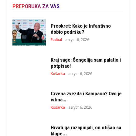
PREPORUKA ZA VAS
Preokret: Kako je Infantivno
dobio podršku?
Fudbal
август 6, 2026
Kraj sage: Šengelija sam palatio i
potpisao!
Košarka
август 6, 2026
Crvena zvezda i Kampaco? Ovo je
istina…
Košarka
август 6, 2026
Hrvati ga razapinjali, on otišao sa
klupe...