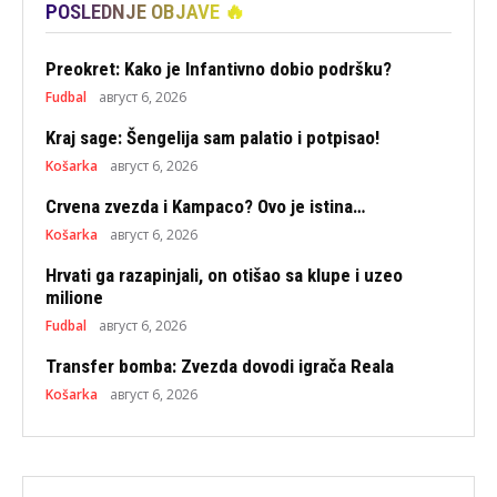
POSLEDNJE OBJAVE 🔥
Preokret: Kako je Infantivno dobio podršku?
Fudbal
август 6, 2026
Kraj sage: Šengelija sam palatio i potpisao!
Košarka
август 6, 2026
Crvena zvezda i Kampaco? Ovo je istina…
Košarka
август 6, 2026
Hrvati ga razapinjali, on otišao sa klupe i uzeo
milione
Fudbal
август 6, 2026
Transfer bomba: Zvezda dovodi igrača Reala
Košarka
август 6, 2026