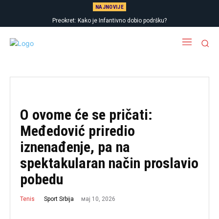
NAJNOVIJE
Preokret: Kako je Infantivno dobio podršku?
O ovome će se pričati:
Međedović priredio
iznenađenje, pa na
spektakularan način proslavio
pobedu
мај 10, 2026
Sport Srbija
Tenis