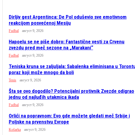
Dirljiv gest Argentinca: De Pol oduševio sve emotivnom
reakcijom posvećenoj Mesiju
Fudbal
август 9, 2026
Hapoelu se ne piše dobro: Fantastične vesti za Crvenu
zvezdu pred meč sezone na „Marakani“
Fudbal
август 9, 2026
Teniska kruna se zaljuljala: Sabalenka eliminisana u Toront
poraz koji može mnogo da boli
Tenis
август 9, 2026
Šta se ovo dogodilo? Potencijalni protivnik Zvezde odigrao
jednu od najluđih utakmica ikada
Fudbal
август 9, 2026
Orlići na popravnom: Evo gde možete gledati meč Srbije i
Poljske na prvenstvu Evrope
Košarka
август 9, 2026