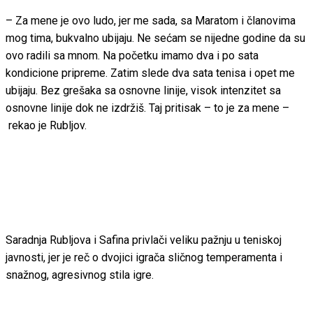
– Za mene je ovo ludo, jer me sada, sa Maratom i članovima
mog tima, bukvalno ubijaju. Ne sećam se nijedne godine da su
ovo radili sa mnom. Na početku imamo dva i po sata
kondicione pripreme. Zatim slede dva sata tenisa i opet me
ubijaju. Bez grešaka sa osnovne linije, visok intenzitet sa
osnovne linije dok ne izdržiš. Taj pritisak – to je za mene –
rekao je Rubljov.
Saradnja Rubljova i Safina privlači veliku pažnju u teniskoj
javnosti, jer je reč o dvojici igrača sličnog temperamenta i
snažnog, agresivnog stila igre.