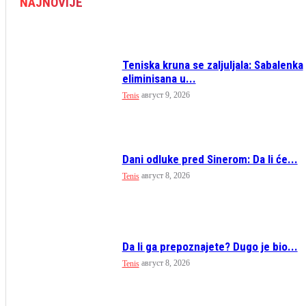
NAJNOVIJE
Teniska kruna se zaljuljala: Sabalenka
eliminisana u...
август 9, 2026
Tenis
Dani odluke pred Sinerom: Da li će...
август 8, 2026
Tenis
Da li ga prepoznajete? Dugo je bio...
август 8, 2026
Tenis