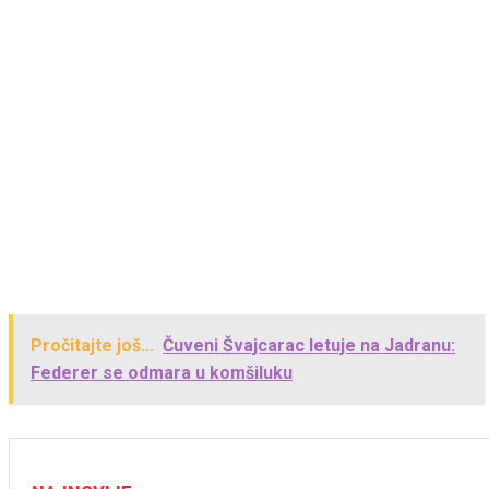
Pročitajte još...
Čuveni Švajcarac letuje na Jadranu:
Federer se odmara u komšiluku