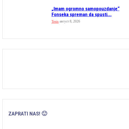
„Imam ogromno samopouzdanje“
Fonseka spreman da spusti...
август 8, 2026
Tenis
ZAPRATI NAS! 🙂