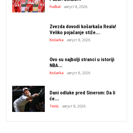
Fudbal
август 8, 2026
Zvezda dovodi košarkaša Reala!
Veliko pojačanje stiže...
Košarka
август 8, 2026
Ovo su najbolji stranci u istoriji
NBA...
Košarka
август 8, 2026
Dani odluke pred Sinerom: Da li
će...
Tenis
август 8, 2026