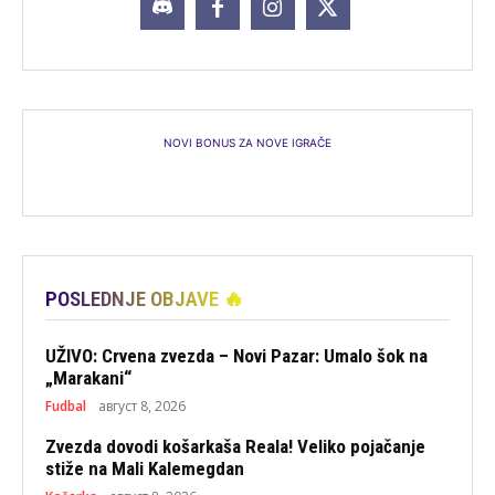
NOVI BONUS ZA NOVE IGRAČE
POSLEDNJE OBJAVE 🔥
UŽIVO: Crvena zvezda – Novi Pazar: Umalo šok na
„Marakani“
Fudbal
август 8, 2026
Zvezda dovodi košarkaša Reala! Veliko pojačanje
stiže na Mali Kalemegdan