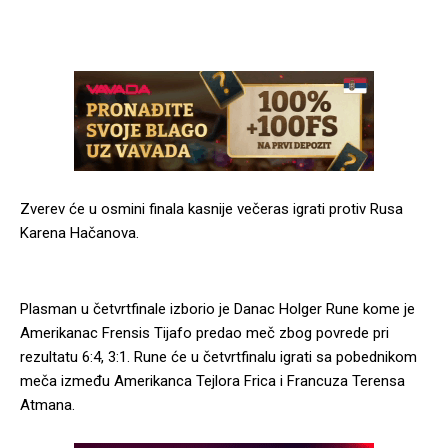
Zverev će u osmini finala kasnije večeras igrati protiv Rusa
Karena Hačanova.
Plasman u četvrtfinale izborio je Danac Holger Rune kome je
Amerikanac Frensis Tijafo predao meč zbog povrede pri
rezultatu 6:4, 3:1. Rune će u četvrtfinalu igrati sa pobednikom
meča između Amerikanca Tejlora Frica i Francuza Terensa
Atmana.