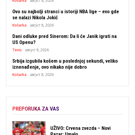
Košarka
август 8, 2026
Ovo su najbolji stranci u istoriji NBA lige – evo gde
se nalazi Nikola Jokić
Košarka
август 8, 2026
Dani odluke pred Sinerom: Da li će Janik igrati na
US Openu?
Tenis
август 8, 2026
Srbija izgubila košem u poslednjoj sekundi, veliko
iznenađenje, ovo nikako nije dobro
Košarka
август 8, 2026
PREPORUKA ZA VAS
UŽIVO: Crvena zvezda – Novi
Pazar: Umalo...