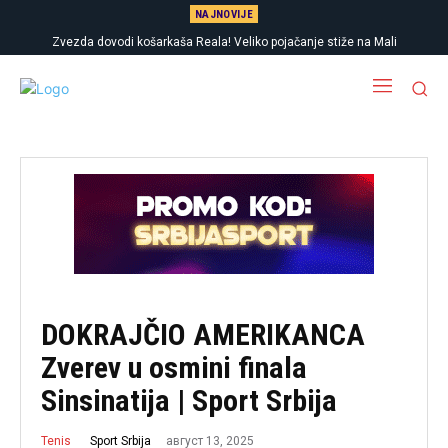
NAJNOVIJE
Zvezda dovodi košarkaša Reala! Veliko pojačanje stiže na Mali
Kalemegdan
DOKRAJČIO AMERIKANCA
Zverev u osmini finala
Sinsinatija | Sport Srbija
август 13, 2025
Sport Srbija
Tenis