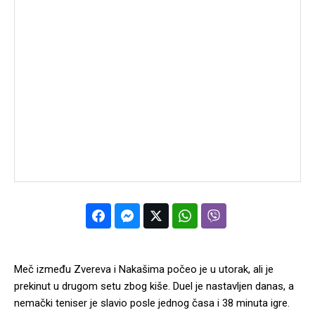
Meč između Zvereva i Nakašima počeo je u utorak, ali je
prekinut u drugom setu zbog kiše. Duel je nastavljen danas, a
nemački teniser je slavio posle jednog časa i 38 minuta igre.