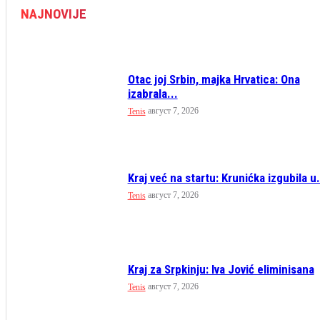
NAJNOVIJE
Otac joj Srbin, majka Hrvatica: Ona
izabrala...
август 7, 2026
Tenis
Kraj već na startu: Krunićka izgubila u.
август 7, 2026
Tenis
Kraj za Srpkinju: Iva Jović eliminisana
август 7, 2026
Tenis