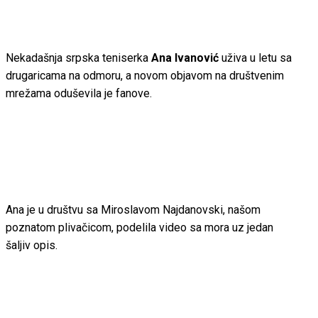
Nekadašnja srpska teniserka
Ana Ivanović
uživa u letu sa
drugaricama na odmoru, a novom objavom na društvenim
mrežama oduševila je fanove.
Ana je u društvu sa Miroslavom Najdanovski, našom
poznatom plivačicom, podelila video sa mora uz jedan
šaljiv opis.