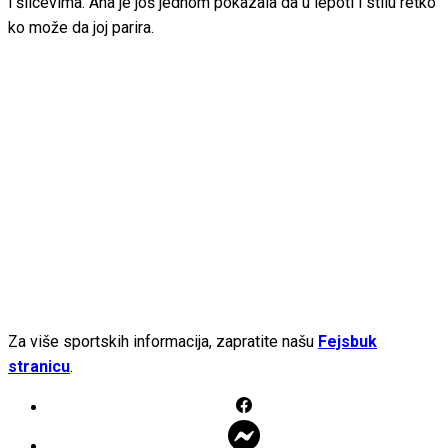
i šlicevima. Ana je još jednom pokazala da u lepoti i stilu retko
ko može da joj parira.
Za više sportskih informacija, zapratite našu
Fejsbuk
stranicu
.