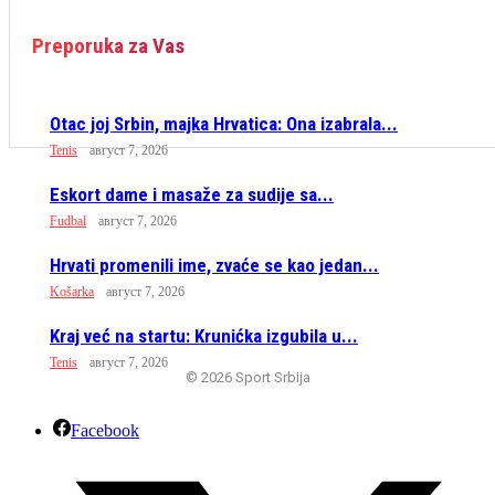
Preporuka za Vas
Otac joj Srbin, majka Hrvatica: Ona izabrala...
Tenis
август 7, 2026
Eskort dame i masaže za sudije sa...
Fudbal
август 7, 2026
Hrvati promenili ime, zvaće se kao jedan...
Košarka
август 7, 2026
Kraj već na startu: Krunićka izgubila u...
Tenis
август 7, 2026
© 2026 Sport Srbija
Facebook