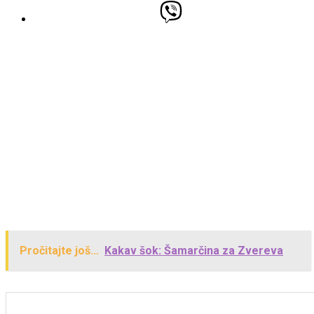
Pročitajte još...
Kakav šok: Šamarčina za Zvereva