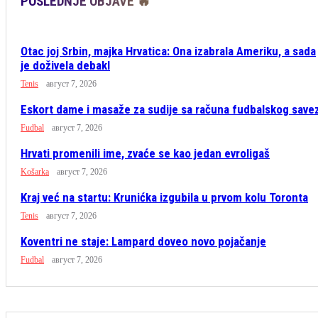
POSLEDNJE OBJAVE 🔥
Otac joj Srbin, majka Hrvatica: Ona izabrala Ameriku, a sada
je doživela debakl
Tenis
август 7, 2026
Eskort dame i masaže za sudije sa računa fudbalskog save
Fudbal
август 7, 2026
Hrvati promenili ime, zvaće se kao jedan evroligaš
Košarka
август 7, 2026
Kraj već na startu: Krunićka izgubila u prvom kolu Toronta
Tenis
август 7, 2026
Koventri ne staje: Lampard doveo novo pojačanje
Fudbal
август 7, 2026