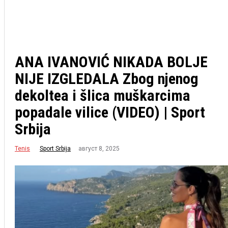
ANA IVANOVIĆ NIKADA BOLJE
NIJE IZGLEDALA Zbog njenog
dekoltea i šlica muškarcima
popadale vilice (VIDEO) | Sport
Srbija
Tenis
август 8, 2025
Sport Srbija