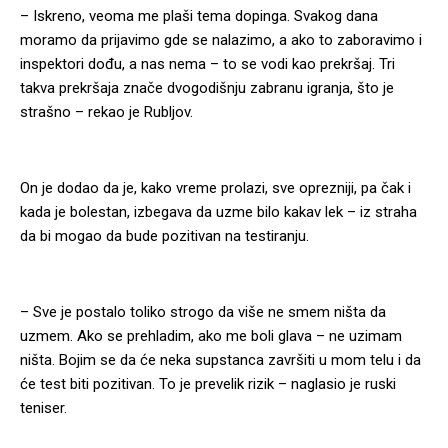
– Iskreno, veoma me plaši tema dopinga. Svakog dana
moramo da prijavimo gde se nalazimo, a ako to zaboravimo i
inspektori dođu, a nas nema – to se vodi kao prekršaj. Tri
takva prekršaja znače dvogodišnju zabranu igranja, što je
strašno – rekao je Rubljov.
On je dodao da je, kako vreme prolazi, sve oprezniji, pa čak i
kada je bolestan, izbegava da uzme bilo kakav lek – iz straha
da bi mogao da bude pozitivan na testiranju.
– Sve je postalo toliko strogo da više ne smem ništa da
uzmem. Ako se prehladim, ako me boli glava – ne uzimam
ništa. Bojim se da će neka supstanca završiti u mom telu i da
će test biti pozitivan. To je prevelik rizik – naglasio je ruski
teniser.