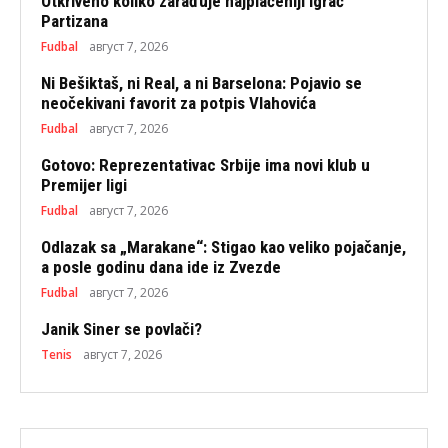
Otkriveno koliko zarađuje najplaćeniji igrač
Partizana
Fudbal
август 7, 2026
Ni Bešiktaš, ni Real, a ni Barselona: Pojavio se
neočekivani favorit za potpis Vlahovića
Fudbal
август 7, 2026
Gotovo: Reprezentativac Srbije ima novi klub u
Premijer ligi
Fudbal
август 7, 2026
Odlazak sa „Marakane“: Stigao kao veliko pojačanje,
a posle godinu dana ide iz Zvezde
Fudbal
август 7, 2026
Janik Siner se povlači?
Tenis
август 7, 2026