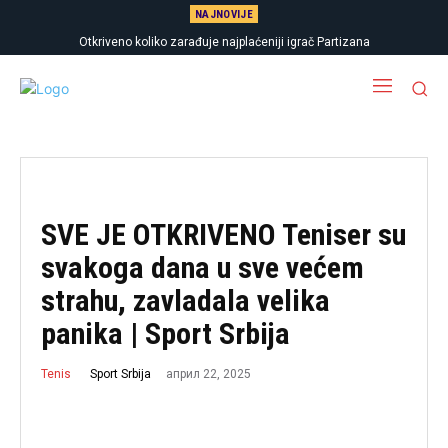
NAJNOVIJE
Otkriveno koliko zarađuje najplaćeniji igrač Partizana
SVE JE OTKRIVENO Teniser su
svakoga dana u sve većem
strahu, zavladala velika
panika | Sport Srbija
април 22, 2025
Sport Srbija
Tenis