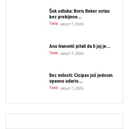
Šok odluka: Boris Beker ostao
bez prebijene...
Tenis
август 7, 2026
Anu Ivanović pitali da li joj je...
Tenis
август 7, 2026
Bez milosti: Cicipas još jednom
opasno udario...
Tenis
август 7, 2026