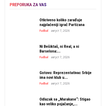
PREPORUKA ZA VAS
Otkriveno koliko zarađuje
najplaćeniji igrač Partizana
Fudbal
август 7, 2026
Ni Bešiktaš, ni Real, a ni
Barselona:...
Fudbal
август 7, 2026
Gotovo: Reprezentativac Srbije
ima novi klub u...
Fudbal
август 7, 2026
Odlazak sa „Marakane“: Stigao
kao veliko pojačanje,...