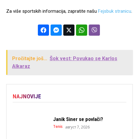
Za više sportskih informacija, zapratite našu
Fejsbuk stranicu
.
Pročitajte još...
Šok vest: Povukao se Karlos
Alkaraz
NAJNOVIJE
Janik Siner se povlači?
Tenis
август 7, 2026