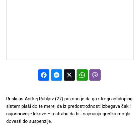
Ruski as Andrej Rubljov (27) priznao je da ga strogi antidoping
sistem plaši do te mere, da iz predostrožnosti izbegava čak i
najosnovnije lekove – u strahu da bi i najmanja greška mogla
dovesti do suspenzije.