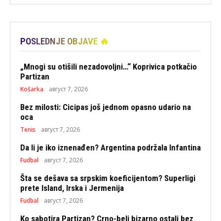
POSLEDNJE OBJAVE 🔥
„Mnogi su otišili nezadovoljni…“ Koprivica potkačio
Partizan
Košarka
август 7, 2026
Bez milosti: Cicipas još jednom opasno udario na
oca
Tenis
август 7, 2026
Da li je iko iznenađen? Argentina podržala Infantina
Fudbal
август 7, 2026
Šta se dešava sa srpskim koeficijentom? Superligi
prete Island, Irska i Jermenija
Fudbal
август 7, 2026
Ko sabotira Partizan? Crno-beli bizarno ostali bez