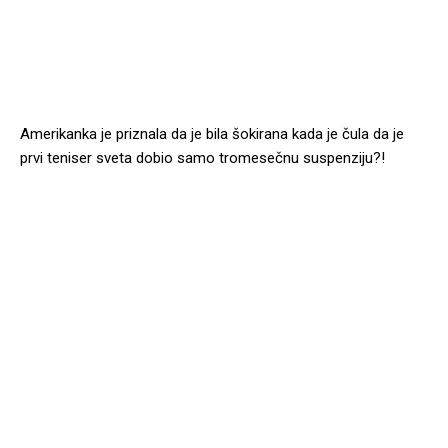
Amerikanka je priznala da je bila šokirana kada je čula da je
prvi teniser sveta dobio samo tromesečnu suspenziju?!