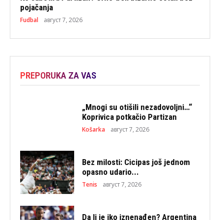
pojačanja
Fudbal
август 7, 2026
PREPORUKA ZA VAS
„Mnogi su otišili nezadovoljni…“
Koprivica potkačio Partizan
Košarka
август 7, 2026
Bez milosti: Cicipas još jednom
opasno udario...
Tenis
август 7, 2026
Da li je iko iznenađen? Argentina