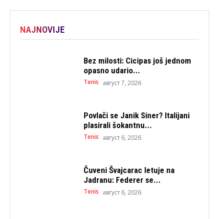
NAJNOVIJE
Bez milosti: Cicipas još jednom
opasno udario...
Tenis
август 7, 2026
Povlači se Janik Siner? Italijani
plasirali šokantnu...
Tenis
август 6, 2026
Čuveni Švajcarac letuje na
Jadranu: Federer se...
Tenis
август 6, 2026