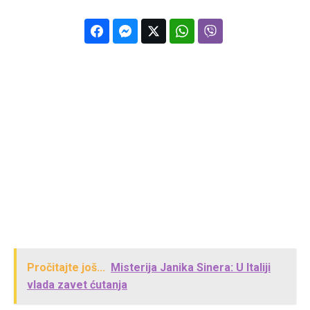
Pročitajte još...
Misterija Janika Sinera: U Italiji
vlada zavet ćutanja