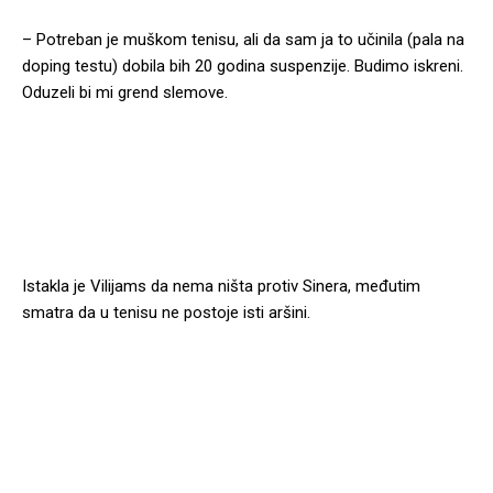
– Potreban je muškom tenisu, ali da sam ja to učinila (pala na
doping testu) dobila bih 20 godina suspenzije. Budimo iskreni.
Oduzeli bi mi grend slemove.
Istakla je Vilijams da nema ništa protiv Sinera, međutim
smatra da u tenisu ne postoje isti aršini.