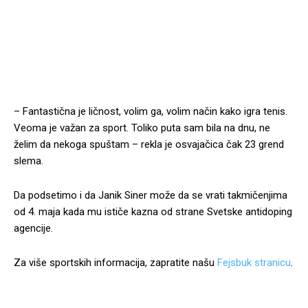
– Fantastična je ličnost, volim ga, volim način kako igra tenis.
Veoma je važan za sport. Toliko puta sam bila na dnu, ne
želim da nekoga spuštam – rekla je osvajačica čak 23 grend
slema.
Da podsetimo i da Janik Siner može da se vrati takmičenjima
od 4. maja kada mu ističe kazna od strane Svetske antidoping
agencije.
Za više sportskih informacija, zapratite našu
Fejsbuk stranicu
.