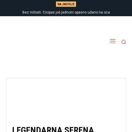
NAJNOVIJE
Bez milosti: Cicipas još jednom opasno udario na oca
LEGENDARNA SERENA