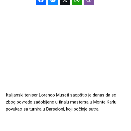
Italijanski teniser Lorenco Museti saopštio je danas da se
zbog povrede zadobijene u finalu mastersa u Monte Karlu
povukao sa turnira u Barseloni, koji počinje sutra.