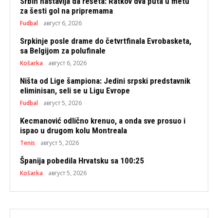
Srbin nastavlja da rešeta: Ratkov dva puta u metu
za šesti gol na pripremama
Fudbal
август 6, 2026
Srpkinje posle drame do četvrtfinala Evrobasketa,
sa Belgijom za polufinale
Košarka
август 6, 2026
Ništa od Lige šampiona: Jedini srpski predstavnik
eliminisan, seli se u Ligu Evrope
Fudbal
август 5, 2026
Kecmanović odlično krenuo, a onda sve prosuo i
ispao u drugom kolu Montreala
Tenis
август 5, 2026
Španija pobedila Hrvatsku sa 100:25
Košarka
август 5, 2026