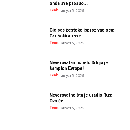
onda sve prosuo...
Tenis
август 5, 2026
Cicipas žestoko isprozivao oca:
Grk šokirao sve...
Tenis
август 5, 2026
Neverovatan uspeh: Srbija je
šampion Evrope!
Tenis
август 5, 2026
Neverovatno šta je uradio Rus:
Ovo će...
Tenis
август 5, 2026