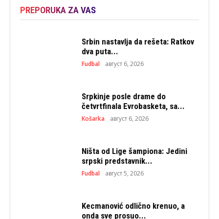
PREPORUKA ZA VAS
Srbin nastavlja da rešeta: Ratkov
dva puta...
Fudbal
август 6, 2026
Srpkinje posle drame do
četvrtfinala Evrobasketa, sa...
Košarka
август 6, 2026
Ništa od Lige šampiona: Jedini
srpski predstavnik...
Fudbal
август 5, 2026
Kecmanović odlično krenuo, a
onda sve prosuo...