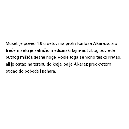
Museti je poveo 1:0 u setovima protiv Karlosa Alkaraza, a u
trećem setu je zatražio medicinski tajm-aut zbog povrede
butnog mišića desne noge. Posle toga se vidno teško kretao,
ali je ostao na terenu do kraja, pa je Alkaraz preokretom
stigao do pobede i pehara.