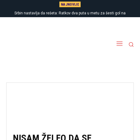
NAJNOVIJE
Srbin nastavlja da rešeta: Ratkov dva puta u metu za šesti gol na
pripremama
NISAM ŽELEO DA SE