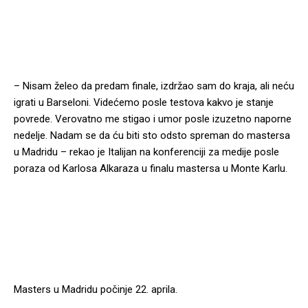
– Nisam želeo da predam finale, izdržao sam do kraja, ali neću
igrati u Barseloni. Videćemo posle testova kakvo je stanje
povrede. Verovatno me stigao i umor posle izuzetno naporne
nedelje. Nadam se da ću biti sto odsto spreman do mastersa
u Madridu – rekao je Italijan na konferenciji za medije posle
poraza od Karlosa Alkaraza u finalu mastersa u Monte Karlu.
Masters u Madridu počinje 22. aprila.