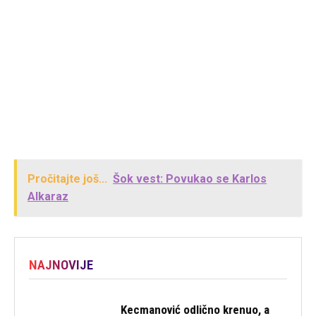
Pročitajte još...
Šok vest: Povukao se Karlos
Alkaraz
NAJNOVIJE
Kecmanović odlično krenuo, a