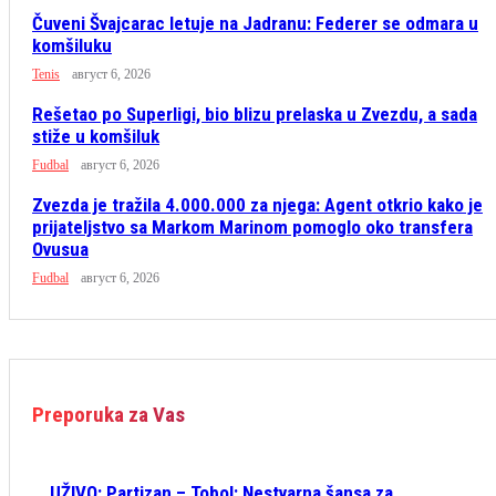
Čuveni Švajcarac letuje na Jadranu: Federer se odmara u
komšiluku
Tenis
август 6, 2026
Rešetao po Superligi, bio blizu prelaska u Zvezdu, a sada
stiže u komšiluk
Fudbal
август 6, 2026
Zvezda je tražila 4.000.000 za njega: Agent otkrio kako je
prijateljstvo sa Markom Marinom pomoglo oko transfera
Ovusua
Fudbal
август 6, 2026
Preporuka za Vas
UŽIVO: Partizan – Tobol: Nestvarna šansa za...