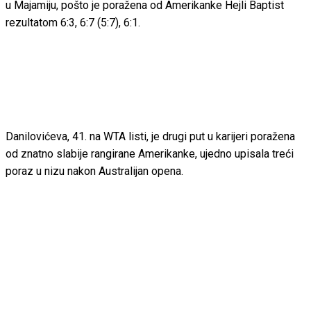
u Majamiju, pošto je poražena od Amerikanke Hejli Baptist
rezultatom 6:3, 6:7 (5:7), 6:1.
Danilovićeva, 41. na WTA listi, je drugi put u karijeri poražena
od znatno slabije rangirane Amerikanke, ujedno upisala treći
poraz u nizu nakon Australijan opena.