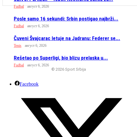
Fudbal
август 6, 2026
Posle samo 16 sekundi: Srbin postigao najbrži...
Fudbal
август 6, 2026
Čuveni Švajcarac letuje na Jadranu: Federer se...
Tenis
август 6, 2026
Rešetao po Superligi, bio blizu prelaska u...
Fudbal
август 6, 2026
© 2026 Sport Srbija
Facebook