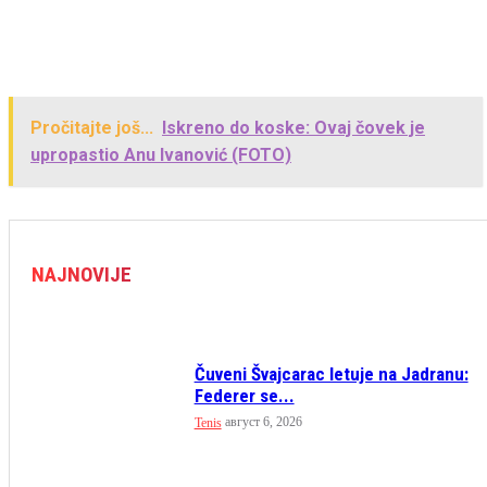
Pročitajte još...
Iskreno do koske: Ovaj čovek je
upropastio Anu Ivanović (FOTO)
NAJNOVIJE
Čuveni Švajcarac letuje na Jadranu:
Federer se...
август 6, 2026
Tenis