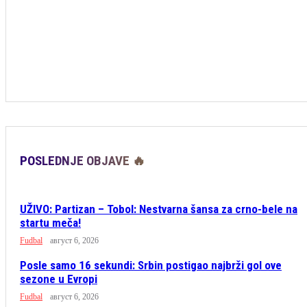
POSLEDNJE OBJAVE 🔥
UŽIVO: Partizan – Tobol: Nestvarna šansa za crno-bele na
startu meča!
Fudbal
август 6, 2026
Posle samo 16 sekundi: Srbin postigao najbrži gol ove
sezone u Evropi
Fudbal
август 6, 2026