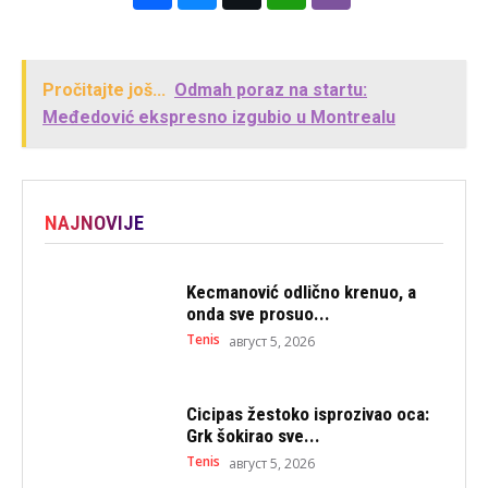
Pročitajte još...
Odmah poraz na startu:
Međedović ekspresno izgubio u Montrealu
NAJNOVIJE
Kecmanović odlično krenuo, a
onda sve prosuo...
Tenis
август 5, 2026
Cicipas žestoko isprozivao oca:
Grk šokirao sve...
Tenis
август 5, 2026