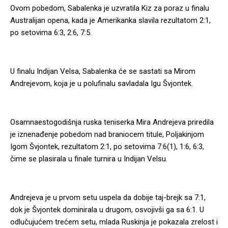
Ovom pobedom, Sabalenka je uzvratila Kiz za poraz u finalu
Australijan opena, kada je Amerikanka slavila rezultatom 2:1,
po setovima 6:3, 2:6, 7:5.
U finalu Indijan Velsa, Sabalenka će se sastati sa Mirom
Andrejevom, koja je u polufinalu savladala Igu Švjontek.
Osamnaestogodišnja ruska teniserka Mira Andrejeva priredila
je iznenađenje pobedom nad braniocem titule, Poljakinjom
Igom Švjontek, rezultatom 2:1, po setovima 7:6(1), 1:6, 6:3,
čime se plasirala u finale turnira u Indijan Velsu.
Andrejeva je u prvom setu uspela da dobije taj-brejk sa 7:1,
dok je Švjontek dominirala u drugom, osvojivši ga sa 6:1. U
odlučujućem trećem setu, mlada Ruskinja je pokazala zrelost i