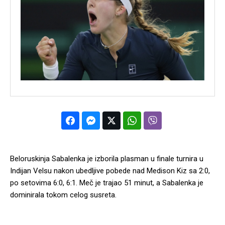
Beloruskinja Sabalenka je izborila plasman u finale turnira u
Indijan Velsu nakon ubedljive pobede nad Medison Kiz sa 2:0,
po setovima 6:0, 6:1. Meč je trajao 51 minut, a Sabalenka je
dominirala tokom celog susreta.