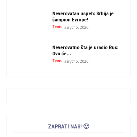
Neverovatan uspeh: Srbija je
šampion Evrope!
Tenis
август 5, 2026
Neverovatno šta je uradio Rus:
Ovo će...
Tenis
август 5, 2026
ZAPRATI NAS! 🙂