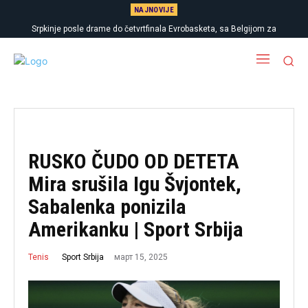
NAJNOVIJE
Srpkinje posle drame do četvrtfinala Evrobasketa, sa Belgijom za
polufinale
RUSKO ČUDO OD DETETA
Mira srušila Igu Švjontek,
Sabalenka ponizila
Amerikanku | Sport Srbija
март 15, 2025
Sport Srbija
Tenis