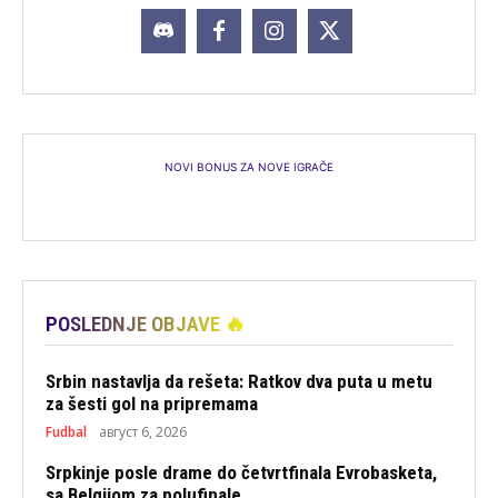
NOVI BONUS ZA NOVE IGRAČE
POSLEDNJE OBJAVE 🔥
Srbin nastavlja da rešeta: Ratkov dva puta u metu
za šesti gol na pripremama
Fudbal
август 6, 2026
Srpkinje posle drame do četvrtfinala Evrobasketa,
sa Belgijom za polufinale