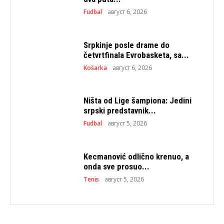
Fudbal
август 6, 2026
Srpkinje posle drame do
četvrtfinala Evrobasketa, sa...
Košarka
август 6, 2026
Ništa od Lige šampiona: Jedini
srpski predstavnik...
Fudbal
август 5, 2026
Kecmanović odlično krenuo, a
onda sve prosuo...
Tenis
август 5, 2026