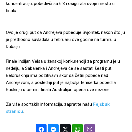
koncentraciju, pobedivši sa 6:3 i osigurala svoje mesto u
finalu.
Ovo je drugi put da Andrejeva pobeđuje Švjontek, nakon što ju
je prethodno savladala u februaru ove godine na turniru u
Dubaiju.
Finale Indijan Velsa u ženskoj konkurenciji za programu je u
nedelju, a Sabalenka i Andrejeva će se sastati šesti put.
Beloruskinja ima pozitivavn skor sa četiri pobede nad
Andrejevom, a poslednji put je najbolja teniserka pobedila
Ruskinju u osmini finala Australijan opena ove sezone.
Za više sportskih informacija, zapratite našu
Fejsbuk
stranicu
.