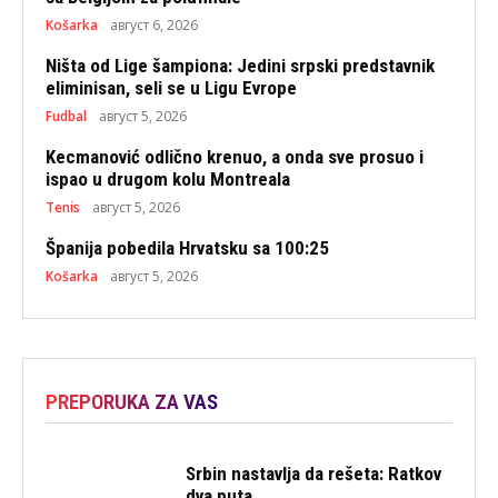
Košarka
август 6, 2026
Ništa od Lige šampiona: Jedini srpski predstavnik
eliminisan, seli se u Ligu Evrope
Fudbal
август 5, 2026
Kecmanović odlično krenuo, a onda sve prosuo i
ispao u drugom kolu Montreala
Tenis
август 5, 2026
Španija pobedila Hrvatsku sa 100:25
Košarka
август 5, 2026
PREPORUKA ZA VAS
Srbin nastavlja da rešeta: Ratkov
dva puta...