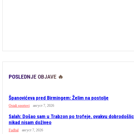
POSLEDNJE OBJAVE 🔥
Španovićeva pred Birmingem: Želim na postolje
Ostali sportovi
август 7, 2026
Salah: Došao sam u Trabzon po trofeje, ovakvu dobrodošli
nikad nisam doživeo
Fudbal
август 7, 2026