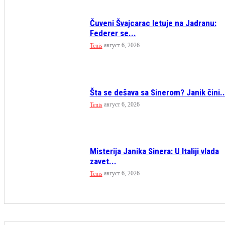
Čuveni Švajcarac letuje na Jadranu:
Federer se...
август 6, 2026
Tenis
Šta se dešava sa Sinerom? Janik čini..
август 6, 2026
Tenis
Misterija Janika Sinera: U Italiji vlada
zavet...
август 6, 2026
Tenis