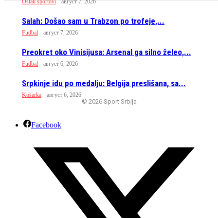
Ostali sportovi
август 7, 2026
Salah: Došao sam u Trabzon po trofeje,...
Fudbal
август 7, 2026
Preokret oko Vinisijusa: Arsenal ga silno želeo,...
Fudbal
август 6, 2026
Srpkinje idu po medalju: Belgija preslišana, sa...
Košarka
август 6, 2026
© 2026 Sport Srbija
Facebook