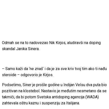
Odmah se na to nadovezao Nik Kirjos, aludiravši na doping
skandal Janika Sinera.
– Samo kaži da ‘ne znaš’ i da je za sve kriv tvoj tim ako ti nađu
steroide – odgovorio je Kirjos.
Podsetimo, Siner je prošle godine u Indijan Velsu dva puta bio
pozitivan na klostebol. Nastavio je međutim nesmetano da se
takmiči, da bi potom Svetska antidoping agencija (WADA)
zahtevala oštru kaznu i suspenziju za Italijana.