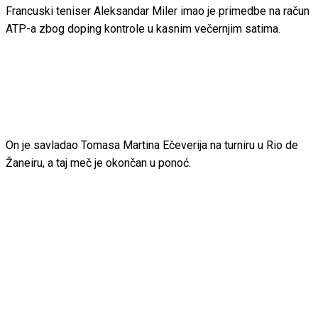
Francuski teniser Aleksandar Miler imao je primedbe na račun
ATP-a zbog doping kontrole u kasnim večernjim satima.
On je savladao Tomasa Martina Ečeverija na turniru u Rio de
Žaneiru, a taj meč je okončan u ponoć.