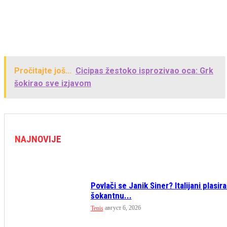
Pročitajte još...
Cicipas žestoko isprozivao oca: Grk
šokirao sve izjavom
NAJNOVIJE
Povlači se Janik Siner? Italijani plasira
šokantnu...
август 6, 2026
Tenis