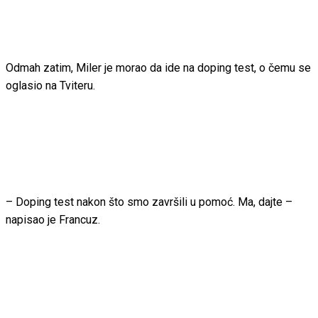
Odmah zatim, Miler je morao da ide na doping test, o čemu se
oglasio na Tviteru.
– Doping test nakon što smo završili u pomoć. Ma, dajte –
napisao je Francuz.