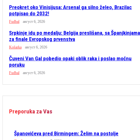
Preokret oko Vinisijusa: Arsenal ga silno želeo, Brazilac
potpisao do 2032!
Fudbal
август 6, 2026
Srpkinje idu po medalju: Belgija preslišana, sa Španjkinjama
za finale Evropskog prvenstva
Košarka
август 6, 2026
Čuveni Van Gal pobedio opaki oblik raka i poslao moćnu
poruku
Fudbal
август 6, 2026
Preporuka za Vas
Španovićeva pred Birmingem: Želim na postolje