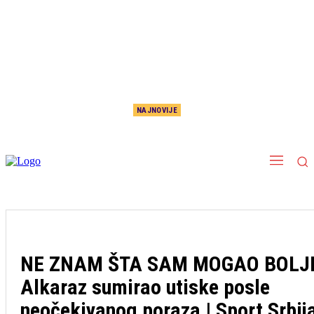
NAJNOVIJE
Plavci plaču od sreće, a glumica na put kreće… Gledaće Premijer ligu
NE ZNAM ŠTA SAM MOGAO BOLJ
Alkaraz sumirao utiske posle
neočekivanog poraza | Sport Srbij