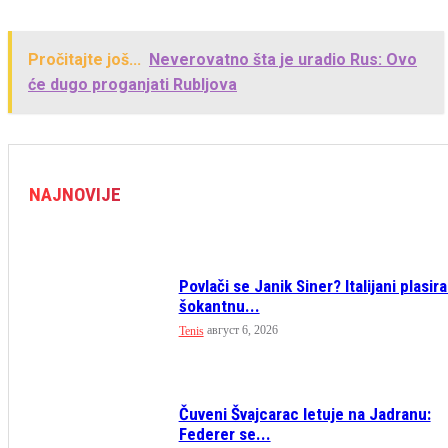
Pročitajte još...
Neverovatno šta je uradio Rus: Ovo
će dugo proganjati Rubljova
NAJNOVIJE
Povlači se Janik Siner? Italijani plasira
šokantnu...
август 6, 2026
Tenis
Čuveni Švajcarac letuje na Jadranu:
Federer se...