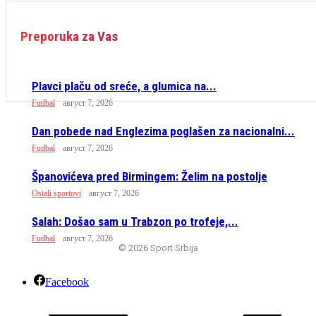
Preporuka za Vas
Plavci plaču od sreće, a glumica na...
Fudbal
август 7, 2026
Dan pobede nad Englezima poglašen za nacionalni...
Fudbal
август 7, 2026
Španovićeva pred Birmingem: Želim na postolje
Ostali sportovi
август 7, 2026
Salah: Došao sam u Trabzon po trofeje,...
Fudbal
август 7, 2026
© 2026 Sport Srbija
Facebook