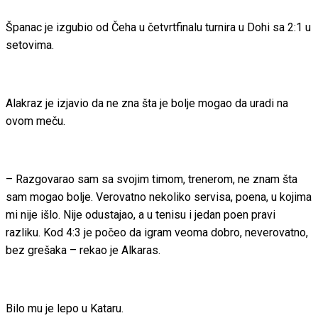
Španac je izgubio od Čeha u četvrtfinalu turnira u Dohi sa 2:1 u
setovima.
Alakraz je izjavio da ne zna šta je bolje mogao da uradi na
ovom meču.
– Razgovarao sam sa svojim timom, trenerom, ne znam šta
sam mogao bolje. Verovatno nekoliko servisa, poena, u kojima
mi nije išlo. Nije odustajao, a u tenisu i jedan poen pravi
razliku. Kod 4:3 je počeo da igram veoma dobro, neverovatno,
bez grešaka – rekao je Alkaras.
Bilo mu je lepo u Kataru.