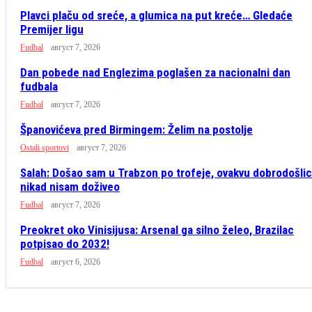
Plavci plaču od sreće, a glumica na put kreće… Gledaće
Premijer ligu
Fudbal
август 7, 2026
Dan pobede nad Englezima poglašen za nacionalni dan
fudbala
Fudbal
август 7, 2026
Španovićeva pred Birmingem: Želim na postolje
Ostali sportovi
август 7, 2026
Salah: Došao sam u Trabzon po trofeje, ovakvu dobrodošli
nikad nisam doživeo
Fudbal
август 7, 2026
Preokret oko Vinisijusa: Arsenal ga silno želeo, Brazilac
potpisao do 2032!
Fudbal
август 6, 2026