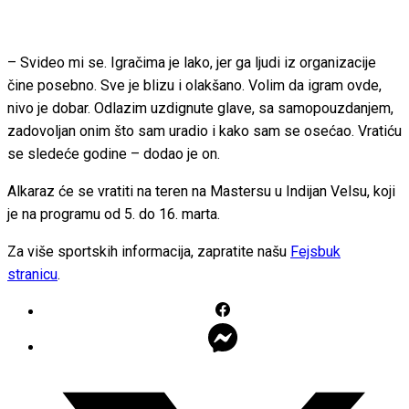
– Svideo mi se. Igračima je lako, jer ga ljudi iz organizacije
čine posebno. Sve je blizu i olakšano. Volim da igram ovde,
nivo je dobar. Odlazim uzdignute glave, sa samopouzdanjem,
zadovoljan onim što sam uradio i kako sam se osećao. Vratiću
se sledeće godine – dodao je on.
Alkaraz će se vratiti na teren na Mastersu u Indijan Velsu, koji
je na programu od 5. do 16. marta.
Za više sportskih informacija, zapratite našu
Fejsbuk
stranicu
.