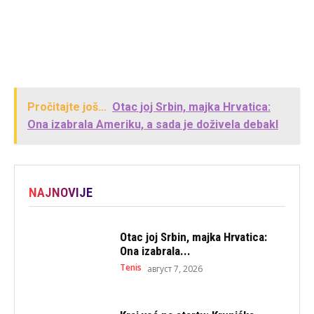
Pročitajte još...
Otac joj Srbin, majka Hrvatica:
Ona izabrala Ameriku, a sada je doživela debakl
NAJNOVIJE
Otac joj Srbin, majka Hrvatica:
Ona izabrala...
Tenis
август 7, 2026