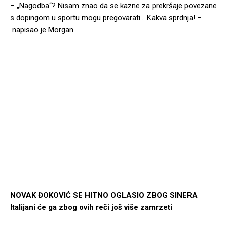
– „Nagodba“? Nisam znao da se kazne za prekršaje povezane
s dopingom u sportu mogu pregovarati… Kakva sprdnja! –
napisao je Morgan.
NOVAK ĐOKOVIĆ SE HITNO OGLASIO ZBOG SINERA
Italijani će ga zbog ovih reči još više zamrzeti