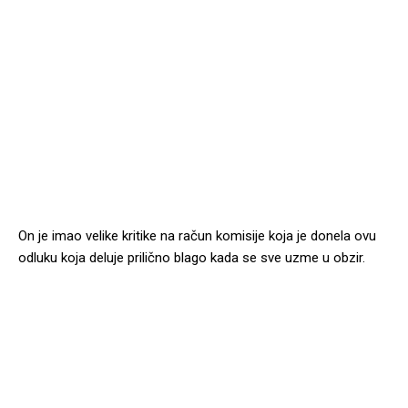
On je imao velike kritike na račun komisije koja je donela ovu
odluku koja deluje prilično blago kada se sve uzme u obzir.