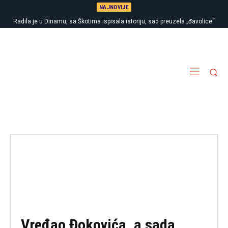
NAJNOVIJE
Radila je u Dinamu, sa Škotima ispisala istoriju, sad preuzela „đavolice“
zarad titule…
Vređao Đokovića, a sada