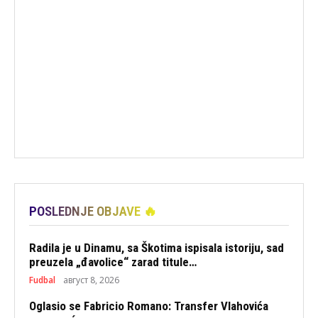
POSLEDNJE OBJAVE 🔥
Radila je u Dinamu, sa Škotima ispisala istoriju, sad
preuzela „đavolice“ zarad titule…
Fudbal
август 8, 2026
Oglasio se Fabricio Romano: Transfer Vlahovića