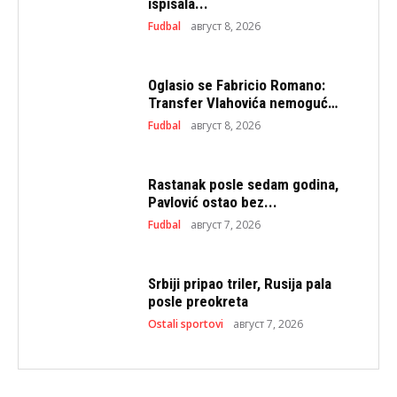
ispisala...
Fudbal
август 8, 2026
Oglasio se Fabricio Romano:
Transfer Vlahovića nemoguć…
Fudbal
август 8, 2026
Rastanak posle sedam godina,
Pavlović ostao bez...
Fudbal
август 7, 2026
Srbiji pripao triler, Rusija pala
posle preokreta
Ostali sportovi
август 7, 2026