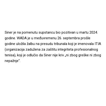
Siner je na pomenutu supstancu bio pozitivan u martu 2024.
godine. WADA je u međuvremenu 26. septembra prošle
godine uložila žalbu na presudu tribunala koji je imenovala ITIA
(organizacija zadužena za zaštitu integriteta profesionalnog
tenisa), koji je odlučio da Siner nije kriv „ni zbog greške ni zbog
nepažnje“.