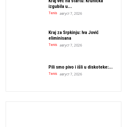
Kraj već na startu: Krunićka
izgubila u...
Tenis
август 7, 2026
Kraj za Srpkinju: Iva Jović
eliminisana
Tenis
август 7, 2026
Pili smo pivo i išli u diskoteke:...
Tenis
август 7, 2026