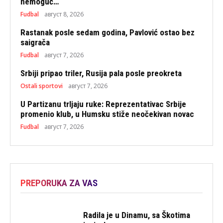
nemoguć…
Fudbal
август 8, 2026
Rastanak posle sedam godina, Pavlović ostao bez
saigrača
Fudbal
август 7, 2026
Srbiji pripao triler, Rusija pala posle preokreta
Ostali sportovi
август 7, 2026
U Partizanu trljaju ruke: Reprezentativac Srbije
promenio klub, u Humsku stiže neočekivan novac
Fudbal
август 7, 2026
PREPORUKA ZA VAS
Radila je u Dinamu, sa Škotima