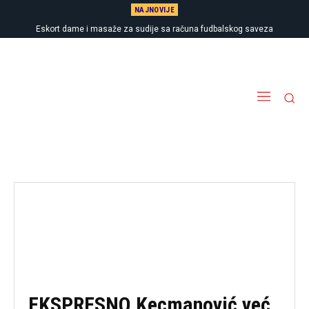
NAJNOVIJE
Eskort dame i masaže za sudije sa računa fudbalskog saveza
EKSPRESNO Kecmanović već