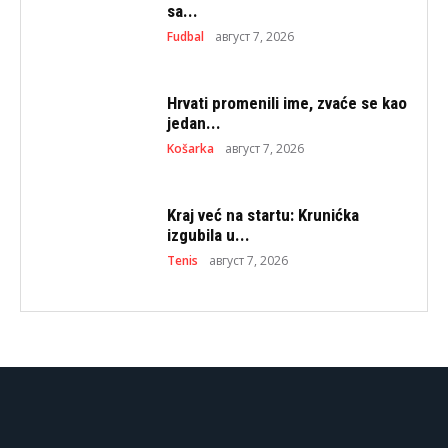
sa...
Fudbal
август 7, 2026
Hrvati promenili ime, zvaće se kao
jedan...
Košarka
август 7, 2026
Kraj već na startu: Krunićka
izgubila u...
Tenis
август 7, 2026