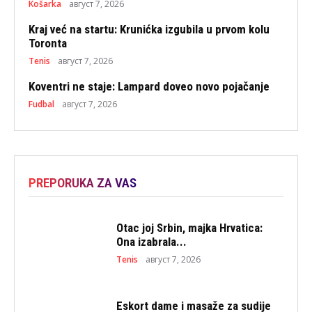
Košarka
август 7, 2026
Kraj već na startu: Krunićka izgubila u prvom kolu
Toronta
Tenis
август 7, 2026
Koventri ne staje: Lampard doveo novo pojačanje
Fudbal
август 7, 2026
PREPORUKA ZA VAS
Otac joj Srbin, majka Hrvatica:
Ona izabrala...
Tenis
август 7, 2026
Eskort dame i masaže za sudije