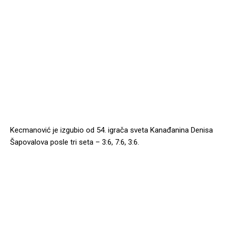
Kecmanović je izgubio od 54. igrača sveta Kanađanina Denisa
Šapovalova posle tri seta – 3:6, 7:6, 3:6.