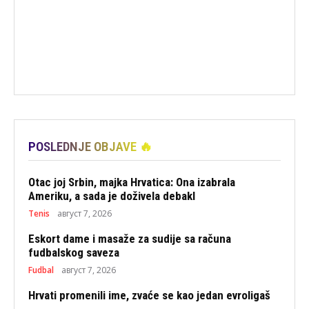
POSLEDNJE OBJAVE 🔥
Otac joj Srbin, majka Hrvatica: Ona izabrala
Ameriku, a sada je doživela debakl
Tenis
август 7, 2026
Eskort dame i masaže za sudije sa računa
fudbalskog saveza
Fudbal
август 7, 2026
Hrvati promenili ime, zvaće se kao jedan evroligaš