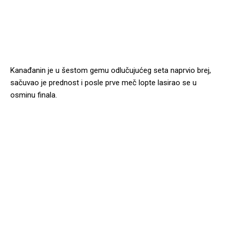
Kanađanin je u šestom gemu odlučujućeg seta naprvio brej,
sačuvao je prednost i posle prve meč lopte lasirao se u
osminu finala.