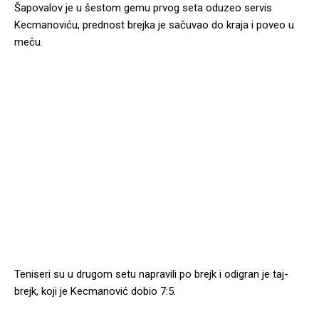
Šapovalov je u šestom gemu prvog seta oduzeo servis
Kecmanoviću, prednost brejka je sačuvao do kraja i poveo u
meču.
Teniseri su u drugom setu napravili po brejk i odigran je taj-
brejk, koji je Kecmanović dobio 7:5.