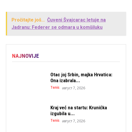
Pročitajte još...
Čuveni Švajcarac letuje na
Jadranu: Federer se odmara u komšiluku
NAJNOVIJE
Otac joj Srbin, majka Hrvatica:
Ona izabrala...
Tenis
август 7, 2026
Kraj već na startu: Krunićka
izgubila u...
Tenis
август 7, 2026