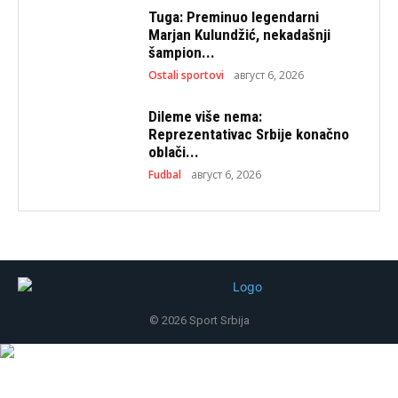
Tuga: Preminuo legendarni
Marjan Kulundžić, nekadašnji
šampion...
Ostali sportovi
август 6, 2026
Dileme više nema:
Reprezentativac Srbije konačno
oblači...
Fudbal
август 6, 2026
© 2026 Sport Srbija