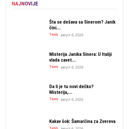
NAJNOVIJE
Šta se dešava sa Sinerom? Janik
čini...
Tenis
август 6, 2026
Misterija Janika Sinera: U Italiji
vlada zavet...
Tenis
август 6, 2026
Da li je tu novi dečko?
Misterija,...
Tenis
август 6, 2026
Kakav šok: Šamarčina za Zvereva
Tenis
август 6, 2026