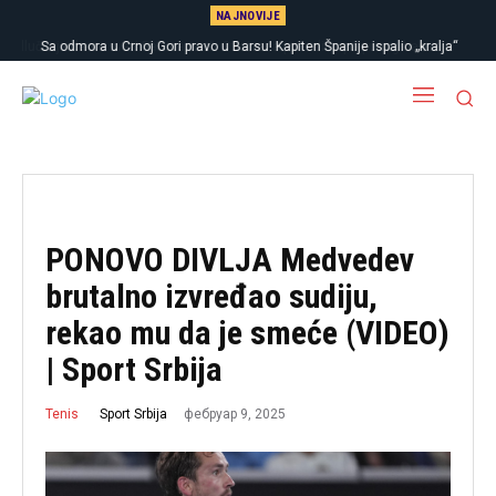
NAJNOVIJE
Sa odmora u Crnoj Gori pravo u Barsu! Kapiten Španije ispalio „kralja“
PONOVO DIVLJA Medvedev
brutalno izvređao sudiju,
rekao mu da je smeće (VIDEO)
| Sport Srbija
фебруар 9, 2025
Sport Srbija
Tenis