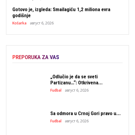
Gotovo je, izgleda: Smailagiću 1,2 miliona evra
godišnje
Košarka
август 6, 2026
PREPORUKA ZA VAS
„Odlučio je da se sveti
Partizanu…“: Otkrivena...
Fudbal
август 6, 2026
Sa odmora u Crnoj Gori pravo u...
Fudbal
август 6, 2026