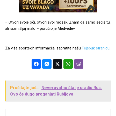
– Otvori svoje oči, otvori svoj mozak. Znam da samo sediš tu,
ali razmišljaj malo – poručio je Medvedev.
Za više sportskih informacija, zapratite našu
Fejsbuk stranicu
.
Pročitajte još...
Neverovatno šta je uradio Rus:
Ovo će dugo proganjati Rubljova