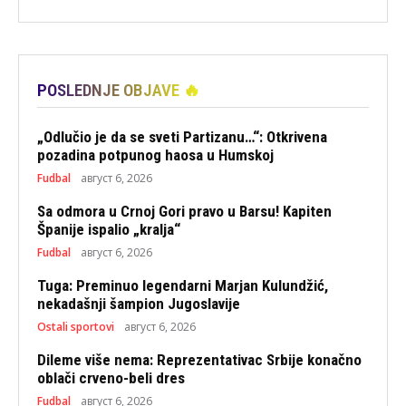
POSLEDNJE OBJAVE 🔥
„Odlučio je da se sveti Partizanu…“: Otkrivena
pozadina potpunog haosa u Humskoj
Fudbal
август 6, 2026
Sa odmora u Crnoj Gori pravo u Barsu! Kapiten
Španije ispalio „kralja“
Fudbal
август 6, 2026
Tuga: Preminuo legendarni Marjan Kulundžić,
nekadašnji šampion Jugoslavije
Ostali sportovi
август 6, 2026
Dileme više nema: Reprezentativac Srbije konačno
oblači crveno-beli dres
Fudbal
август 6, 2026