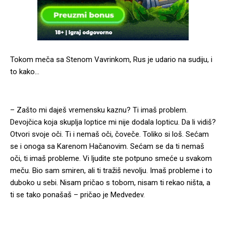
Tokom meča sa Stenom Vavrinkom, Rus je udario na sudiju, i
to kako…
– Zašto mi daješ vremensku kaznu? Ti imaš problem.
Devojčica koja skuplja loptice mi nije dodala lopticu. Da li vidiš?
Otvori svoje oči. Ti i nemaš oči, čoveče. Toliko si loš. Sećam
se i onoga sa Karenom Hačanovim. Sećam se da ti nemaš
oči, ti imaš probleme. Vi ljudite ste potpuno smeće u svakom
meču. Bio sam smiren, ali ti tražiš nevolju. Imaš probleme i to
duboko u sebi. Nisam pričao s tobom, nisam ti rekao ništa, a
ti se tako ponašaš – pričao je Medvedev.