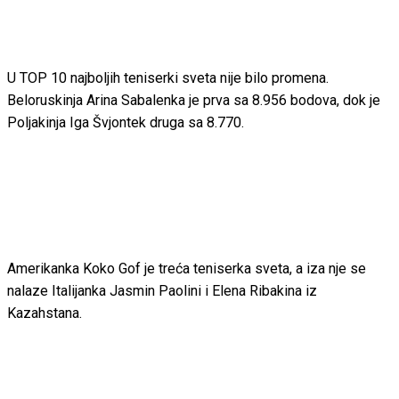
U TOP 10 najboljih teniserki sveta nije bilo promena.
Beloruskinja Arina Sabalenka je prva sa 8.956 bodova, dok je
Poljakinja Iga Švjontek druga sa 8.770.
Amerikanka Koko Gof je treća teniserka sveta, a iza nje se
nalaze Italijanka Jasmin Paolini i Elena Ribakina iz
Kazahstana.