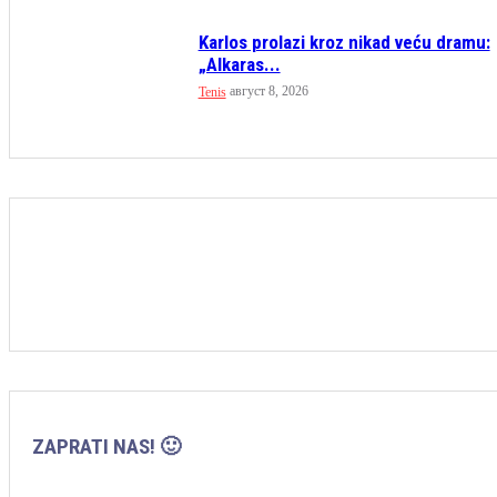
Karlos prolazi kroz nikad veću dramu:
„Alkaras...
август 8, 2026
Tenis
ZAPRATI NAS! 🙂