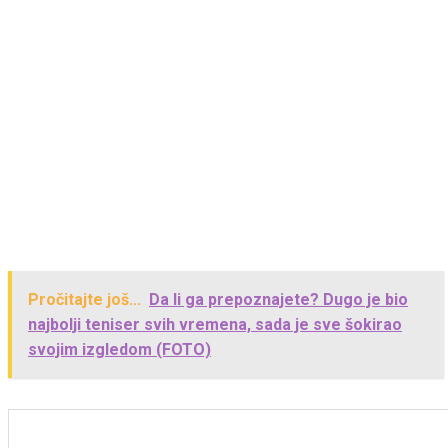
Pročitajte još...
Da li ga prepoznajete? Dugo je bio
najbolji teniser svih vremena, sada je sve šokirao
svojim izgledom (FOTO)