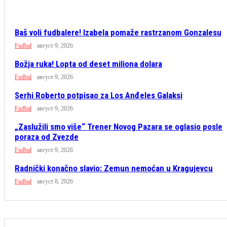
Baš voli fudbalere! Izabela pomaže rastrzanom Gonzalesu
Fudbal
август 9, 2026
Božja ruka! Lopta od deset miliona dolara
Fudbal
август 9, 2026
Serhi Roberto potpisao za Los Anđeles Galaksi
Fudbal
август 9, 2026
„Zaslužili smo više“ Trener Novog Pazara se oglasio posle
poraza od Zvezde
Fudbal
август 9, 2026
Radnički konačno slavio: Zemun nemoćan u Kragujevcu
Fudbal
август 8, 2026