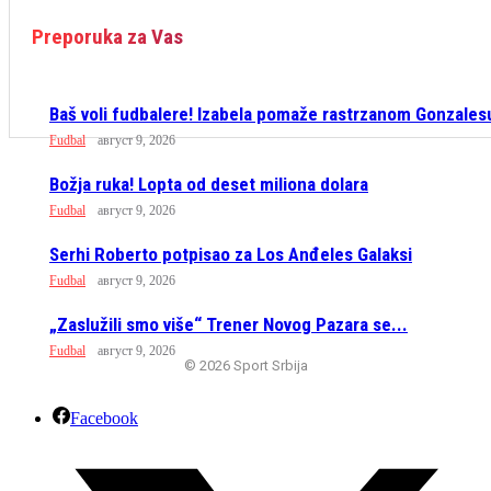
Preporuka za Vas
Baš voli fudbalere! Izabela pomaže rastrzanom Gonzales
Fudbal
август 9, 2026
Božja ruka! Lopta od deset miliona dolara
Fudbal
август 9, 2026
Serhi Roberto potpisao za Los Anđeles Galaksi
Fudbal
август 9, 2026
„Zaslužili smo više“ Trener Novog Pazara se...
Fudbal
август 9, 2026
© 2026 Sport Srbija
Facebook