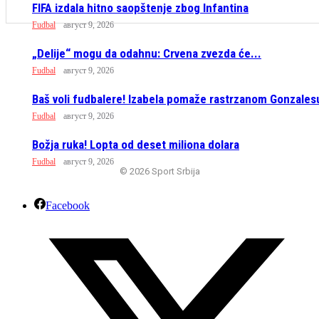
FIFA izdala hitno saopštenje zbog Infantina
Fudbal
август 9, 2026
„Delije“ mogu da odahnu: Crvena zvezda će...
Fudbal
август 9, 2026
Baš voli fudbalere! Izabela pomaže rastrzanom Gonzales
Fudbal
август 9, 2026
Božja ruka! Lopta od deset miliona dolara
Fudbal
август 9, 2026
© 2026 Sport Srbija
Facebook