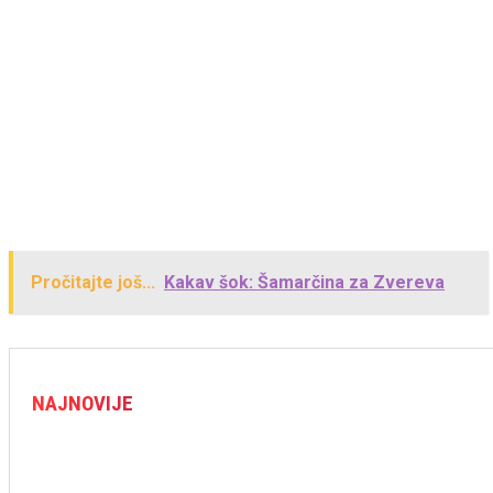
Pročitajte još...
Kakav šok: Šamarčina za Zvereva
NAJNOVIJE