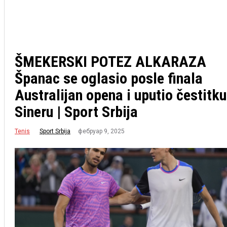
ŠMEKERSKI POTEZ ALKARAZA
Španac se oglasio posle finala
Australijan opena i uputio čestitku
Sineru | Sport Srbija
Tenis
фебруар 9, 2025
Sport Srbija