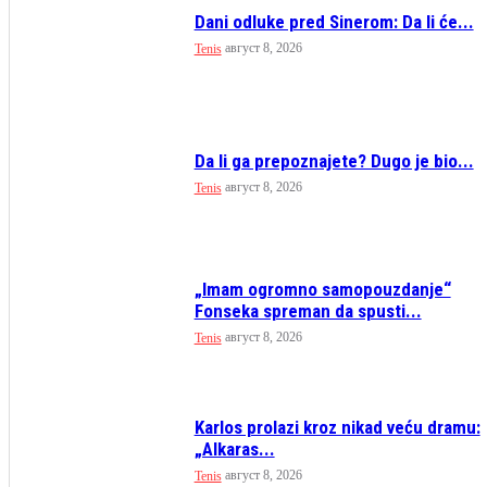
Dani odluke pred Sinerom: Da li će...
август 8, 2026
Tenis
Da li ga prepoznajete? Dugo je bio...
август 8, 2026
Tenis
„Imam ogromno samopouzdanje“
Fonseka spreman da spusti...
август 8, 2026
Tenis
Karlos prolazi kroz nikad veću dramu:
„Alkaras...
август 8, 2026
Tenis