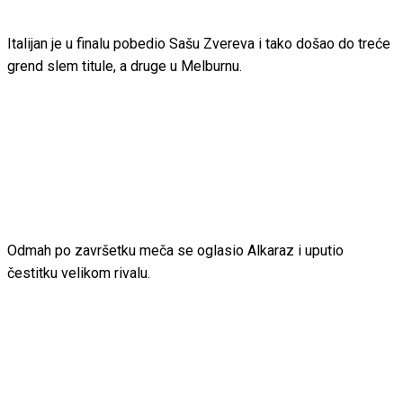
Italijan je u finalu pobedio Sašu Zvereva i tako došao do treće
grend slem titule, a druge u Melburnu.
Odmah po završetku meča se oglasio Alkaraz i uputio
čestitku velikom rivalu.