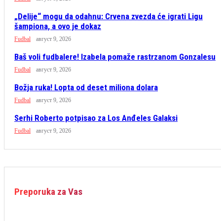
„Delije“ mogu da odahnu: Crvena zvezda će igrati Ligu
šampiona, a ovo je dokaz
Fudbal
август 9, 2026
Baš voli fudbalere! Izabela pomaže rastrzanom Gonzalesu
Fudbal
август 9, 2026
Božja ruka! Lopta od deset miliona dolara
Fudbal
август 9, 2026
Serhi Roberto potpisao za Los Anđeles Galaksi
Fudbal
август 9, 2026
Preporuka za Vas