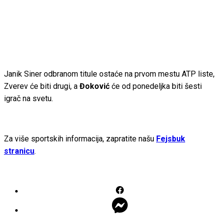
Janik Siner odbranom titule ostaće na prvom mestu ATP liste,
Zverev će biti drugi, a
Đoković
će od ponedeljka biti šesti
igrač na svetu.
Za više sportskih informacija, zapratite našu
Fejsbuk
stranicu
.