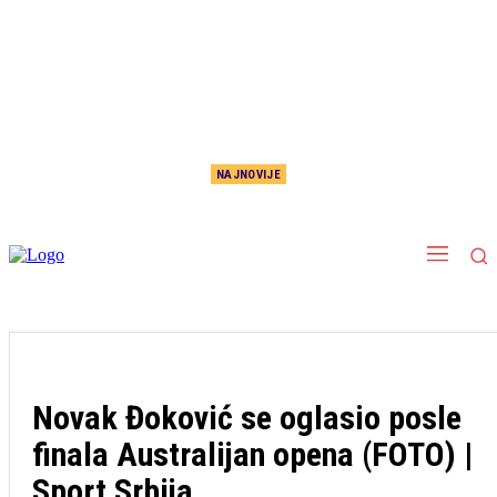
NAJNOVIJE
Na pomolu odlazak sa „Marakane“: Rusi krenuli po vezistu crveno-belih
Novak Đoković se oglasio posle
finala Australijan opena (FOTO) |
Sport Srbija