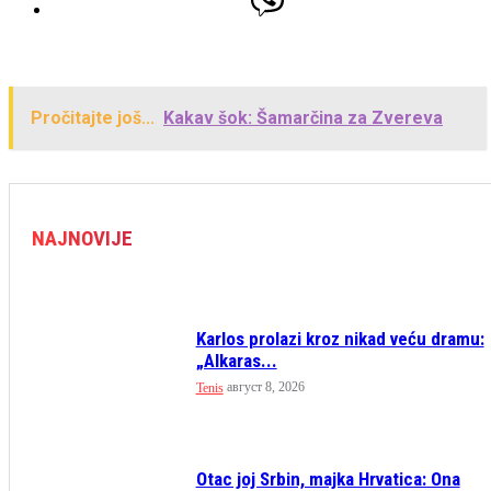
Pročitajte još...
Kakav šok: Šamarčina za Zvereva
NAJNOVIJE
Karlos prolazi kroz nikad veću dramu:
„Alkaras...
август 8, 2026
Tenis
Otac joj Srbin, majka Hrvatica: Ona