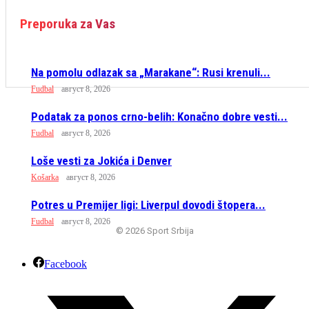
Preporuka za Vas
Na pomolu odlazak sa „Marakane“: Rusi krenuli...
Fudbal
август 8, 2026
Podatak za ponos crno-belih: Konačno dobre vesti...
Fudbal
август 8, 2026
Loše vesti za Jokića i Denver
Košarka
август 8, 2026
Potres u Premijer ligi: Liverpul dovodi štopera...
Fudbal
август 8, 2026
© 2026 Sport Srbija
Facebook