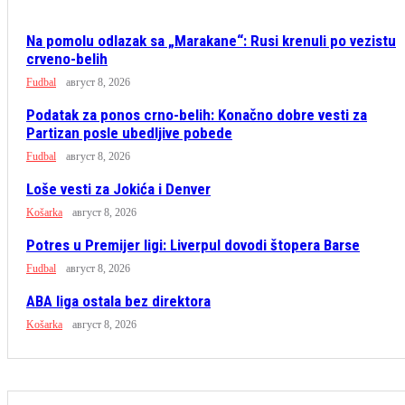
Na pomolu odlazak sa „Marakane“: Rusi krenuli po vezistu
crveno-belih
Fudbal
август 8, 2026
Podatak za ponos crno-belih: Konačno dobre vesti za
Partizan posle ubedljive pobede
Fudbal
август 8, 2026
Loše vesti za Jokića i Denver
Košarka
август 8, 2026
Potres u Premijer ligi: Liverpul dovodi štopera Barse
Fudbal
август 8, 2026
ABA liga ostala bez direktora
Košarka
август 8, 2026