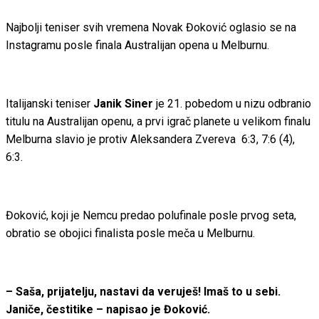
Najbolji teniser svih vremena Novak Đoković oglasio se na
Instagramu posle finala Australijan opena u Melburnu.
Italijanski teniser
Janik Siner
je 21. pobedom u nizu odbranio
titulu na Australijan openu, a prvi igrač planete u velikom finalu
Melburna slavio je protiv Aleksandera Zvereva 6:3, 7:6 (4),
6:3.
Đoković, koji je Nemcu predao polufinale posle prvog seta,
obratio se obojici finalista posle meča u Melburnu.
– Saša, prijatelju, nastavi da veruješ! Imaš to u sebi.
Janiče, čestitike – napisao je Đoković.