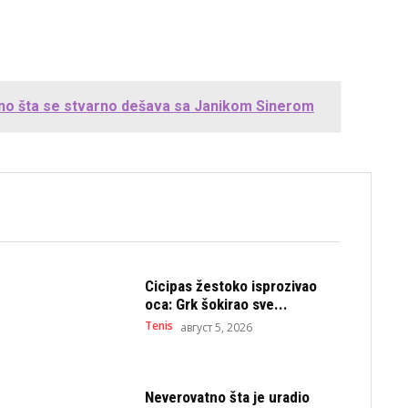
veno šta se stvarno dešava sa Janikom Sinerom
Cicipas žestoko isprozivao
oca: Grk šokirao sve...
Tenis
август 5, 2026
Neverovatno šta je uradio