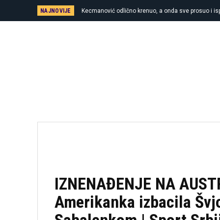
NAJNOVIJE
Kecmanović odlično krenuo, a onda sve prosuo i i
IZNENAĐENJE NA AUST
Amerikanka izbacila Švjo