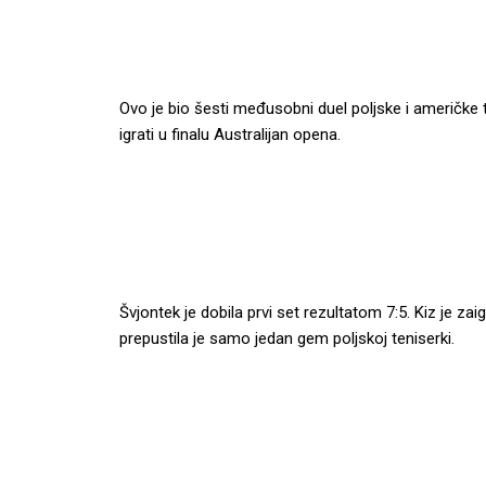
Ovo je bio šesti međusobni duel poljske i američke ten
igrati u finalu Australijan opena.
Švjontek je dobila prvi set rezultatom 7:5. Kiz je 
prepustila je samo jedan gem poljskoj teniserki.