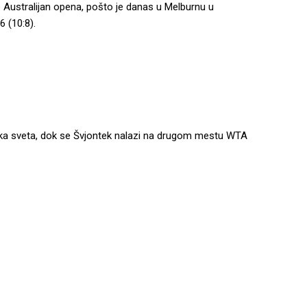
e Australijan opena, pošto je danas u Melburnu u
6 (10:8).
serka sveta, dok se Švjontek nalazi na drugom mestu WTA