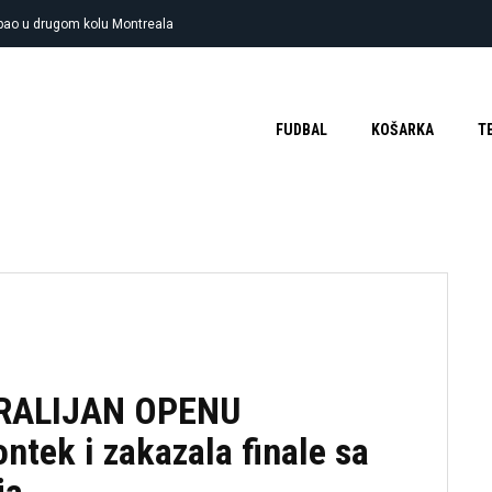
spao u drugom kolu Montreala
FUDBAL
KOŠARKA
T
RALIJAN OPENU
ntek i zakazala finale sa