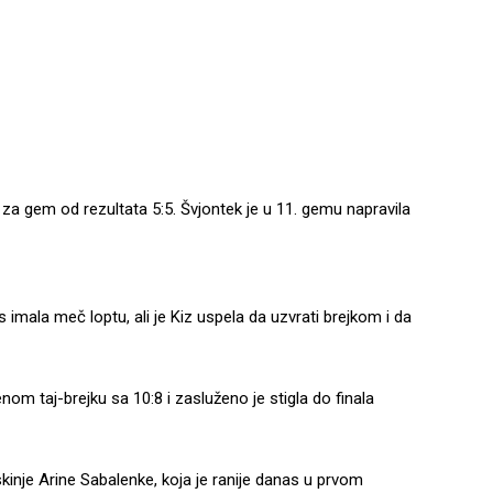
 za gem od rezultata 5:5. Švjontek je u 11. gemu napravila
imala meč loptu, ali je Kiz uspela da uzvrati brejkom i da
om taj-brejku sa 10:8 i zasluženo je stigla do finala
uskinje Arine Sabalenke, koja je ranije danas u prvom