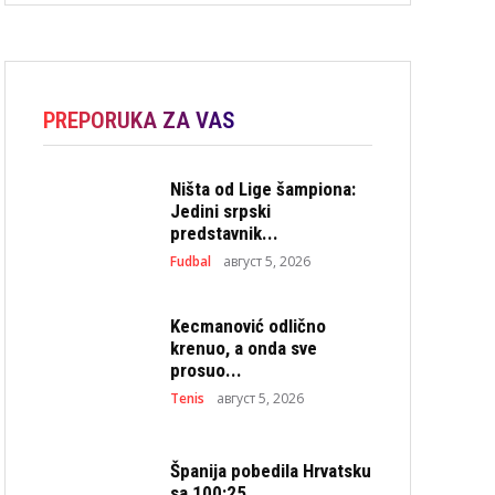
PREPORUKA ZA VAS
Ništa od Lige šampiona:
Jedini srpski
predstavnik...
Fudbal
август 5, 2026
Kecmanović odlično
krenuo, a onda sve
prosuo...
Tenis
август 5, 2026
Španija pobedila Hrvatsku
sa 100:25