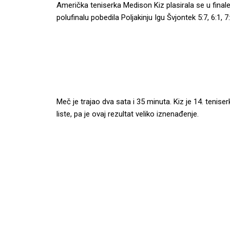
Američka teniserka Medison Kiz plasirala se u final
polufinalu pobedila Poljakinju Igu Švjontek 5:7, 6:1, 7:
Meč je trajao dva sata i 35 minuta. Kiz je 14. teni
liste, pa je ovaj rezultat veliko iznenađenje.