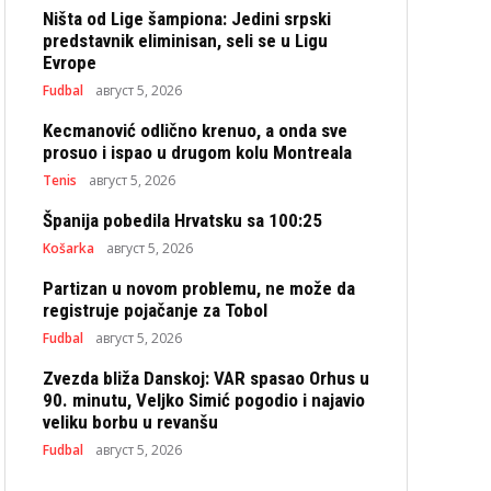
Ništa od Lige šampiona: Jedini srpski
predstavnik eliminisan, seli se u Ligu
Evrope
Fudbal
август 5, 2026
Kecmanović odlično krenuo, a onda sve
prosuo i ispao u drugom kolu Montreala
Tenis
август 5, 2026
Španija pobedila Hrvatsku sa 100:25
Košarka
август 5, 2026
Partizan u novom problemu, ne može da
registruje pojačanje za Tobol
Fudbal
август 5, 2026
Zvezda bliža Danskoj: VAR spasao Orhus u
90. minutu, Veljko Simić pogodio i najavio
veliku borbu u revanšu
Fudbal
август 5, 2026