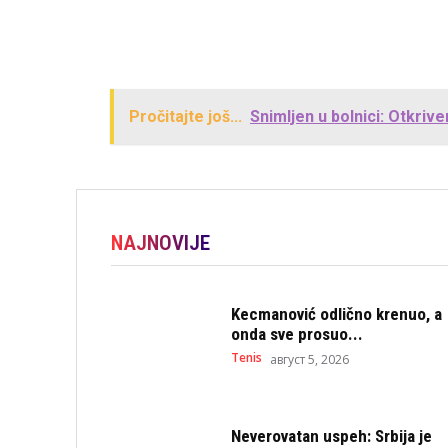
Pročitajte još...
Snimljen u bolnici: Otkri
NAJNOVIJE
Kecmanović odlično krenuo, a
onda sve prosuo...
Tenis
август 5, 2026
Neverovatan uspeh: Srbija je