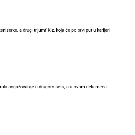
iserke, a drugi trijumf Kiz, koja će po prvi put u karijeri
zaigrala angažovanije u drugom setu, a u ovom delu meča