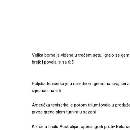
Velika borba je viđena u trećem setu. Igralo se gem
brejk i povela je sa 6:5.
Poljska teniserka je u narednom gemu na svoj servis 
izjednači na 6:6.
Američka teniserka je potom trijumfovala u produžen
prvog grend slem turnira u sezoni.
Kiz će u finalu Australijan opena igrati protiv Belor