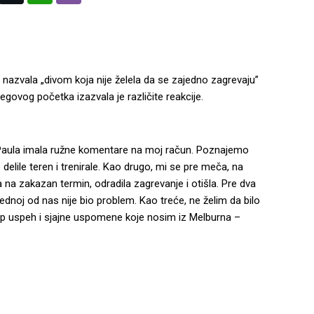
nazvala „divom koja nije želela da se zajedno zagrevaju”
egovog početka izazvala je različite reakcije.
e Paula imala ružne komentare na moj račun. Poznajemo
elile teren i trenirale. Kao drugo, mi se pre meča, na
a na zakazan termin, odradila zagrevanje i otišla. Pre dva
ednoj od nas nije bio problem. Kao treće, ne želim da bilo
 lep uspeh i sjajne uspomene koje nosim iz Melburna –