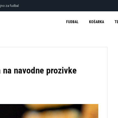
no za fudbal
FUDBAL
KOŠARKA
T
a na navodne prozivke