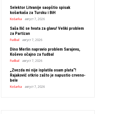
Selektor Litvanije saopštio spisak
košarkaša za Tursku i BiH
Košarka
август 7, 2026
Saša Ilić se hvata za glavu! Veliki problem
za Partizan
Fudbal
август 7, 2026
Dino Merlin napravio problem Sarajevu,
Koševo očajno za fudbal
Fudbal
август 7, 2026
„Zvezda mi nije isplatila osam plata“!
Rajaković otkrio zašto je napustio crveno-
bele
Košarka
август 7, 2026