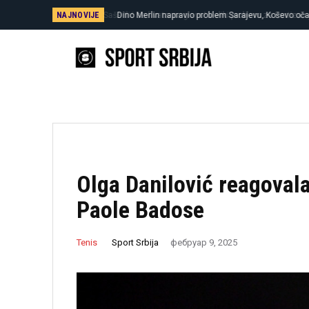
NAJNOVIJE
Dino Merlin napravio problem Sarajevu, Koševo očaj
Olga Danilović reagoval
Paole Badose
Sport Srbija
Tenis
фебруар 9, 2025