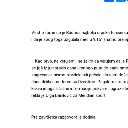
Vest o tome da je Badosa najbolju srpsku teniserku 
i da je zbog toga „izgubila meč u 9,15” znatno pre nj
– Kao prvo, ne verujem i ne želim da verujem da j
se još iz juniorskih dana i mnogo puta do sada smo d
zagrevanju, nismo ni videle niti pričale. Ja sam došl
dana delila sam teren sa Džesikom Pegulom i to ni j
kakva intriga ili lažne informacije pokvare i ugroze
rekla je Olga Danilović za Meridian sport.
Pre završetka razgovora je dodala: