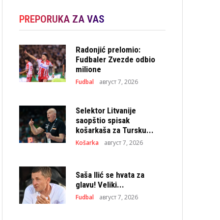
PREPORUKA ZA VAS
Radonjić prelomio:
Fudbaler Zvezde odbio
milione
Fudbal
август 7, 2026
Selektor Litvanije
saopštio spisak
košarkaša za Tursku...
Košarka
август 7, 2026
Saša Ilić se hvata za
glavu! Veliki...
Fudbal
август 7, 2026