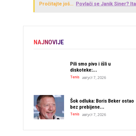
Pročitajte još...
Povlači se Janik Siner? Ita
NAJNOVIJE
Pili smo pivo i išli u
diskoteke:...
Tenis
август 7, 2026
Šok odluka: Boris Beker ostao
bez prebijene...
Tenis
август 7, 2026