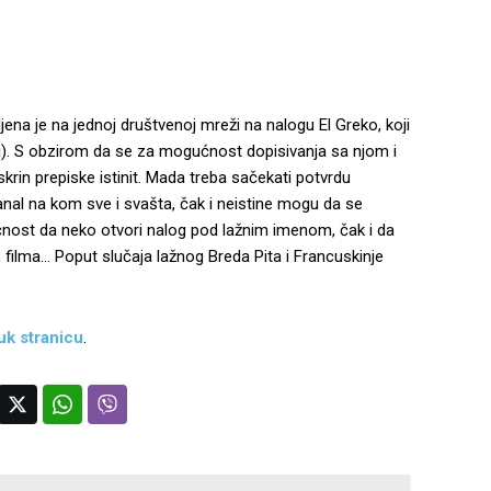
na je na jednoj društvenoj mreži na nalogu El Greko, koji
aj). S obzirom da se za mogućnost dopisivanja sa njom i
krin prepiske istinit. Mada treba sačekati potvrdu
anal na kom sve i svašta, čak i neistine mogu da se
ućnost da neko otvori nalog pod lažnim imenom, čak i da
 filma… Poput slučaja lažnog Breda Pita i Francuskinje
uk stranicu
.