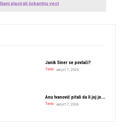
lijani plasirali šokantnu vest
Janik Siner se povlači?
Tenis
август 7, 2026
Anu Ivanović pitali da li joj je...
Tenis
август 7, 2026