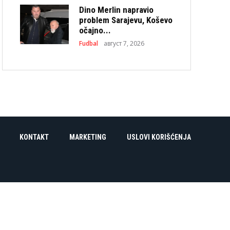
Dino Merlin napravio
problem Sarajevu, Koševo
očajno...
Fudbal
август 7, 2026
KONTAKT
MARKETING
USLOVI KORIŠĆENJA