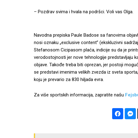
– Pozdrav svima i hvala na podršci. Voli vas Olga.
Navodna prepiska Paule Badose sa fanovima objavlje
nosi oznaku „exclusive content” (ekskluzivni sadrž
Stefanosom Cicipasom plaća, indicije su da je prints
verodostojnosti jer nove tehnologije predstavljaju k
objave. Takođe treba biti oprezan, jer postoji mog
se predstavi imenima velikih zvezda iz sveta sporta,
koju je prevario za 830 hiljada evra.
Za više sportskih informacija, zapratite našu
Fejsb