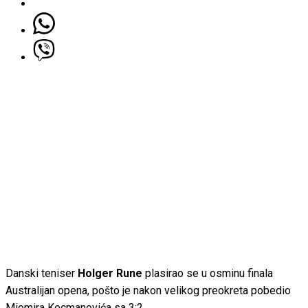
Danski teniser
Holger Rune
plasirao se u osminu finala
Australijan opena, pošto je nakon velikog preokreta pobedio
Miomira Kecmanovića sa 3:2.