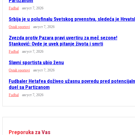
Partizanom
Fudbal
август 7, 2026
Srbija je u polufinalu Svetskog prvenstva, sledeća je Hrvats
Ostali sportovi
август 7, 2026
Zvezda protiv Pazara pravi uvertiru za meč sezone!
Stanković: Ovde je uvek pitanje života i smrti
Fudbal
август 7, 2026
Slavni sportista ubio ženu
Ostali sportovi
август 7, 2026
Fudbaler Hetafea doživeo užasnu povredu pred potencijaln
duel sa Partizanom
Fudbal
август 7, 2026
Preporuka za Vas