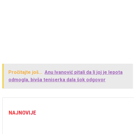
Pročitajte još...
Anu Ivanović pitali da li joj je lepota
odmogla, bivša teniserka dala šok odgovor
NAJNOVIJE