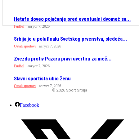
Hetafe doveo pojačanje pred eventualni dvomeč sa...
Fudbal
август 7, 2026
Srbija je u polufinalu Svetskog prvenstva, sledeća...
Ostali sportovi
август 7, 2026
Zvezda protiv Pazara pravi uvertiru za meč...
Fudbal
август 7, 2026
Slavni sportista ubio ženu
Ostali sportovi
август 7, 2026
© 2026 Sport Srbija
Facebook