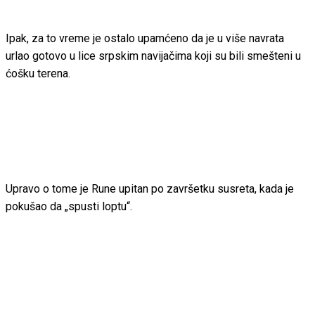
Ipak, za to vreme je ostalo upamćeno da je u više navrata
urlao gotovo u lice srpskim navijačima koji su bili smešteni u
ćošku terena.
Upravo o tome je Rune upitan po završetku susreta, kada je
pokušao da „spusti loptu“.