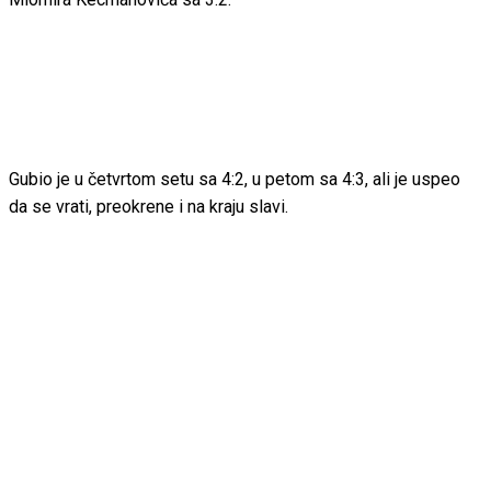
Gubio je u četvrtom setu sa 4:2, u petom sa 4:3, ali je uspeo
da se vrati, preokrene i na kraju slavi.