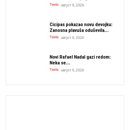
Tenis
август 9, 2026
Cicipas pokazao novu devojku:
Zanosna plavuša oduševila...
Tenis
август 9, 2026
Novi Rafael Nadal gazi redom:
Neka se...
Tenis
август 9, 2026