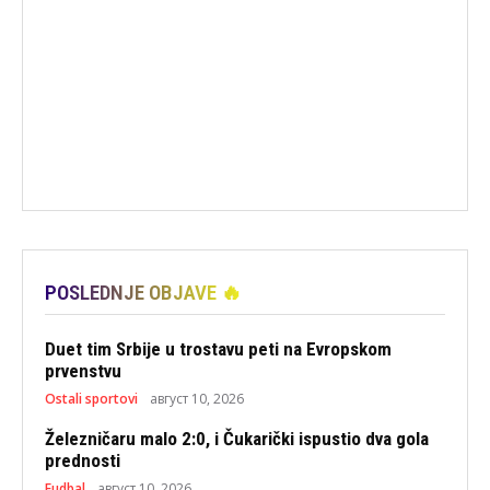
POSLEDNJE OBJAVE 🔥
Duet tim Srbije u trostavu peti na Evropskom
prvenstvu
Ostali sportovi
август 10, 2026
Železničaru malo 2:0, i Čukarički ispustio dva gola
prednosti
Fudbal
август 10, 2026