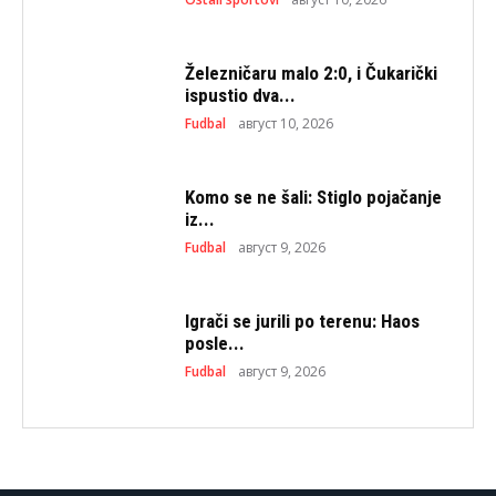
Železničaru malo 2:0, i Čukarički
ispustio dva...
Fudbal
август 10, 2026
Komo se ne šali: Stiglo pojačanje
iz...
Fudbal
август 9, 2026
Igrači se jurili po terenu: Haos
posle...
Fudbal
август 9, 2026