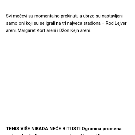
Svi mečevi su momentalno prekinuti, a ubrzo su nastavljeni
samo oni koji su se igrali na tri najveća stadiona – Rod Lejver
areni, Margaret Kort areni i Džon Kejn areni.
TENIS VIŠE NIKADA NEĆE BITI ISTI Ogromna promena