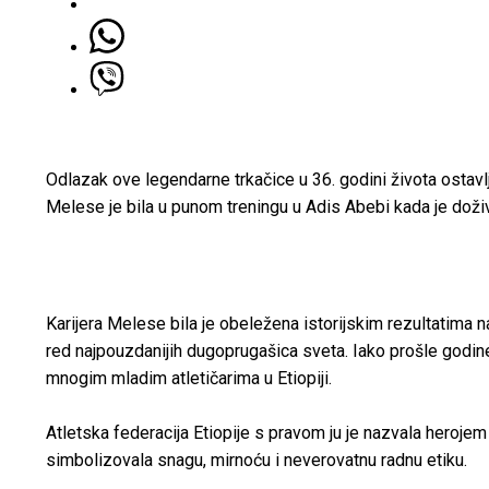
Odlazak ove legendarne trkačice u 36. godini života ostavlj
Melese je bila u punom treningu u Adis Abebi kada je dožive
Karijera Melese bila je obeležena istorijskim rezultatima n
red najpouzdanijih dugoprugašica sveta. Iako prošle godine 
mnogim mladim atletičarima u Etiopiji.
Atletska federacija Etiopije s pravom ju je nazvala herojem
simbolizovala snagu, mirnoću i neverovatnu radnu etiku.