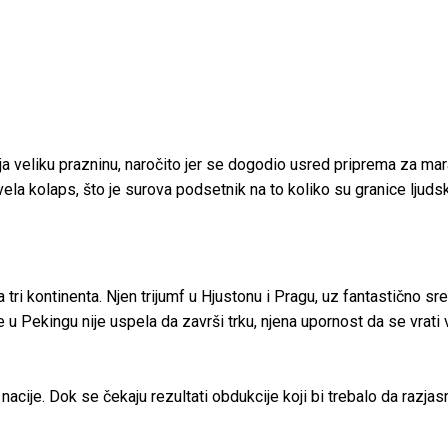
a veliku prazninu, naročito jer se dogodio usred priprema za marat
la kolaps, što je surova podsetnik na to koliko su granice ljudsk
a tri kontinenta. Njen trijumf u Hjustonu i Pragu, uz fantastično s
u Pekingu nije uspela da završi trku, njena upornost da se vrati v
 nacije. Dok se čekaju rezultati obdukcije koji bi trebalo da razj