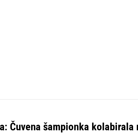
FUDBAL
KOŠARKA
TENI
va: Čuvena šampionka kolabirala 