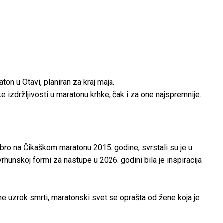
on u Otavi, planiran za kraj maja.
e izdržljivosti u maratonu krhke, čak i za one najspremnije.
rebro na Čikaškom maratonu 2015. godine, svrstali su je u
rhunskoj formi za nastupe u 2026. godini bila je inspiracija
asne uzrok smrti, maratonski svet se oprašta od žene koja je