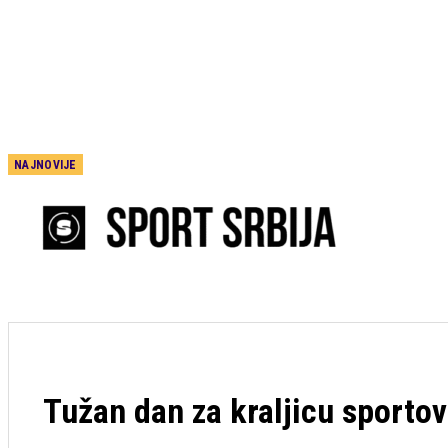
NAJNOVIJE
Nezapamćen
skandal:
Fudbalski
savez plaćao
usluge za
odrasle
sudijama!
Oglasio se
hitnim
saopštenjem
Tužan dan za kraljicu sporto