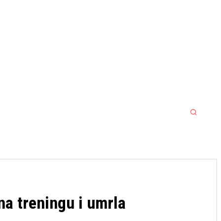
MORE
S
OSTALI SPORTOVI
JACKPOT
na treningu i umrla