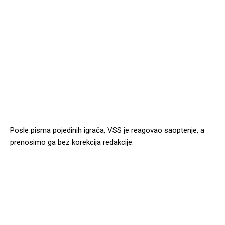
Posle pisma pojedinih igrača, VSS je reagovao saoptenje, a
prenosimo ga bez korekcija redakcije: