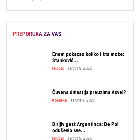
PREPORUKA ZA VAS
Enem pokazao koliko i šta može:
Stanković...
Fudbal
август 9, 2026
Čuvena dinastija preuzima Asvel?
Košarka
август 9, 2026
Dirljiv gest Argentinca: De Pol
oduševio sve...
Fudbal
август 9, 2026