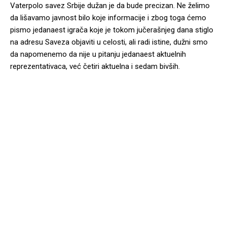
Vaterpolo savez Srbije dužan je da bude precizan. Ne želimo
da lišavamo javnost bilo koje informacije i zbog toga ćemo
pismo jedanaest igrača koje je tokom jučerašnjeg dana stiglo
na adresu Saveza objaviti u celosti, ali radi istine, dužni smo
da napomenemo da nije u pitanju jedanaest aktuelnih
reprezentativaca, već četiri aktuelna i sedam bivših.