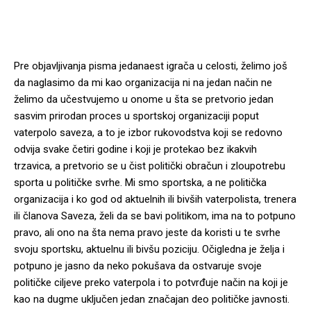
Pre objavljivanja pisma jedanaest igrača u celosti, želimo još
da naglasimo da mi kao organizacija ni na jedan način ne
želimo da učestvujemo u onome u šta se pretvorio jedan
sasvim prirodan proces u sportskoj organizaciji poput
vaterpolo saveza, a to je izbor rukovodstva koji se redovno
odvija svake četiri godine i koji je protekao bez ikakvih
trzavica, a pretvorio se u čist politički obračun i zloupotrebu
sporta u političke svrhe. Mi smo sportska, a ne politička
organizacija i ko god od aktuelnih ili bivših vaterpolista, trenera
ili članova Saveza, želi da se bavi politikom, ima na to potpuno
pravo, ali ono na šta nema pravo jeste da koristi u te svrhe
svoju sportsku, aktuelnu ili bivšu poziciju. Očigledna je želja i
potpuno je jasno da neko pokušava da ostvaruje svoje
političke ciljeve preko vaterpola i to potvrđuje način na koji je
kao na dugme uključen jedan značajan deo političke javnosti.