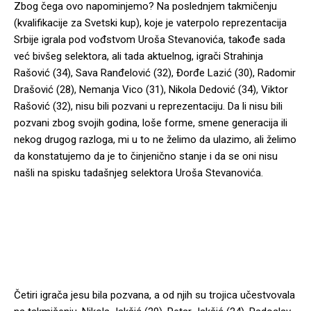
Zbog čega ovo napominjemo? Na poslednjem takmičenju
(kvalifikacije za Svetski kup), koje je vaterpolo reprezentacija
Srbije igrala pod vođstvom Uroša Stevanovića, takođe sada
već bivšeg selektora, ali tada aktuelnog, igrači Strahinja
Rašović (34), Sava Ranđelović (32), Đorđe Lazić (30), Radomir
Drašović (28), Nemanja Vico (31), Nikola Dedović (34), Viktor
Rašović (32), nisu bili pozvani u reprezentaciju. Da li nisu bili
pozvani zbog svojih godina, loše forme, smene generacija ili
nekog drugog razloga, mi u to ne želimo da ulazimo, ali želimo
da konstatujemo da je to činjenično stanje i da se oni nisu
našli na spisku tadašnjeg selektora Uroša Stevanovića.
Četiri igrača jesu bila pozvana, a od njih su trojica učestvovala