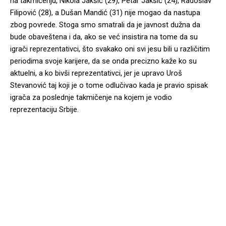
na takmičenju, Nikola Jakšić (29), Petar Jakšić (24), Radoslav
Filipović (28), a Dušan Mandić (31) nije mogao da nastupa
zbog povrede. Stoga smo smatrali da je javnost dužna da
bude obaveštena i da, ako se već insistira na tome da su
igrači reprezentativci, što svakako oni svi jesu bili u različitim
periodima svoje karijere, da se onda precizno kaže ko su
aktuelni, a ko bivši reprezentativci, jer je upravo Uroš
Stevanović taj koji je o tome odlučivao kada je pravio spisak
igrača za poslednje takmičenje na kojem je vodio
reprezentaciju Srbije.