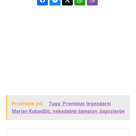
Pročitajte još...
Tuga: Preminuo legendarni
Marjan Kulundžić, nekadašnji šampion Jugoslavije