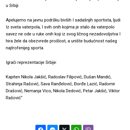
u Srbiji.
Apelujemo na javnu podršku bivših I sadašnjih sportista, ljudi
Iz sveta vaterpola, I svih onih kojima je stalo da vaterpolo
savez ne ode u ruke onih koji iz svog ličnog nezadovoljstva I
hira žele da obezvrede prošlost, a unište budućnost našeg
najtrofenijeg sporta.
Igrači reprezentacije Srbije:
Kapiten Nikola Jakšić, Radoslav Filipović, Dušan Mandić,
Strahinja Rašović, Sava Ranđelović, Đorđe Lazić, Radomir
Drašović, Nemanja Vico, Nikola Dedović, Petar Jakšić, Viktor
Rašović“