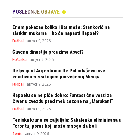
POSLEDNJE OBJAVE 🔥
Enem pokazao koliko i šta može: Stanković na
slatkim mukama – ko će napasti Hapoel?
Fudbal
август 9, 2026
Čuvena dinastija preuzima Asvel?
Košarka
август 9, 2026
Dirljiv gest Argentinca: De Pol oduševio sve
emotivnom reakcijom posvećenoj Mesiju
Fudbal
август 9, 2026
Hapoelu se ne piše dobro: Fantastične vesti za
Crvenu zvezdu pred meč sezone na „Marakani“
Fudbal
август 9, 2026
Teniska kruna se zaljuljala: Sabalenka eliminisana u
Torontu, poraz koji može mnogo da boli
Tenis
август 9, 2026