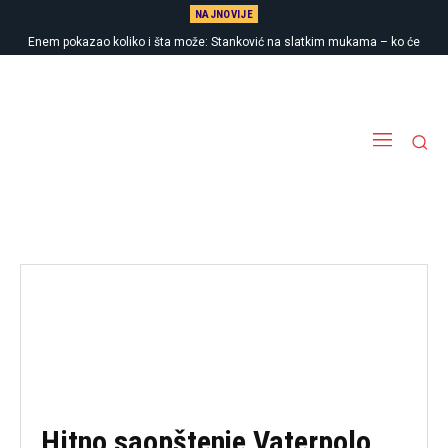
NAJNOVIJE
Enem pokazao koliko i šta može: Stanković na slatkim mukama – ko će
napasti Hapoel?
Hitno saopštenje Vaterpolo