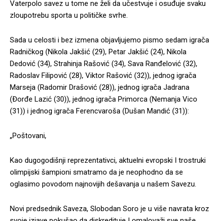
Vaterpolo savez u tome ne želi da učestvuje i osuđuje svaku
zloupotrebu sporta u političke svrhe.
Sada u celosti i bez izmena objavljujemo pismo sedam igrača
Radničkog (Nikola Jakšić (29), Petar Jakšić (24), Nikola
Dedović (34), Strahinja Rašović (34), Sava Ranđelović (32),
Radoslav Filipović (28), Viktor Rašović (32)), jednog igrača
Marseja (Radomir Drašović (28)), jednog igrača Jadrana
(Đorđe Lazić (30)), jednog igrača Primorca (Nemanja Vico
(31)) i jednog igrača Ferencvaroša (Dušan Mandić (31)):
„Poštovani,
Kao dugogodišnji reprezentativci, aktuelni evropski I trostruki
olimpijski šampioni smatramo da je neophodno da se
oglasimo povodom najnovijih dešavanja u našem Savezu.
Novi predsednik Saveza, Slobodan Soro je u više navrata kroz
svoje izjave pokušao da diskredituje I omalovaži sve naše