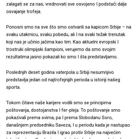
zalagati se za nas, vrednovati sve osvojeno I podstaći dalje
osvajanje trofeja.
Ponosni smo na sve što smo ostvarili sa kapicom Srbije – na
svaku utakmicu, svaku pobedu, ali I na svaki težak trenutak
koji nas je učinio jačima kao tim. Kao aktuelni evropski I
trostruki olimpijski šampioni, verujemo da smo svojim
rezultatima jasno pokazali ko smo I šta predstavljamo.
Poslednjih deset godina vaterpola u Srbiji nesumnjivo
predstavlja jedan od najtrofejnijih perioda u istoriji našeg
sporta.
Tokom čitave naše karijere vodili smo se principima
poštovanja, dostojanstva I fer-pleja. To poštovanje smo
pokazivali prema svima, pa I prema Slobodanu Soro,
današnjem predsedniku Saveza, I u periodu kada je nastupao
za reprezentaciju Brazila I igrao protiv Srbije na najvećim