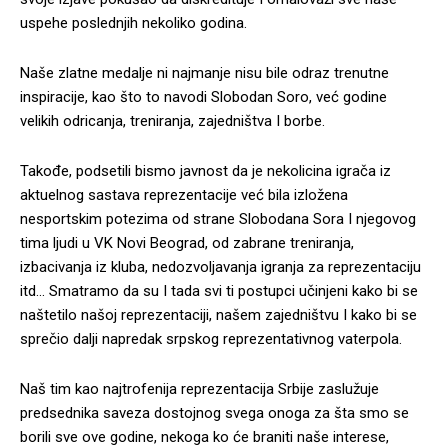
uspehe poslednjih nekoliko godina.
Naše zlatne medalje ni najmanje nisu bile odraz trenutne
inspiracije, kao što to navodi Slobodan Soro, već godine
velikih odricanja, treniranja, zajedništva I borbe.
Takođe, podsetili bismo javnost da je nekolicina igrača iz
aktuelnog sastava reprezentacije već bila izložena
nesportskim potezima od strane Slobodana Sora I njegovog
tima ljudi u VK Novi Beograd, od zabrane treniranja,
izbacivanja iz kluba, nedozvoljavanja igranja za reprezentaciju
itd… Smatramo da su I tada svi ti postupci učinjeni kako bi se
naštetilo našoj reprezentaciji, našem zajedništvu I kako bi se
sprečio dalji napredak srpskog reprezentativnog vaterpola.
Naš tim kao najtrofenija reprezentacija Srbije zaslužuje
predsednika saveza dostojnog svega onoga za šta smo se
borili sve ove godine, nekoga ko će braniti naše interese,