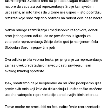
takmičenjima. Svedoci smo da je I tada ulagao maksimalne
napore da zaustavi put reprezentacije Srbije ka najvećim
uspesima, ali isto tako i da u tome nije uspeo – što potvrđuju
rezultati koje smo zajedno ostvarili na radost cele naše nacije.
Nakon mnogo razmišljanja i međusobnih razgovora, doneli
smo jednoglasnu odluku da se povučemo iz igranja za
vaterpolo reprezentaciju Srbije dokle god je na njenom čelu
Slobodan Soro I njegov tim ljudi.
Ova odluka je bila veoma teška, jer je igranje za reprezentaciju
za nas uvek predstavljalo najveću čast i privilegiju I san
svakog mladog sportiste.
Ipak, smatramo da je neophodno da mi lično podignemo glas
protiv svih onih koji žele da diskredituju I unište teško stečene
uspehe vaterpolo reprezentacije zarad svojih ličnih interesa.
Takve osobe ne smeju biti na čelu najtrofenije reprezentacije