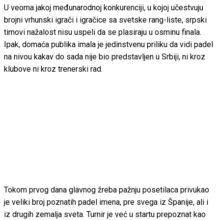
U veoma jakoj međunarodnoj konkurenciji, u kojoj učestvuju
brojni vrhunski igrači i igračice sa svetske rang-liste, srpski
timovi nažalost nisu uspeli da se plasiraju u osminu finala.
Ipak, domaća publika imala je jedinstvenu priliku da vidi padel
na nivou kakav do sada nije bio predstavljen u Srbiji, ni kroz
klubove ni kroz trenerski rad.
Tokom prvog dana glavnog žreba pažnju posetilaca privukao
je veliki broj poznatih padel imena, pre svega iz Španije, ali i
iz drugih zemalja sveta. Turnir je već u startu prepoznat kao