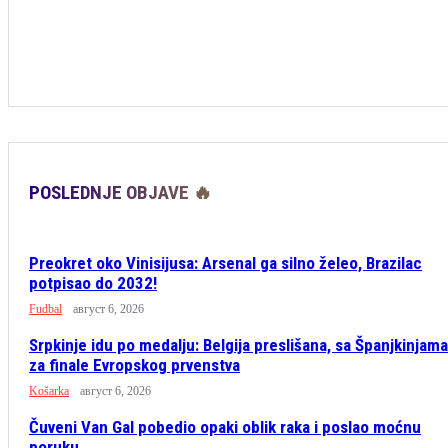
POSLEDNJE OBJAVE 🔥
Preokret oko Vinisijusa: Arsenal ga silno želeo, Brazilac
potpisao do 2032!
Fudbal
август 6, 2026
Srpkinje idu po medalju: Belgija preslišana, sa Španjkinjama
za finale Evropskog prvenstva
Košarka
август 6, 2026
Čuveni Van Gal pobedio opaki oblik raka i poslao moćnu
poruku