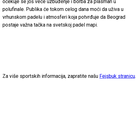
očekuje se još veće uzbuđenje i borba za plasman u
polufinale. Publika će tokom celog dana moći da uživa u
vrhunskom padelu i atmosferi koja potvrđuje da Beograd
postaje važna tačka na svetskoj padel mapi.
Za više sportskih informacija, zapratite našu
Fejsbuk stranicu
.