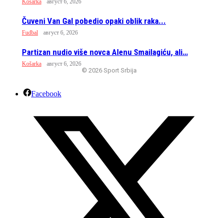
Košarka
август 6, 2026
Čuveni Van Gal pobedio opaki oblik raka...
Fudbal
август 6, 2026
Partizan nudio više novca Alenu Smailagiću, ali…
Košarka
август 6, 2026
© 2026 Sport Srbija
Facebook