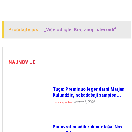
Pročitajte još...
„Više od igle: Krv, znoj i steroidi“
NAJNOVIJE
Tuga: Preminuo legendarni Marjan
Kulundžić, nekadašnji šampion...
август 6, 2026
Ostali sportovi
Sunovrat mladih rukometaša: Novi