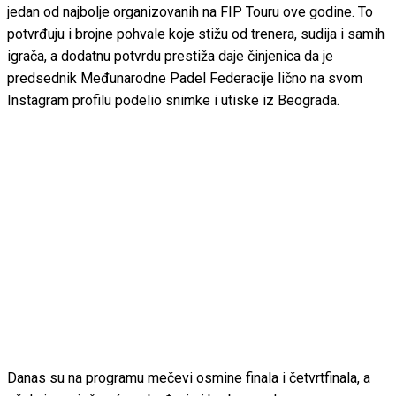
jedan od najbolje organizovanih na FIP Touru ove godine. To
potvrđuju i brojne pohvale koje stižu od trenera, sudija i samih
igrača, a dodatnu potvrdu prestiža daje činjenica da je
predsednik Međunarodne Padel Federacije lično na svom
Instagram profilu podelio snimke i utiske iz Beograda.
Danas su na programu mečevi osmine finala i četvrtfinala, a