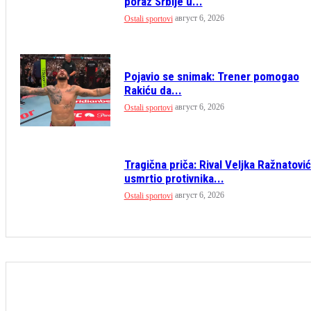
poraz Srbije u...
август 6, 2026
Ostali sportovi
Pojavio se snimak: Trener pomogao
Rakiću da...
август 6, 2026
Ostali sportovi
Tragična priča: Rival Veljka Ražnatovi
usmrtio protivnika...
август 6, 2026
Ostali sportovi