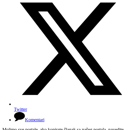
Twitter
Komentari
Molimo sve portale, ako kopirate članak sa našeg portala, navedite