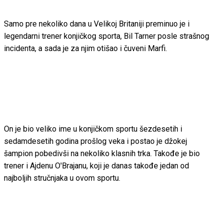
Samo pre nekoliko dana u Velikoj Britaniji preminuo je i
legendarni trener konjičkog sporta, Bil Tarner posle strašnog
incidenta, a sada je za njim otišao i čuveni Marfi.
On je bio veliko ime u konjičkom sportu šezdesetih i
sedamdesetih godina prošlog veka i postao je džokej
šampion pobedivši na nekoliko klasnih trka. Takođe je bio
trener i Ajdenu O'Brajanu, koji je danas takođe jedan od
najboljih stručnjaka u ovom sportu.