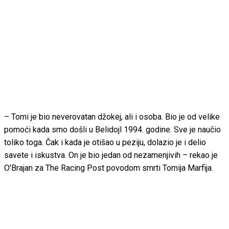
– Tomi je bio neverovatan džokej, ali i osoba. Bio je od velike
pomoći kada smo došli u Belidojl 1994. godine. Sve je naučio
toliko toga. Čak i kada je otišao u peziju, dolazio je i delio
savete i iskustva. On je bio jedan od nezamenjivih – rekao je
O'Brajan za The Racing Post povodom smrti Tomija Marfija.