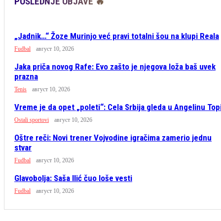
POSLEDNJE OBJAVE 🔥
„Jadnik…“ Žoze Murinjo već pravi totalni šou na klupi Reala
Fudbal
август 10, 2026
Jaka priča novog Rafe: Evo zašto je njegova loža baš uvek
prazna
Tenis
август 10, 2026
Vreme je da opet „poleti“: Cela Srbija gleda u Angelinu Top
Ostali sportovi
август 10, 2026
Oštre reči: Novi trener Vojvodine igračima zamerio jednu
stvar
Fudbal
август 10, 2026
Glavobolja: Saša Ilić čuo loše vesti
Fudbal
август 10, 2026