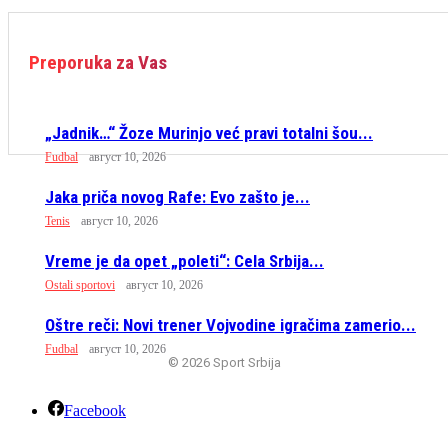
Preporuka za Vas
„Jadnik…“ Žoze Murinjo već pravi totalni šou...
Fudbal
август 10, 2026
Jaka priča novog Rafe: Evo zašto je...
Tenis
август 10, 2026
Vreme je da opet „poleti“: Cela Srbija...
Ostali sportovi
август 10, 2026
Oštre reči: Novi trener Vojvodine igračima zamerio...
Fudbal
август 10, 2026
© 2026 Sport Srbija
Facebook