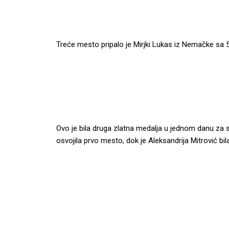
Treće mesto pripalo je Mirjki Lukas iz Nemačke sa 
Ovo je bila druga zlatna medalja u jednom danu za s
osvojila prvo mesto, dok je Aleksandrija Mitrović bi