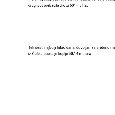
drugi put prebacila „kotu 60“ – 61,26.
Tek šesti najbolji hitac dana, dovoljan za srebrnu m
iz Češke bacila je koplje 58,14 metara.