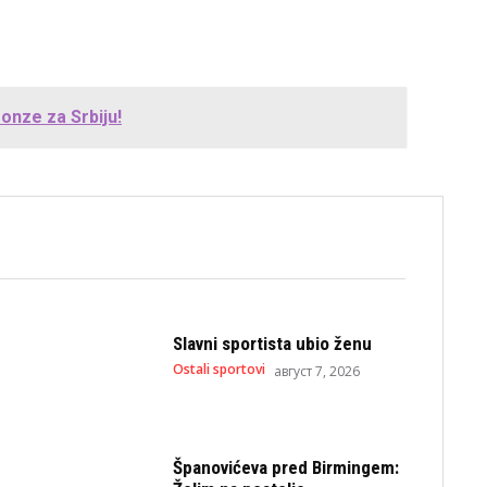
ronze za Srbiju!
Slavni sportista ubio ženu
Ostali sportovi
август 7, 2026
Španovićeva pred Birmingem: