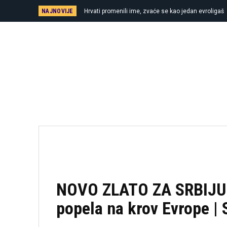
NAJNOVIJE
Hrvati promenili ime, zvaće se kao jedan evroligaš
NOVO ZLATO ZA SRBIJU I
popela na krov Evrope | 