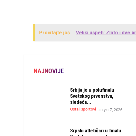
Pročitajte još...
Veliki uspeh: Zlato i dve b
NAJNOVIJE
Srbija je u polufinalu
Svetskog prvenstva,
sledeća...
Ostali sportovi
август 7, 2026
Srpski atletičari u finalu