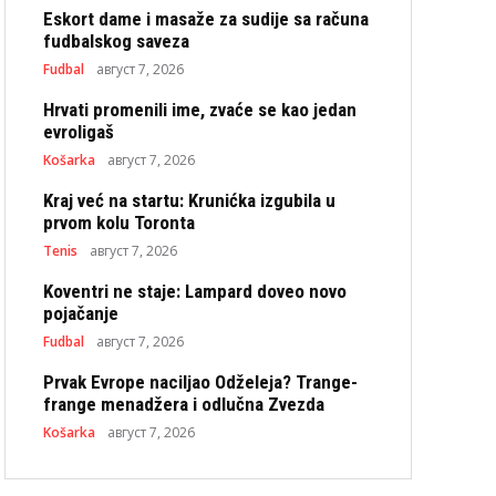
Eskort dame i masaže za sudije sa računa
fudbalskog saveza
Fudbal
август 7, 2026
Hrvati promenili ime, zvaće se kao jedan
evroligaš
Košarka
август 7, 2026
Kraj već na startu: Krunićka izgubila u
prvom kolu Toronta
Tenis
август 7, 2026
Koventri ne staje: Lampard doveo novo
pojačanje
Fudbal
август 7, 2026
Prvak Evrope naciljao Odželeja? Trange-
frange menadžera i odlučna Zvezda
Košarka
август 7, 2026