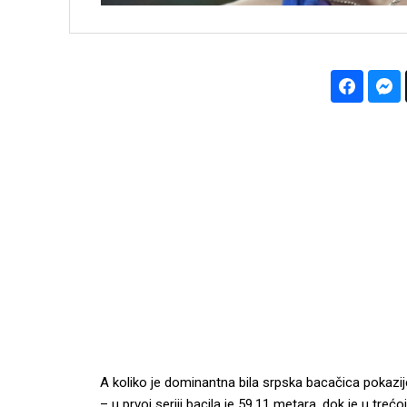
A koliko je dominantna bila srpska bacačica pokazije
– u prvoj seriji bacila je 59,11 metara, dok je u trećo