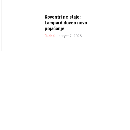
Koventri ne staje:
Lampard doveo novo
pojačanje
Fudbal
август 7, 2026