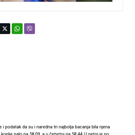
 i podatak da su i naredna tri najbolja bacanja bila njena
j koplje palo na 58,09, a u četvrtoj na 58,44. U petoj je po