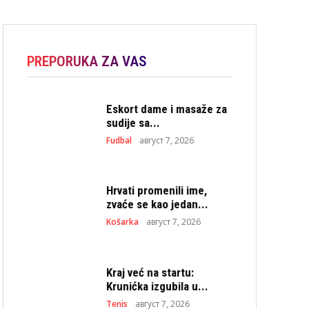
PREPORUKA ZA VAS
Eskort dame i masaže za
sudije sa...
Fudbal
август 7, 2026
Hrvati promenili ime,
zvaće se kao jedan...
Košarka
август 7, 2026
Kraj već na startu:
Krunićka izgubila u...
Tenis
август 7, 2026