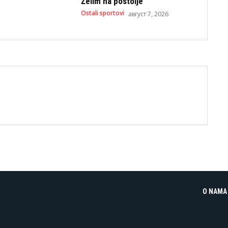
Želim na postolje
Ostali sportovi
август 7, 2026
O NAMA