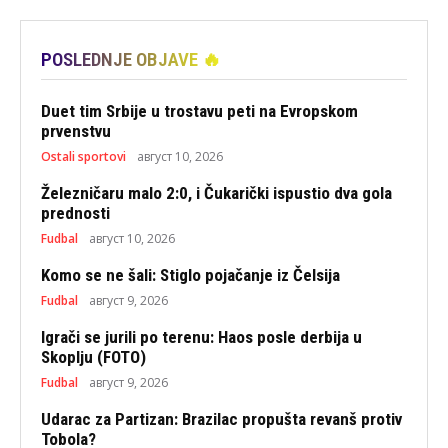
POSLEDNJE OBJAVE 🔥
Duet tim Srbije u trostavu peti na Evropskom
prvenstvu
Ostali sportovi
август 10, 2026
Železničaru malo 2:0, i Čukarički ispustio dva gola
prednosti
Fudbal
август 10, 2026
Komo se ne šali: Stiglo pojačanje iz Čelsija
Fudbal
август 9, 2026
Igrači se jurili po terenu: Haos posle derbija u
Skoplju (FOTO)
Fudbal
август 9, 2026
Udarac za Partizan: Brazilac propušta revanš protiv
Tobola?