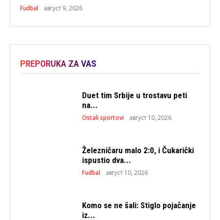
Fudbal
август 9, 2026
PREPORUKA ZA VAS
Duet tim Srbije u trostavu peti
na...
Ostali sportovi
август 10, 2026
Železničaru malo 2:0, i Čukarički
ispustio dva...
Fudbal
август 10, 2026
Komo se ne šali: Stiglo pojačanje
iz...