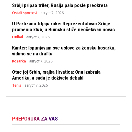
Srbiji pripao triler, Rusija pala posle preokreta
Ostali sportovi
август 7, 2026
U Partizanu trljaju ruke: Reprezentativac Srbije
promenio klub, u Humsku stiže neočekivan novac
Fudbal
август 7, 2026
Kanter: Ispunjavam sve uslove za žensku košarku,
vidimo se na draftu
Košarka
август 7, 2026
Otac joj Srbin, majka Hrvatica: Ona izabrala
Ameriku, a sada je doživela debakl
Tenis
август 7, 2026
PREPORUKA ZA VAS