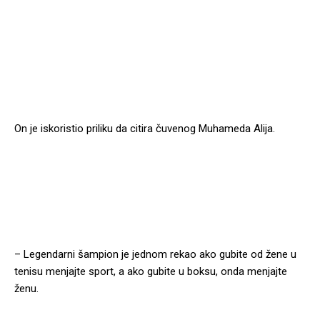
On je iskoristio priliku da citira čuvenog Muhameda Alija.
– Legendarni šampion je jednom rekao ako gubite od žene u
tenisu menjajte sport, a ako gubite u boksu, onda menjajte
ženu.