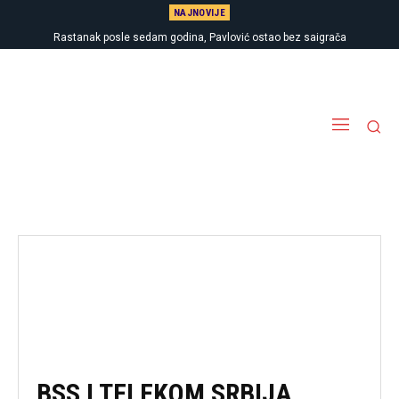
NAJNOVIJE
Rastanak posle sedam godina, Pavlović ostao bez saigrača
BSS I TELEKOM SRBIJA