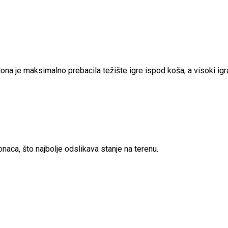
a je maksimalno prebacila težište igre ispod koša, a visoki igra
naca, što najbolje odslikava stanje na terenu.