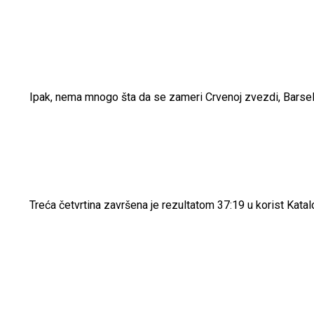
Ipak, nema mnogo šta da se zameri Crvenoj zvezdi, Barselon
Treća četvrtina završena je rezultatom 37:19 u korist Katalo