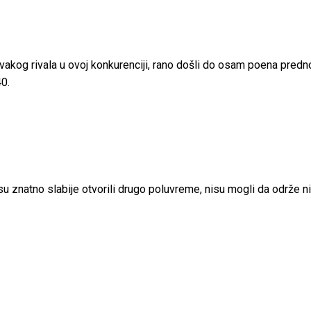
 svakog rivala u ovoj konkurenciji, rano došli do osam poena predn
40.
znatno slabije otvorili drugo poluvreme, nisu mogli da održe ni