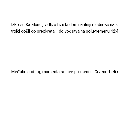
Iako su Katalonci, vidljvo fizički dominantniji u odnosu na
trojki došli do preokreta. I do vođstva na poluvremenu 42:
Međutim, od tog momenta se sve promenilo. Crveno-beli su 