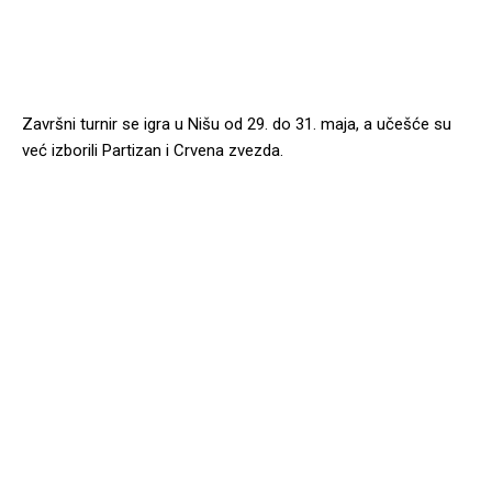
Završni turnir se igra u Nišu od 29. do 31. maja, a učešće su
već izborili Partizan i Crvena zvezda.