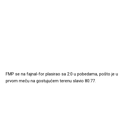
FMP se na fajnal-for plasirao sa 2:0 u pobedama, pošto je u
prvom meču na gostujućem terenu slavio 80:77.