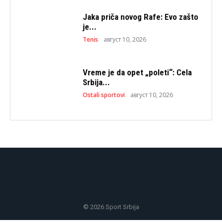
Jaka priča novog Rafe: Evo zašto
je...
Tenis
август 10, 2026
Vreme je da opet „poleti“: Cela
Srbija...
Ostali sportovi
август 10, 2026
© 2026 Sport Srbija