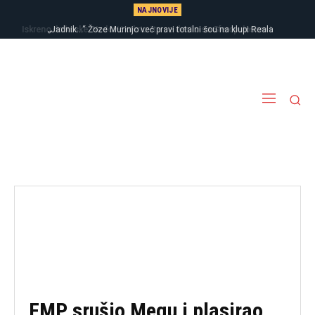
NAJNOVIJE
Iskreno do koske: Nedović otkrio šta se desilo sa Sferopulosom i
„Jadnik…“ Žoze Murinjo već pravi totalni šou na klupi Reala
Zvezdom
FMP srušio Megu i plasirao