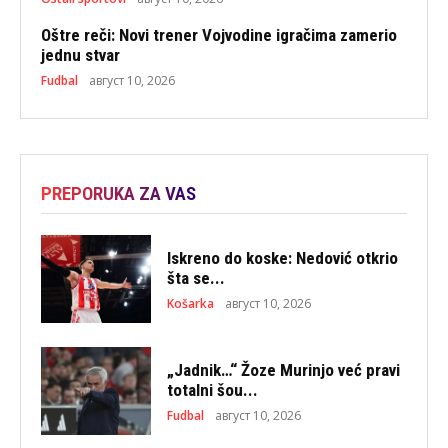
Oštre reči: Novi trener Vojvodine igračima zamerio
jednu stvar
Fudbal
август 10, 2026
PREPORUKA ZA VAS
Iskreno do koske: Nedović otkrio
šta se...
Košarka
август 10, 2026
„Jadnik…“ Žoze Murinjo već pravi
totalni šou...
Fudbal
август 10, 2026