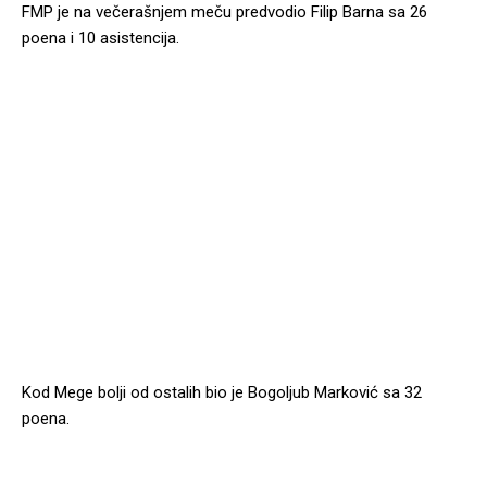
FMP je na večerašnjem meču predvodio Filip Barna sa 26
poena i 10 asistencija.
Kod Mege bolji od ostalih bio je Bogoljub Marković sa 32
poena.