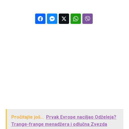
Pročitajte još...
Prvak Evrope naciljao Odželeja?
Trange-frange menadžera i odlučna Zvezda