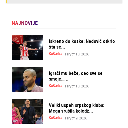
NAJNOVIJE
Iskreno do koske: Nedović otkrio
šta se...
Košarka
август 10, 2026
Igrači mu beže, ceo sve se
smeje…...
Košarka
август 10, 2026
Veliki uspeh srpskog kluba:
Mega srušila koledž...
Košarka
август 9, 2026