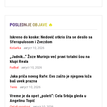
POSLEDNJE OBJAVE 🔥
Iskreno do koske: Nedović otkrio šta se desilo sa
Sferopulosom i Zvezdom
Košarka
август 10, 2026
„Jadnik…“ Žoze Murinjo već pravi totalni šou na
klupi Reala
Fudbal
август 10, 2026
Jaka priča novog Rafe: Evo zašto je njegova loža
baš uvek prazna
Tenis
август 10, 2026
Vreme je da opet „poleti“: Cela Srbija gleda u
Angelinu Topić
Ostali sportovi
август 10, 2026