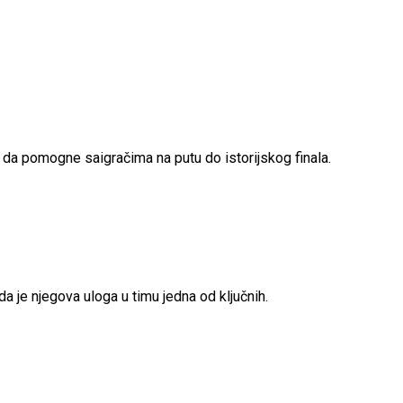
i da pomogne saigračima na putu do istorijskog finala.
da je njegova uloga u timu jedna od ključnih.