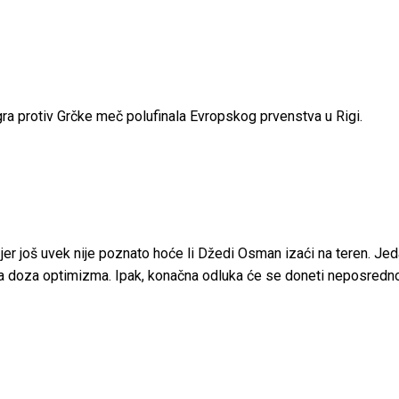
ra protiv Grčke meč polufinala Evropskog prvenstva u Rigi.
er još uvek nije poznato hoće li Džedi Osman izaći na teren. Jeda
eđena doza optimizma. Ipak, konačna odluka će se doneti neposred