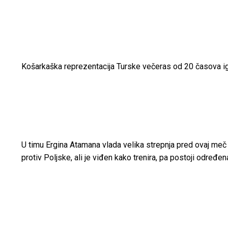
Košarkaška reprezentacija Turske večeras od 20 časova ig
U timu Ergina Atamana vlada velika strepnja pred ovaj meč j
protiv Poljske, ali je viđen kako trenira, pa postoji odr