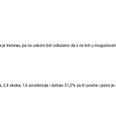
 je trenirao, pa će uskoro biti odlučeno da li će biti u mogućnost
,4 skoka, 1,6 asistencija i šutirao 51,2% za tri poena i jasno je 