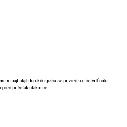
n od najbokjih turskih igrača se povredio u četvrtfinalu
no pred početak utakmice.