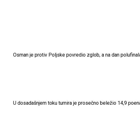
Osman je protiv Poljske povredio zglob, a na dan polufinala
U dosadašnjem toku turnira je prosečno beležio 14,9 poena, 2