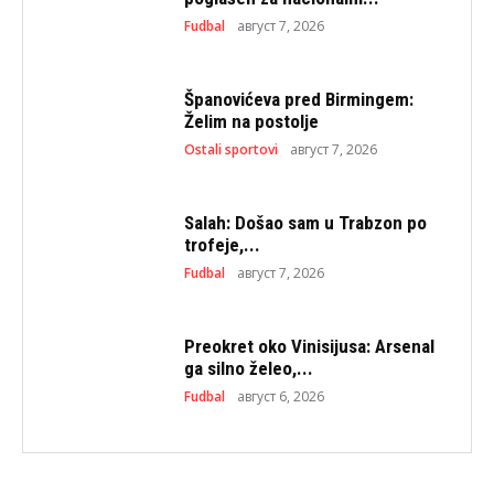
Fudbal
август 7, 2026
Španovićeva pred Birmingem:
Želim na postolje
Ostali sportovi
август 7, 2026
Salah: Došao sam u Trabzon po
trofeje,...
Fudbal
август 7, 2026
Preokret oko Vinisijusa: Arsenal
ga silno želeo,...
Fudbal
август 6, 2026