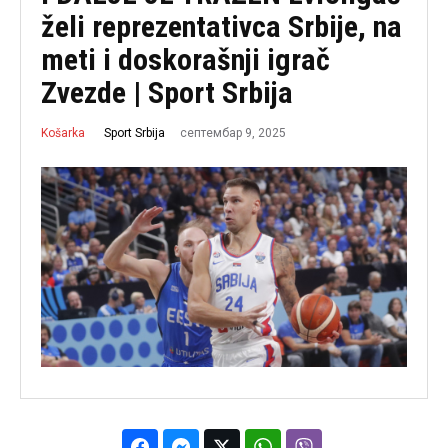
želi reprezentativca Srbije, na
meti i doskorašnji igrač
Zvezde | Sport Srbija
септембар 9, 2025
Sport Srbija
Košarka