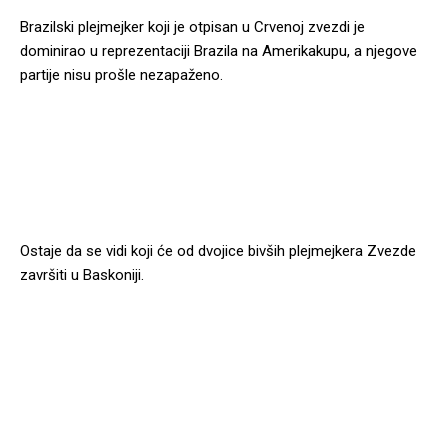
Brazilski plejmejker koji je otpisan u Crvenoj zvezdi je
dominirao u reprezentaciji Brazila na Amerikakupu, a njegove
partije nisu prošle nezapaženo.
Ostaje da se vidi koji će od dvojice bivših plejmejkera Zvezde
završiti u Baskoniji.