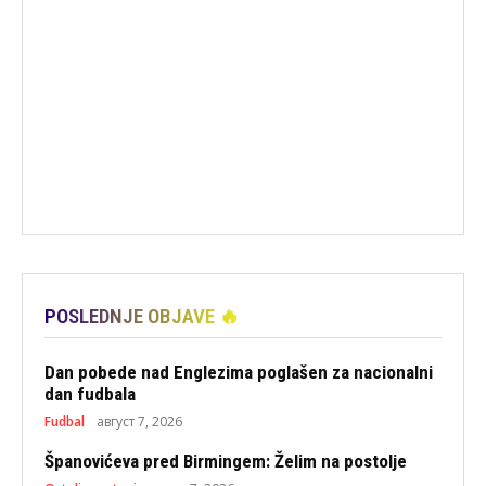
POSLEDNJE OBJAVE 🔥
Dan pobede nad Englezima poglašen za nacionalni
dan fudbala
Fudbal
август 7, 2026
Španovićeva pred Birmingem: Želim na postolje