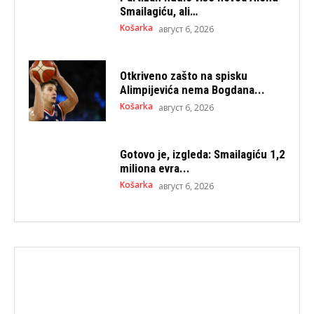
Smailagiću, ali…
Košarka
август 6, 2026
Otkriveno zašto na spisku
Alimpijevića nema Bogdana...
Košarka
август 6, 2026
Gotovo je, izgleda: Smailagiću 1,2
miliona evra...
Košarka
август 6, 2026