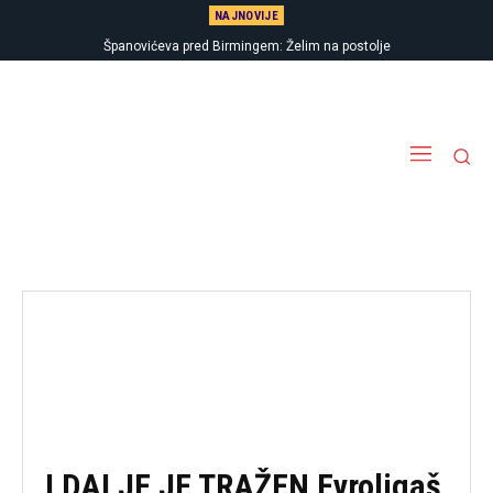
NAJNOVIJE
Španovićeva pred Birmingem: Želim na postolje
I DALJE JE TRAŽEN Evroligaš