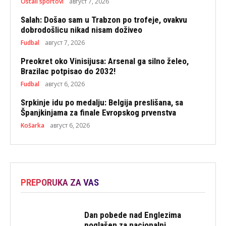
Ostali sportovi
август 7, 2026
Salah: Došao sam u Trabzon po trofeje, ovakvu
dobrodošlicu nikad nisam doživeo
Fudbal
август 7, 2026
Preokret oko Vinisijusa: Arsenal ga silno želeo,
Brazilac potpisao do 2032!
Fudbal
август 6, 2026
Srpkinje idu po medalju: Belgija preslišana, sa
Španjkinjama za finale Evropskog prvenstva
Košarka
август 6, 2026
PREPORUKA ZA VAS
Dan pobede nad Englezima
poglašen za nacionalni...