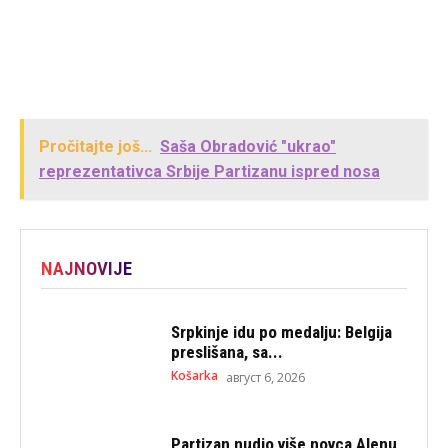
Pročitajte još...
Saša Obradović "ukrao"
reprezentativca Srbije Partizanu ispred nosa
NAJNOVIJE
Srpkinje idu po medalju: Belgija
preslišana, sa...
Košarka
август 6, 2026
Partizan nudio više novca Alenu