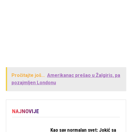
Pročitajte još...
Amerikanac prešao u Žalgiris, pa
pozajmljen Londonu
NAJNOVIJE
Kao sav normalan svet: Jokić sa