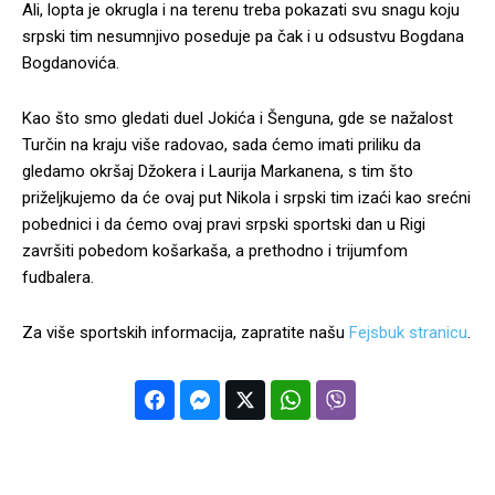
Ali, lopta je okrugla i na terenu treba pokazati svu snagu koju
srpski tim nesumnjivo poseduje pa čak i u odsustvu Bogdana
Bogdanovića.
Kao što smo gledati duel Jokića i Šenguna, gde se nažalost
Turčin na kraju više radovao, sada ćemo imati priliku da
gledamo okršaj Džokera i Laurija Markanena, s tim što
priželjkujemo da će ovaj put Nikola i srpski tim izaći kao srećni
pobednici i da ćemo ovaj pravi srpski sportski dan u Rigi
završiti pobedom košarkaša, a prethodno i trijumfom
fudbalera.
Za više sportskih informacija, zapratite našu
Fejsbuk stranicu
.