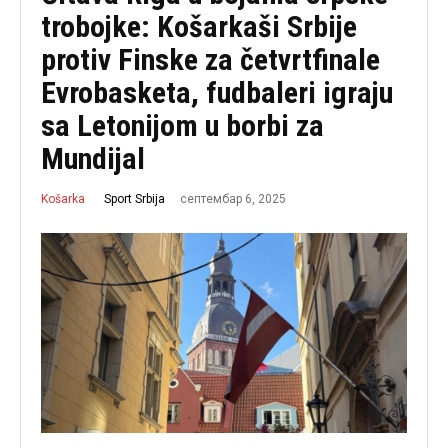
trobojke: Košarkaši Srbije
protiv Finske za četvrtfinale
Evrobasketa, fudbaleri igraju
sa Letonijom u borbi za
Mundijal
септембар 6, 2025
Sport Srbija
Košarka