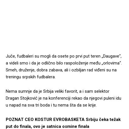
Juče, fudbaleri su mogli da osete po prvi put teren „Daugave“,
a videli smo i da je odlično bilo raspoloženje među „orlovima“.
Smeh, druženje, dobra zabava, ali i ozbiljan rad viđeni su na
treningu srpskih fudbalera.
Nema sumnje da je Srbija veliki favorit, a i sam selektor
Dragan Stojković je na konferenciji rekao da njegovi puleni idu
u napad na sva tri boda i tu nema šta da se krije.
POZNAT CEO KOSTUR EVROBASKETA Srbiju čeka težak
put do finala, ovo je satnica osmine finala