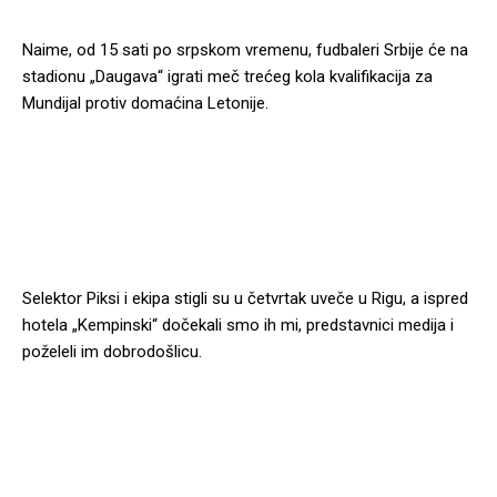
Naime, od 15 sati po srpskom vremenu, fudbaleri Srbije će na
stadionu „Daugava“ igrati meč trećeg kola kvalifikacija za
Mundijal protiv domaćina Letonije.
Selektor Piksi i ekipa stigli su u četvrtak uveče u Rigu, a ispred
hotela „Kempinski“ dočekali smo ih mi, predstavnici medija i
poželeli im dobrodošlicu.