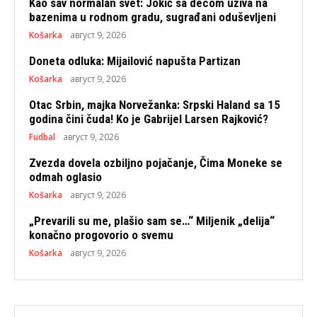
Kao sav normalan svet: Jokić sa decom uživa na
bazenima u rodnom gradu, sugrađani oduševljeni
Košarka
август 9, 2026
Doneta odluka: Mijailović napušta Partizan
Košarka
август 9, 2026
Otac Srbin, majka Norvežanka: Srpski Haland sa 15
godina čini čuda! Ko je Gabrijel Larsen Rajković?
Fudbal
август 9, 2026
Zvezda dovela ozbiljno pojačanje, Čima Moneke se
odmah oglasio
Košarka
август 9, 2026
„Prevarili su me, plašio sam se…“ Miljenik „delija“
konačno progovorio o svemu
Košarka
август 9, 2026