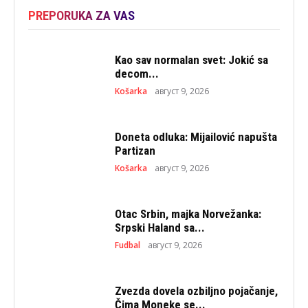
PREPORUKA ZA VAS
Kao sav normalan svet: Jokić sa
decom...
Košarka
август 9, 2026
Doneta odluka: Mijailović napušta
Partizan
Košarka
август 9, 2026
Otac Srbin, majka Norvežanka:
Srpski Haland sa...
Fudbal
август 9, 2026
Zvezda dovela ozbiljno pojačanje,
Čima Moneke se...