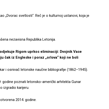
ao „Dvorac svetlosti“. Reč je o kulturnoj ustanovi, koja je
ašena nezavisna Republika Letonija.
ekuje Rigom uprkos eliminaciji: Dvojnik Vase
u čak iz Engleske i poraz „orlova“ koji ne boli
tekar i osnivač letonske naučne bibliografije (1862–1945).
89. godine poznati letonsko-američki arhitekta Gunar
o izgradio karijeru.
 otvorena 2014. godine.