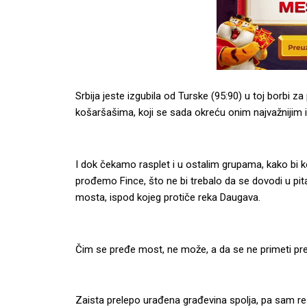
Srbija jeste izgubila od Turske (95:90) u toj borbi z
košaršašima, koji se sada okreću onim najvažnijim 
I dok čekamo rasplet i u ostalim grupama, kako bi k
prođemo Fince, što ne bi trebalo da se dovodi u pit
mosta, ispod kojeg protiče reka Daugava.
Čim se pređe most, ne može, a da se ne primeti prele
Zaista prelepo urađena građevina spolja, pa sam rešio