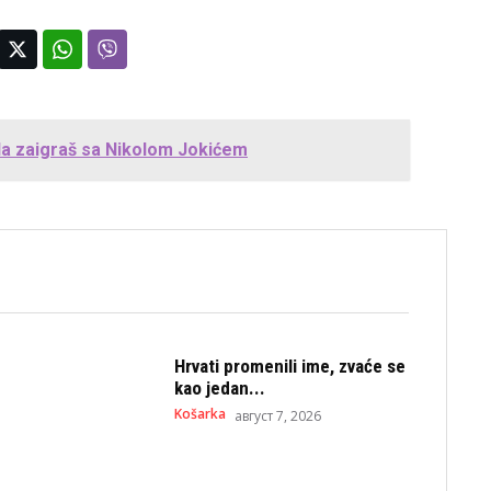
žda zaigraš sa Nikolom Jokićem
Hrvati promenili ime, zvaće se
kao jedan...
Košarka
август 7, 2026