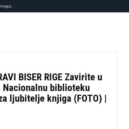
nemoguć…
FUDBAL
KOŠARKA
TENIS
OSTA
VI BISER RIGE Zavirite u
– Nacionalnu biblioteku
za ljubitelje knjiga (FOTO) |