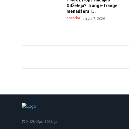
Odželeja? Trange-frange
menadžera i...
Košarka
август 7, 2026
© 2026 Sport Srbija