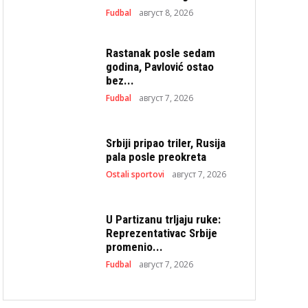
Fudbal
август 8, 2026
Rastanak posle sedam
godina, Pavlović ostao
bez...
Fudbal
август 7, 2026
Srbiji pripao triler, Rusija
pala posle preokreta
Ostali sportovi
август 7, 2026
U Partizanu trljaju ruke:
Reprezentativac Srbije
promenio...
Fudbal
август 7, 2026