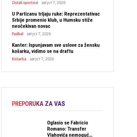
Ostali sportovi
август 7, 2026
U Partizanu trljaju ruke: Reprezentativac
Srbije promenio klub, u Humsku stiže
neočekivan novac
Fudbal
август 7, 2026
Kanter: Ispunjavam sve uslove za žensku
košarku, vidimo se na draftu
Košarka
август 7, 2026
PREPORUKA ZA VAS
Oglasio se Fabricio
Romano: Transfer
Vlahovića nemoguć…