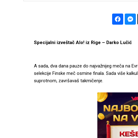
Specijalni izveštač Alo! iz Rige – Darko Lučić
A sada, dva dana pauze do najvažnijeg meča na Evro
selekcije Finske meč osmine finala. Sada više kalk
suprotnom, završavaš takmičenje.