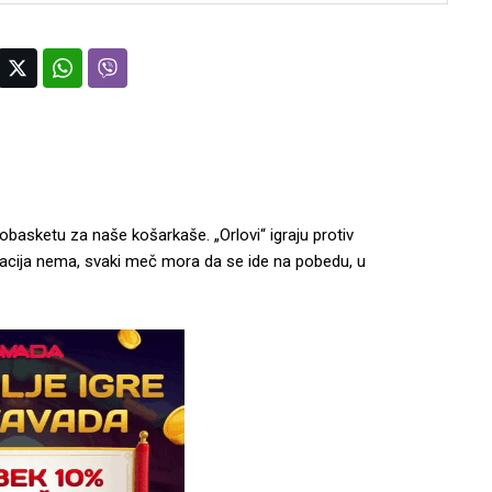
basketu za naše košarkaše. „Orlovi“ igraju protiv
ulacija nema, svaki meč mora da se ide na pobedu, u