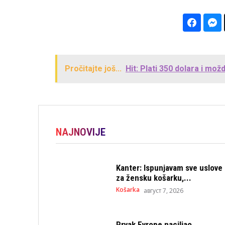
Pročitajte još...
Hit: Plati 350 dolara i mo
NAJNOVIJE
Kanter: Ispunjavam sve uslove
za žensku košarku,...
Košarka
август 7, 2026
Prvak Evrope naciljao