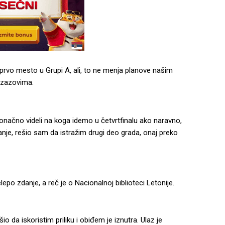
a prvo mesto u Grupi A, ali, to ne menja planove našim
izazovima.
onačno videli na koga idemo u četvrtfinalu ako naravno,
anje, rešio sam da istražim drugi deo grada, onaj preko
po zdanje, a reč je o Nacionalnoj biblioteci Letonije.
 da iskoristim priliku i obiđem je iznutra. Ulaz je