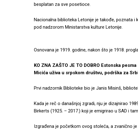
besplatan za sve posetioce.
Nacionalna biblioteka Letonije je takođe, poznata i k
pod nadzorom Ministarstva kulture Letonije.
Osnovana je 1919. godine, nakon što je 1918. progl
KO ZNA ZAŠTO JE TO DOBRO Estonska pesma odj
Micića uživa u srpskom društvu, podrška za Srbij
Prvi nadzornik Biblioteke bio je Janis Misinš, biblio
Kada je reč o današnjoj zgradi, nju je dizajnirao 19
Birkerts (1925. – 2017.) koji je emigrirao u SAD i tam
Izgrađena je početkom ovog stoleća, a zvanično je