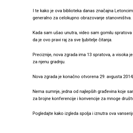
I te kako je ova biblioteka danas značajna Letoncima,
generalno za celokupno obrazovanje stanovništva.
Kada sam ušao unutra, video sam gomilu spratova n
da je ovo pravi raj za sve ljubitelje čitanja.
Preciznije, nova zgrada ima 13 spratova, a visoka je
za njenu gradnju.
Nova zgrada je konačno otvorena 29. avgusta 2014,
Nema sumnje, jedna od najlepših građevina koje sam i
za brojne konferencije i konvencije za mnoge druš
Pogledajte kako izgleda spolja i iznutra ova vanseri