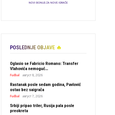
NOVI BONUS ZA NOVE IGRAČE
POSLEDNJE OBJAVE 🔥
Oglasio se Fabricio Romano: Transfer
Vlahovića nemoguć…
Fudbal
август 8, 2026
Rastanak posle sedam godina, Pavlović
ostao bez saigrača
Fudbal
август 7, 2026
Srbiji pripao triler, Rusija pala posle
preokreta