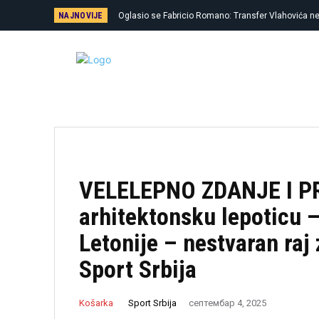
NAJNOVIJE
Oglasio se Fabricio Romano: Transfer Vlahovića 
VELELEPNO ZDANJE I PRA
arhitektonsku lepoticu 
Letonije – nestvaran raj 
Sport Srbija
Sport Srbija
Košarka
септембар 4, 2025