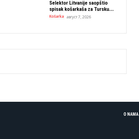
Selektor Litvanije saopštio
spisak košarkaša za Tursku...
Košarka
август 7, 2026
O NAMA