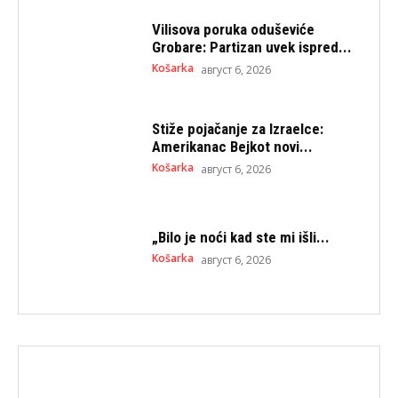
Vilisova poruka oduševiće
Grobare: Partizan uvek ispred...
Košarka
август 6, 2026
Stiže pojačanje za Izraelce:
Amerikanac Bejkot novi...
Košarka
август 6, 2026
„Bilo je noći kad ste mi išli...
Košarka
август 6, 2026