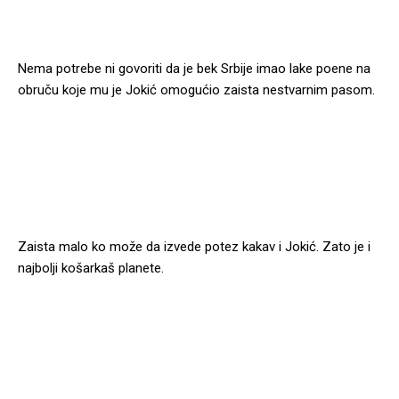
Nema potrebe ni govoriti da je bek Srbije imao lake poene na
obruču koje mu je Jokić omogućio zaista nestvarnim pasom.
Zaista malo ko može da izvede potez kakav i Jokić. Zato je i
najbolji košarkaš planete.