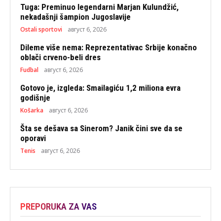
Tuga: Preminuo legendarni Marjan Kulundžić,
nekadašnji šampion Jugoslavije
Ostali sportovi
август 6, 2026
Dileme više nema: Reprezentativac Srbije konačno
oblači crveno-beli dres
Fudbal
август 6, 2026
Gotovo je, izgleda: Smailagiću 1,2 miliona evra
godišnje
Košarka
август 6, 2026
Šta se dešava sa Sinerom? Janik čini sve da se
oporavi
Tenis
август 6, 2026
PREPORUKA ZA VAS