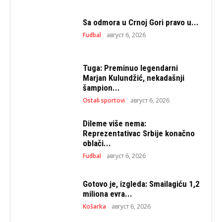
Sa odmora u Crnoj Gori pravo u...
Fudbal
август 6, 2026
Tuga: Preminuo legendarni
Marjan Kulundžić, nekadašnji
šampion...
Ostali sportovi
август 6, 2026
Dileme više nema:
Reprezentativac Srbije konačno
oblači...
Fudbal
август 6, 2026
Gotovo je, izgleda: Smailagiću 1,2
miliona evra...
Košarka
август 6, 2026