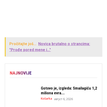
Pročitajte još...
Novica brutalno o strancima:
"Prođe pored mene i..."
NAJNOVIJE
Gotovo je, izgleda: Smailagiću 1,2
miliona evra...
Košarka
август 6, 2026