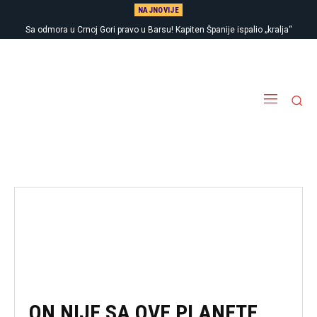
NAJNOVIJE
Sa odmora u Crnoj Gori pravo u Barsu! Kapiten Španije ispalio „kralja“
Tuga: Preminuo legendarni Marjan Kulundžić, nekadašnji šampion
Jugoslavije
ON NIJE SA OVE PLANETE