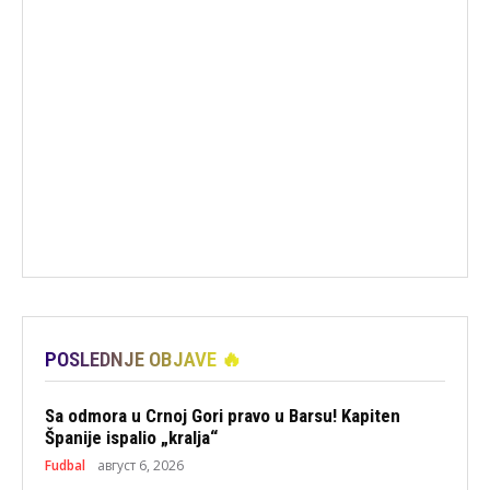
POSLEDNJE OBJAVE 🔥
Sa odmora u Crnoj Gori pravo u Barsu! Kapiten
Španije ispalio „kralja“
Fudbal
август 6, 2026