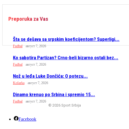
Preporuka za Vas
Šta se dešava sa srpskim koeficijentom? Superligi...
Fudbal
август 7, 2026
Ko sabotira Partizan? Crno-beli bizarno ostali bez...
Fudbal
август 7, 2026
Nož u leđa Luke Dončića: O potezu...
Košarka
август 7, 2026
Dinamo krenuo po Srbina i spremio 15...
Fudbal
август 7, 2026
© 2026 Sport Srbija
Facebook