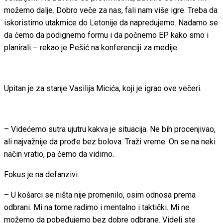
možemo dalje. Dobro veče za nas, fali nam više igre. Treba da
iskoristimo utakmice do Letonije da napredujemo. Nadamo se
da ćemo da podignemo formu i da počnemo EP kako smo i
planirali – rekao je Pešić na konferenciji za medije.
Upitan je za stanje Vasilija Micića, koji je igrao ove večeri.
– Videćemo sutra ujutru kakva je situacija. Ne bih procenjivao,
ali najvažnije da prođe bez bolova. Traži vreme. On se na neki
način vratio, pa ćemo da vidimo.
Fokus je na defanzivi.
– U košarci se ništa nije promenilo, osim odnosa prema
odbrani. Mi na tome radimo i mentalno i taktički. Mi ne
možemo da pobeđujemo bez dobre odbrane. Videli ste