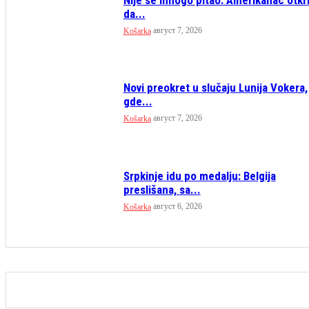
da...
август 7, 2026
Košarka
Novi preokret u slučaju Lunija Vokera,
gde...
август 7, 2026
Košarka
Srpkinje idu po medalju: Belgija
preslišana, sa...
август 6, 2026
Košarka