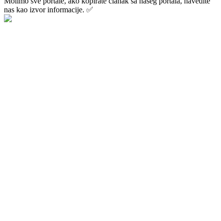
Molimo sve portale, ako kopirate članak sa našeg portala, navedite
nas kao izvor informacije. ✅