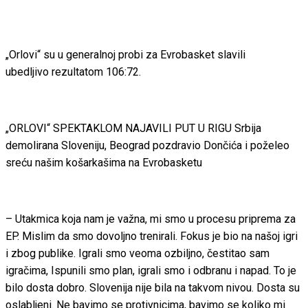
„Orlovi“ su u generalnoj probi za Evrobasket slavili
ubedljivo rezultatom 106:72.
„ORLOVI“ SPEKTAKLOM NAJAVILI PUT U RIGU Srbija
demolirana Sloveniju, Beograd pozdravio Dončića i poželeo
sreću našim košarkašima na Evrobasketu
– Utakmica koja nam je važna, mi smo u procesu priprema za
EP. Mislim da smo dovoljno trenirali. Fokus je bio na našoj igri
i zbog publike. Igrali smo veoma ozbiljno, čestitao sam
igračima, Ispunili smo plan, igrali smo i odbranu i napad. To je
bilo dosta dobro. Slovenija nije bila na takvom nivou. Dosta su
oslabljeni. Ne bavimo se protivnicima, bavimo se koliko mi