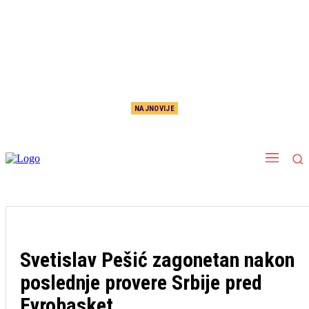
NAJNOVIJE
Šta se dešava sa srpskim koeficijentom? Superligi prete Island, Irska i Jermenija
Svetislav Pešić zagonetan nakon
poslednje provere Srbije pred
Evrobasket