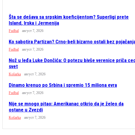
Šta se dešava sa srpskim koeficijentom? Superligi prete
Island, Irska i Jermenija
Fudbal
август 7, 2026
Ko sabotira Partizan? Crno-beli bizarno ostali bez pojačanj
Fudbal
август 7, 2026
Nož u leđa Luke Dončića: O potezu bivše verenice priča ce
svet
Košarka
август 7, 2026
Dinamo krenuo po Srbina i spremio 15 miliona evra
Fudbal
август 7, 2026
Nije se mnogo pitao: Amerikanac otkrio da je želeo da
ostane u Zvezdi
Košarka
август 7, 2026