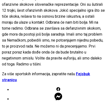
ofanzivne skokove slovenačke reprezentacije. Oni su šutirali
12 trojki, šest ofanzivnih skokova. Jokić specijalno igra što se
tiče skoka, rešava to na osnovu brzine iskustva, a ostali
moraju da ulaze u kontakt. Odbrana će nam biti bolja. Mi na
tome radimo. Odbrana se završava sa defanzivnim skokom,
gde mora da postoji još bolja saradnja. Imali smo taj problem
sa Nemačkom, pobedili smo, ne potcenjujem nijednu pobedu,
to je proizvod rada. Ne možemo ni da precenjujemo. Prvi
poraz poraz kada dođe onda će da bude brutalno u
negativnom smislu. Volite da pravite euforiju, ali smo daleko
od toga. Radimo u tišini.
Za više sportskih informacija, zapratite našu
Fejsbuk
stranicu
.