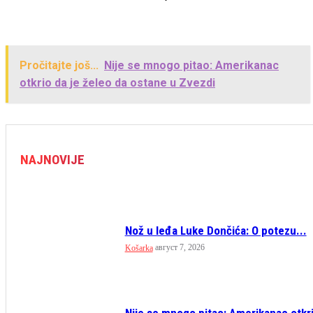
Pročitajte još...
Nije se mnogo pitao: Amerikanac
otkrio da je želeo da ostane u Zvezdi
NAJNOVIJE
Nož u leđa Luke Dončića: O potezu...
август 7, 2026
Košarka
Nije se mnogo pitao: Amerikanac otkr