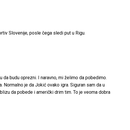
rtiv Slovenije, posle čega sledi put u Rigu.
aju da budu oprezni. I naravno, mi želimo da pobedimo.
ica. Normalno je da Jokić ovako igra. Siguran sam da u
 blizu da pobede i američki drim tim. To je veoma dobra