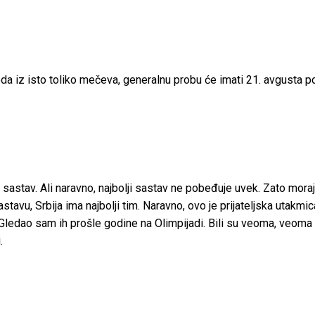
da iz isto toliko mečeva, generalnu probu će imati 21. avgusta po
i sastav. Ali naravno, najbolji sastav ne pobeđuje uvek. Zato mor
stavu, Srbija ima najbolji tim. Naravno, ovo je prijateljska utakm
 Gledao sam ih prošle godine na Olimpijadi. Bili su veoma, veoma
.