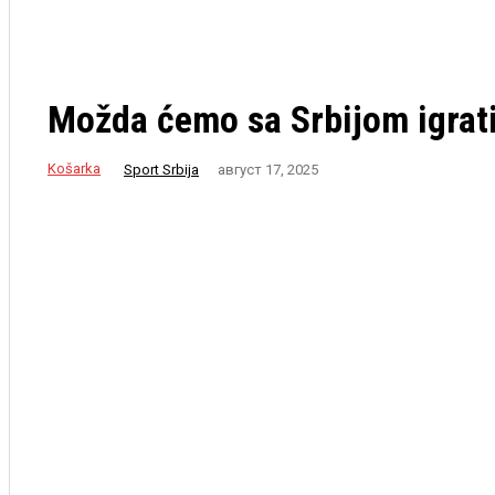
Možda ćemo sa Srbijom igrati
Košarka
Sport Srbija
август 17, 2025