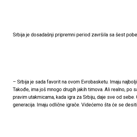
Srbija je dosadašnji pripremni period završila sa šest pobe
– Srbija je sada favorit na ovom Evrobasketu. Imaju najbolj
Takođe, ima još mnogo drugih jakih timova. Ali realno, po sa
pravim utakmicama, kada igra za Srbiju, daje sve od sebe.
generacija. Imaju odlične igrače. Videćemo šta će se desiti