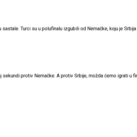
u sastale. Turci su u polufinalu izgubili od Nemačke, koju je Srbij
joj sekundi protiv Nemačke. A protiv Srbije, možda ćemo igrati u 