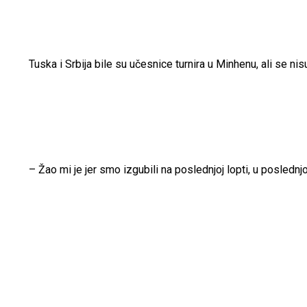
Tuska i Srbija bile su učesnice turnira u Minhenu, ali se nis
– Žao mi je jer smo izgubili na poslednjoj lopti, u posledn