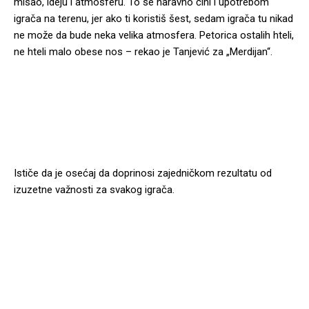
misao, ideju i atmosferu. To se naravno čini i upotrebom
igrača na terenu, jer ako ti koristiš šest, sedam igrača tu nikad
ne može da bude neka velika atmosfera. Petorica ostalih hteli,
ne hteli malo obese nos – rekao je Tanjević za „Merdijan“.
Ističe da je osećaj da doprinosi zajedničkom rezultatu od
izuzetne važnosti za svakog igrača.