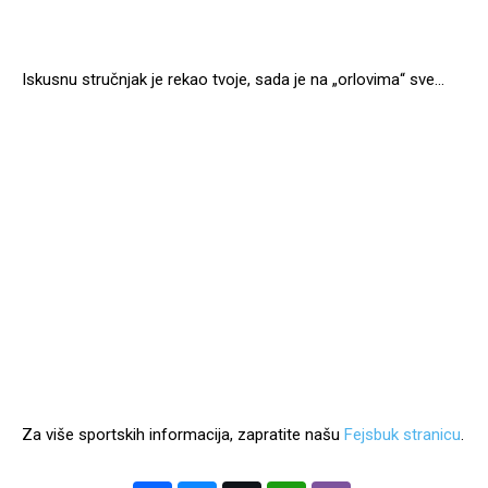
Iskusnu stručnjak je rekao tvoje, sada je na „orlovima“ sve…
Za više sportskih informacija, zapratite našu
Fejsbuk stranicu
.