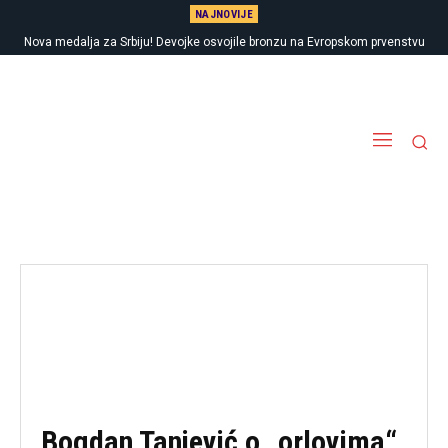
NAJNOVIJE
Nova medalja za Srbiju! Devojke osvojile bronzu na Evropskom prvenstvu
Bogdan Tanjević o „orlovima“