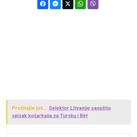
Pročitajte još...
Selektor Litvanije saopštio
spisak košarkaša za Tursku i BiH