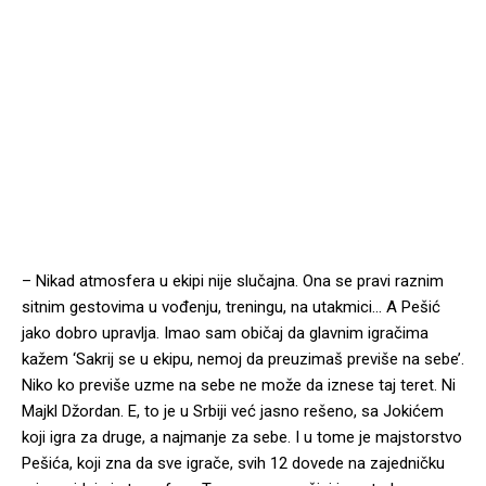
– Nikad atmosfera u ekipi nije slučajna. Ona se pravi raznim
sitnim gestovima u vođenju, treningu, na utakmici… A Pešić
jako dobro upravlja. Imao sam običaj da glavnim igračima
kažem ‘Sakrij se u ekipu, nemoj da preuzimaš previše na sebe’.
Niko ko previše uzme na sebe ne može da iznese taj teret. Ni
Majkl Džordan. E, to je u Srbiji već jasno rešeno, sa Jokićem
koji igra za druge, a najmanje za sebe. I u tome je majstorstvo
Pešića, koji zna da sve igrače, svih 12 dovede na zajedničku