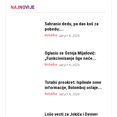
NAJNOVIJE
Sahranio dedu, pa dao koš za
pobedu:...
Košarka
август 8, 2026
Oglasio se Ostoja Mijailović:
„Funkcionisanje lige neće...
Košarka
август 8, 2026
Totalni preokret: Isplivale nove
informacije, Bolomboj ostaje...
Košarka
август 8, 2026
Loše vesti za Jokića i Denver