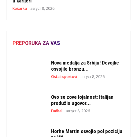
u karijeri
Košarka
август 8, 2026
PREPORUKA ZA VAS
Nova medalja za Srbiju! Devojke
osvojile bronzu...
Ostali sportovi
август 8, 2026
Ovo se zove lojalnost: Italijan
produžio ugovor...
Fudbal
август 8, 2026
Horhe Martin osvojio pol poziciju