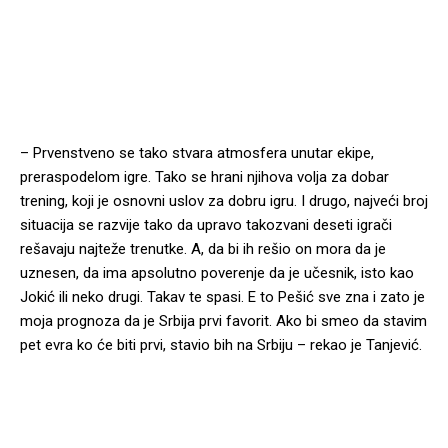
– Prvenstveno se tako stvara atmosfera unutar ekipe,
preraspodelom igre. Tako se hrani njihova volja za dobar
trening, koji je osnovni uslov za dobru igru. I drugo, najveći broj
situacija se razvije tako da upravo takozvani deseti igrači
rešavaju najteže trenutke. A, da bi ih rešio on mora da je
uznesen, da ima apsolutno poverenje da je učesnik, isto kao
Jokić ili neko drugi. Takav te spasi. E to Pešić sve zna i zato je
moja prognoza da je Srbija prvi favorit. Ako bi smeo da stavim
pet evra ko će biti prvi, stavio bih na Srbiju – rekao je Tanjević.