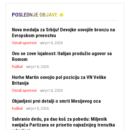
POSLEDNJE OBJAVE 🔥
Nova medalja za Srbiju! Devojke osvojile bronzu na
Evropskom prvenstvu
Ostali sportovi
август 8, 2026
Ovo se zove lojalnost: Italijan produžio ugovor sa
Romom
Fudbal
август 8, 2026
Horhe Martin osvojio pol poziciju za VN Velike
Britanije
Ostali sportovi
август 8, 2026
Objavljeni prvi detalji o smrti Mesijevog oca
Fudbal
август 8, 2026
Sahranio dedu, pa dao koš za pobedu: Miljenik
navijača Partizana se prisetio najvažnijeg trenutka