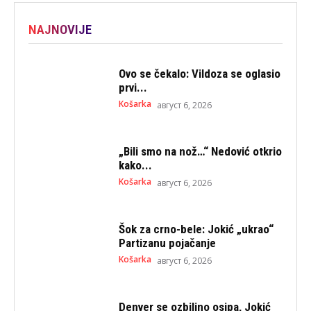
NAJNOVIJE
Ovo se čekalo: Vildoza se oglasio
prvi...
Košarka
август 6, 2026
„Bili smo na nož…“ Nedović otkrio
kako...
Košarka
август 6, 2026
Šok za crno-bele: Jokić „ukrao“
Partizanu pojačanje
Košarka
август 6, 2026
Denver se ozbiljno osipa, Jokić