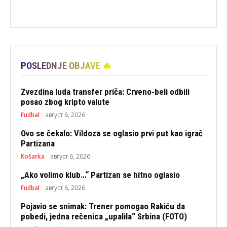
POSLEDNJE OBJAVE 🔥
Zvezdina luda transfer priča: Crveno-beli odbili
posao zbog kripto valute
Fudbal
август 6, 2026
Ovo se čekalo: Vildoza se oglasio prvi put kao igrač
Partizana
Košarka
август 6, 2026
„Ako volimo klub…“ Partizan se hitno oglasio
Fudbal
август 6, 2026
Pojavio se snimak: Trener pomogao Rakiću da
pobedi, jedna rečenica „upalila“ Srbina (FOTO)