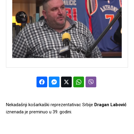
Nekadašnji košarkaški reprezentativac Srbije
Dragan Labović
iznenada je preminuo u 39. godini.