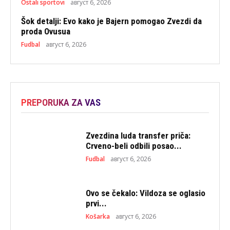
Ostali sportovi
август 6, 2026
Šok detalji: Evo kako je Bajern pomogao Zvezdi da
proda Ovusua
Fudbal
август 6, 2026
PREPORUKA ZA VAS
Zvezdina luda transfer priča:
Crveno-beli odbili posao...
Fudbal
август 6, 2026
Ovo se čekalo: Vildoza se oglasio
prvi...
Košarka
август 6, 2026