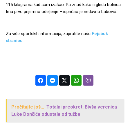
115 kilograma kad sam izašao. Pa znaš kako izgleda bolnica…
Ima prvo prijemno odeljenje – ispričao je nedavno Labović.
Za više sportskih informacija, zapratite našu
Fejsbuk
stranicu
.
Pročitajte još...
Totalni preokret: Bivša verenica
Luke Dončića odustala od tužbe