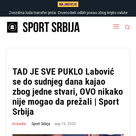
NAJNOVIJE
Zvezdina luda transfer priča: Crveno-beli odbili posao zbog kripto valute
TAD JE SVE PUKLO Labović
se do sudnjeg dana kajao
zbog jedne stvari, OVO nikako
nije mogao da prežali | Sport
Srbija
мај 10, 2025
Sport Srbija
Košarka