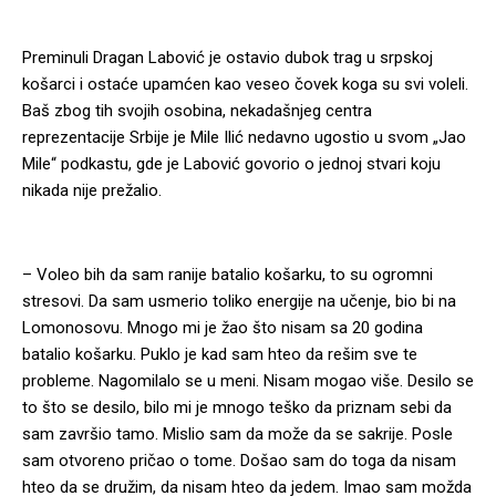
Preminuli Dragan Labović je ostavio dubok trag u srpskoj
košarci i ostaće upamćen kao veseo čovek koga su svi voleli.
Baš zbog tih svojih osobina, nekadašnjeg centra
reprezentacije Srbije je Mile Ilić nedavno ugostio u svom „Jao
Mile“ podkastu, gde je Labović govorio o jednoj stvari koju
nikada nije prežalio.
– Voleo bih da sam ranije batalio košarku, to su ogromni
stresovi. Da sam usmerio toliko energije na učenje, bio bi na
Lomonosovu. Mnogo mi je žao što nisam sa 20 godina
batalio košarku. Puklo je kad sam hteo da rešim sve te
probleme. Nagomilalo se u meni. Nisam mogao više. Desilo se
to što se desilo, bilo mi je mnogo teško da priznam sebi da
sam završio tamo. Mislio sam da može da se sakrije. Posle
sam otvoreno pričao o tome. Došao sam do toga da nisam
hteo da se družim, da nisam hteo da jedem. Imao sam možda