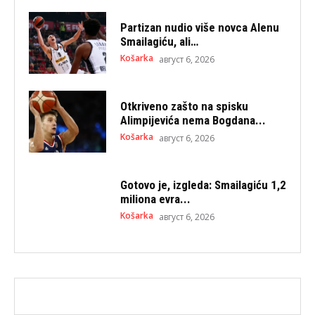
Partizan nudio više novca Alenu
Smailagiću, ali…
Košarka
август 6, 2026
Otkriveno zašto na spisku
Alimpijevića nema Bogdana...
Košarka
август 6, 2026
Gotovo je, izgleda: Smailagiću 1,2
miliona evra...
Košarka
август 6, 2026