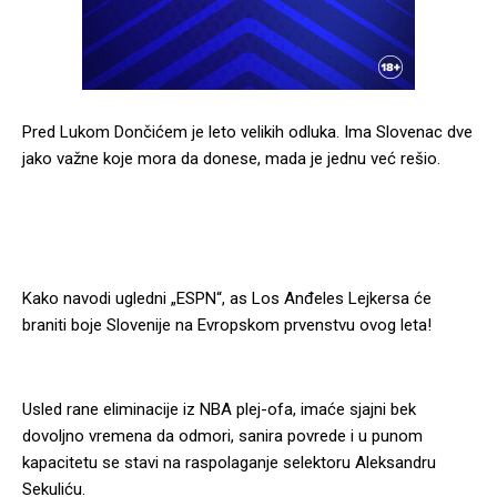
Pred Lukom Dončićem je leto velikih odluka. Ima Slovenac dve
jako važne koje mora da donese, mada je jednu već rešio.
Kako navodi ugledni „ESPN“, as Los Anđeles Lejkersa će
braniti boje Slovenije na Evropskom prvenstvu ovog leta!
Usled rane eliminacije iz NBA plej-ofa, imaće sjajni bek
dovoljno vremena da odmori, sanira povrede i u punom
kapacitetu se stavi na raspolaganje selektoru Aleksandru
Sekuliću.