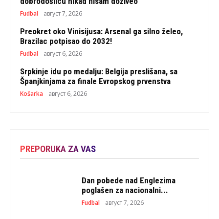
dobrodošlicu nikad nisam doživeo
Fudbal
август 7, 2026
Preokret oko Vinisijusa: Arsenal ga silno želeo,
Brazilac potpisao do 2032!
Fudbal
август 6, 2026
Srpkinje idu po medalju: Belgija preslišana, sa
Španjkinjama za finale Evropskog prvenstva
Košarka
август 6, 2026
PREPORUKA ZA VAS
Dan pobede nad Englezima
poglašen za nacionalni...
Fudbal
август 7, 2026