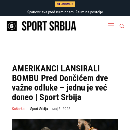
NAJNOVIJE
Salah: Došao sam u Trabzon po trofeje, ovakvu dobrodošlicu nikad nisam
Španovićeva pred Birmingem: Želim na postolje
doživeo
AMERIKANCI LANSIRALI
BOMBU Pred Dončićem dve
važne odluke – jednu je već
doneo | Sport Srbija
мај 5, 2025
Sport Srbija
Košarka