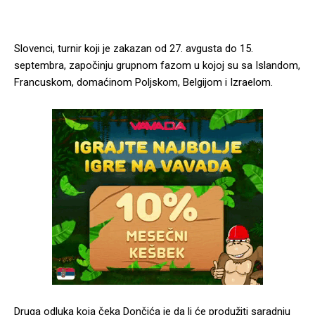
Slovenci, turnir koji je zakazan od 27. avgusta do 15.
septembra, započinju grupnom fazom u kojoj su sa Islandom,
Francuskom, domaćinom Poljskom, Belgijom i Izraelom.
Druga odluka koja čeka Dončića je da li će produžiti saradnju