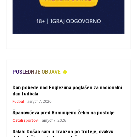
POSLEDNJE OBJAVE 🔥
Dan pobede nad Englezima poglašen za nacionalni
dan fudbala
Fudbal
август 7, 2026
Španovićeva pred Birmingem: Želim na postolje
Ostali sportovi
август 7, 2026
Salah: Došao sam u Trabzon po trofeje, ovakvu