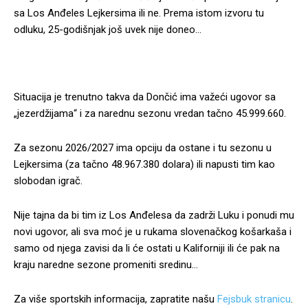
sa Los Anđeles Lejkersima ili ne. Prema istom izvoru tu
odluku, 25-godišnjak još uvek nije doneo…
Situacija je trenutno takva da Dončić ima važeći ugovor sa
„jezerdžijama“ i za narednu sezonu vredan tačno 45.999.660.
Za sezonu 2026/2027 ima opciju da ostane i tu sezonu u
Lejkersima (za tačno 48.967.380 dolara) ili napusti tim kao
slobodan igrač.
Nije tajna da bi tim iz Los Anđelesa da zadrži Luku i ponudi mu
novi ugovor, ali sva moć je u rukama slovenačkog košarkaša i
samo od njega zavisi da li će ostati u Kaliforniji ili će pak na
kraju naredne sezone promeniti sredinu…
Za više sportskih informacija, zapratite našu
Fejsbuk stranicu
.