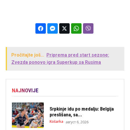
Pročitajte još...
Priprema pred start sezone:
Zvezda ponovo igra Superkup sa Rusima
NAJNOVIJE
Srpkinje idu po medalju: Belgija
preslišana, sa...
Košarka
август 6, 2026