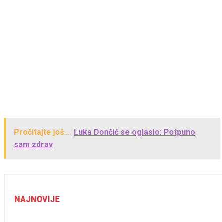
Pročitajte još...
Luka Dončić se oglasio: Potpuno
sam zdrav
NAJNOVIJE