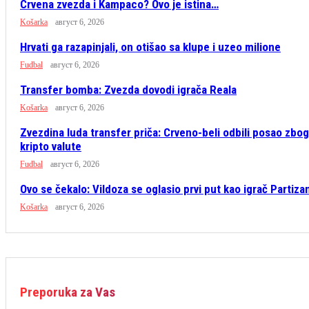
Crvena zvezda i Kampaco? Ovo je istina…
Košarka
август 6, 2026
Hrvati ga razapinjali, on otišao sa klupe i uzeo milione
Fudbal
август 6, 2026
Transfer bomba: Zvezda dovodi igrača Reala
Košarka
август 6, 2026
Zvezdina luda transfer priča: Crveno-beli odbili posao zbog
kripto valute
Fudbal
август 6, 2026
Ovo se čekalo: Vildoza se oglasio prvi put kao igrač Partiza
Košarka
август 6, 2026
Preporuka za Vas