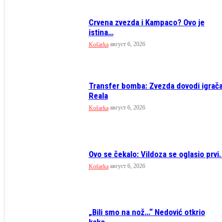
Crvena zvezda i Kampaco? Ovo je
istina…
август 6, 2026
Košarka
Transfer bomba: Zvezda dovodi igrač
Reala
август 6, 2026
Košarka
Ovo se čekalo: Vildoza se oglasio prvi.
август 6, 2026
Košarka
„Bili smo na nož…“ Nedović otkrio