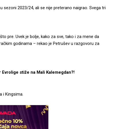
sezoni 2023/24, ali se nije preterano naigrao. Svega tri
to pre. Uvek je bolje, kako za sve, tako i za mene da
ačkim godinama – rekao je Petrušev u razgovoru za
rolige stiže na Mali Kalemegdan?!
a i Kingsima.