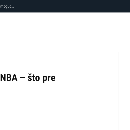
moguć…
 saigrača
FUDBAL
KOŠARKA
TENIS
OSTA
 NBA – što pre