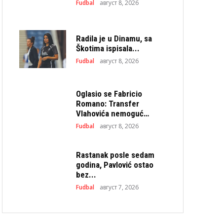
Fudbal
август 8, 2026
Radila je u Dinamu, sa
Škotima ispisala...
Fudbal
август 8, 2026
Oglasio se Fabricio
Romano: Transfer
Vlahovića nemoguć…
Fudbal
август 8, 2026
Rastanak posle sedam
godina, Pavlović ostao
bez...
Fudbal
август 7, 2026