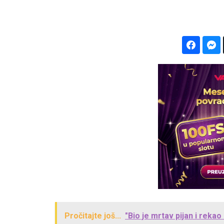
Pročitajte još...
"Bio je mrtav pijan i rekao