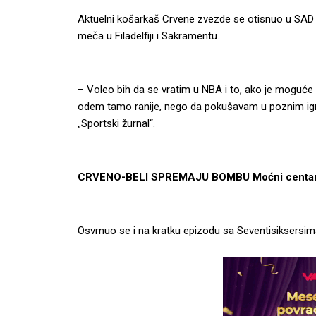
Aktuelni košarkaš Crvene zvezde se otisnuo u SAD u 
meča u Filadelfiji i Sakramentu.
– Voleo bih da se vratim u NBA i to, ako je moguće š
odem tamo ranije, nego da pokušavam u poznim igr
„Sportski žurnal“.
CRVENO-BELI SPREMAJU BOMBU Moćni centar Ev
Osvrnuo se i na kratku epizodu sa Seventisiksersim