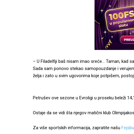
– U Filadelfiji baš nisam imao sreće… Taman, kad sa
Sada sam ponovo stekao samopouzdanje i verujem da
želja i zato u svim ugovorima koje potpišem, postoji
Petrušev ove sezone u Evroligi u proseku beleži 14,1
Ostaje da se vidi šta njegov matični klub Olimpijak
Za više sportskih informacija, zapratite našu
Fejsbu