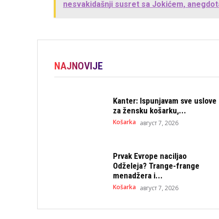
nesvakidašnji susret sa Jokićem, anegdo
NAJNOVIJE
Kanter: Ispunjavam sve uslove
za žensku košarku,...
Košarka
август 7, 2026
Prvak Evrope naciljao
Odželeja? Trange-frange
menadžera i...
Košarka
август 7, 2026