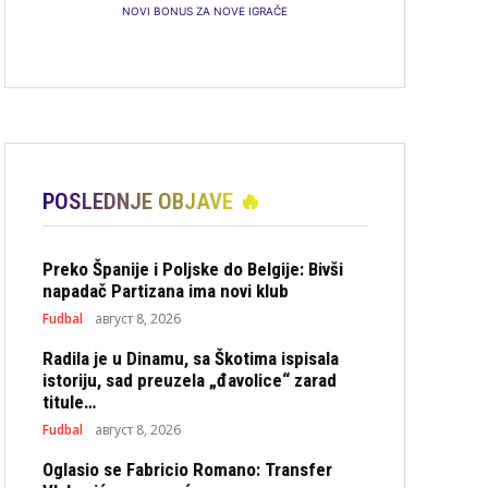
NOVI BONUS ZA NOVE IGRAČE
POSLEDNJE OBJAVE 🔥
Preko Španije i Poljske do Belgije: Bivši
napadač Partizana ima novi klub
Fudbal
август 8, 2026
Radila je u Dinamu, sa Škotima ispisala
istoriju, sad preuzela „đavolice“ zarad
titule…
Fudbal
август 8, 2026
Oglasio se Fabricio Romano: Transfer