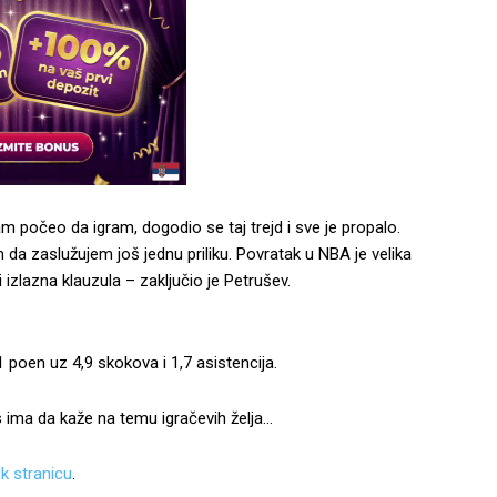
m počeo da igram, dogodio se taj trejd i sve je propalo.
 zaslužujem još jednu priliku. Povratak u NBA je velika
 izlazna klauzula – zaključio je Petrušev.
 poen uz 4,9 skokova i 1,7 asistencija.
os ima da kaže na temu igračevih želja…
k stranicu
.