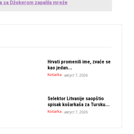
ta sa Džokerom zapalila mreže
Hrvati promenili ime, zvaće se
kao jedan...
Košarka
август 7, 2026
Selektor Litvanije saopštio
spisak košarkaša za Tursku...
Košarka
август 7, 2026