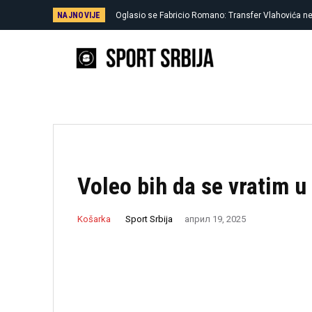
NAJNOVIJE
Oglasio se Fabricio Romano: Transfer Vlahovića ne
Rastanak posle sedam godina, Pavlović ostao bez
Voleo bih da se vratim u
Sport Srbija
Košarka
април 19, 2025