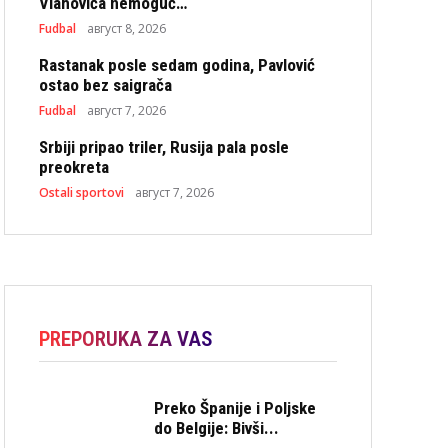
Vlahovića nemoguć…
Fudbal
август 8, 2026
Rastanak posle sedam godina, Pavlović
ostao bez saigrača
Fudbal
август 7, 2026
Srbiji pripao triler, Rusija pala posle
preokreta
Ostali sportovi
август 7, 2026
PREPORUKA ZA VAS
Preko Španije i Poljske
do Belgije: Bivši...