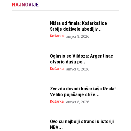
NAJNOVIJE
Ništa od finala: Košarkašice
Srbije doživele ubedljiv...
Košarka
август 8, 2026
Oglasio se Vildoza: Argentinac
otvorio dušu po...
Košarka
август 8, 2026
Zvezda dovodi košarkaša Reala!
Veliko pojačanje stiže...
Košarka
август 8, 2026
Ovo su najbolji stranci u istoriji
NBA...