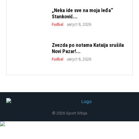
„Neka ide sve na moja leđa“
Stanković...
Fudbal
август 8, 2026
Zvezda po notama Kataija srušila
Novi Pazar!...
Fudbal
август 8, 2026
© 2026 Sport Srbija