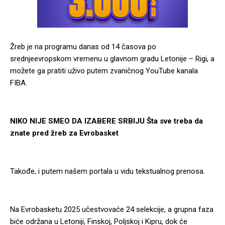
Žreb je na programu danas od 14 časova po
srednjeevropskom vremenu u glavnom gradu Letonije – Rigi, a
možete ga pratiti uživo putem zvaničnog YouTube kanala
FIBA.
NIKO NIJE SMEO DA IZABERE SRBIJU Šta sve treba da
znate pred žreb za Evrobasket
Takođe, i putem našem portala u vidu tekstualnog prenosa.
Na Evrobasketu 2025 učestvovaće 24 selekcije, a grupna faza
biće održana u Letoniji, Finskoj, Poljskoj i Kipru, dok će