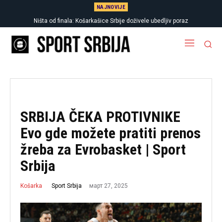
NAJNOVIJE
Ništa od finala: Košarkašice Srbije doživele ubedljiv poraz
SRBIJA ČEKA PROTIVNIKE
Evo gde možete pratiti prenos
žreba za Evrobasket | Sport
Srbija
март 27, 2025
Sport Srbija
Košarka