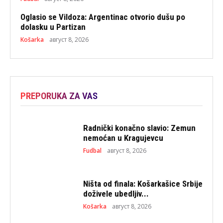
Oglasio se Vildoza: Argentinac otvorio dušu po
dolasku u Partizan
Košarka
август 8, 2026
PREPORUKA ZA VAS
Radnički konačno slavio: Zemun
nemoćan u Kragujevcu
Fudbal
август 8, 2026
Ništa od finala: Košarkašice Srbije
doživele ubedljiv...
Košarka
август 8, 2026