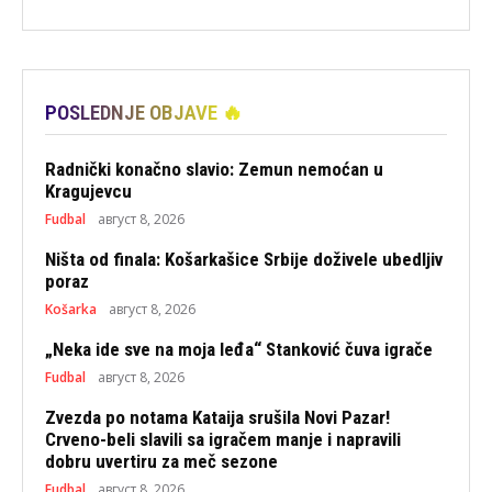
POSLEDNJE OBJAVE 🔥
Radnički konačno slavio: Zemun nemoćan u
Kragujevcu
Fudbal
август 8, 2026
Ništa od finala: Košarkašice Srbije doživele ubedljiv
poraz
Košarka
август 8, 2026
„Neka ide sve na moja leđa“ Stanković čuva igrače
Fudbal
август 8, 2026
Zvezda po notama Kataija srušila Novi Pazar!
Crveno-beli slavili sa igračem manje i napravili
dobru uvertiru za meč sezone
Fudbal
август 8, 2026