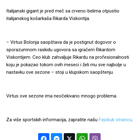
Italijanski gigant je pred meč sa crveno-belima otpustio
italijanskog košarkaša Rikarda Viskontija.
– Virtus Bolonja saopštava da je postignut dogovor o
sporazumnom raskidu ugovora sa igračem Rikardom
Viskontijem. Ceo klub zahvaljuje Rikardu na profesionalnosti
koju je pokazao tokom ovih meseci i želi mu sve najbolje u
nastavku ove sezone – stoji u klupskom saopštenju.
Virtus ove sezone ima neočekivano mnogo problema.
Za više sportskih informacija, zapratite našu
Fejsbuk stranicu
.