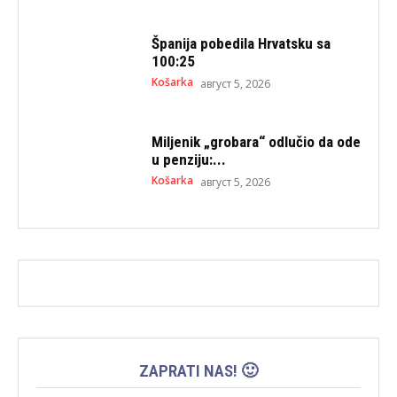
Španija pobedila Hrvatsku sa
100:25
Košarka
август 5, 2026
Miljenik „grobara“ odlučio da ode
u penziju:...
Košarka
август 5, 2026
ZAPRATI NAS! 🙂