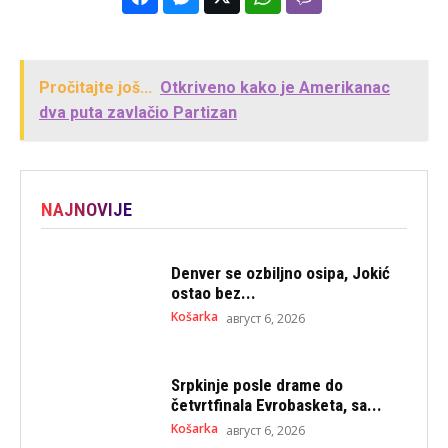
Pročitajte još...
Otkriveno kako je Amerikanac
dva puta zavlačio Partizan
NAJNOVIJE
Denver se ozbiljno osipa, Jokić
ostao bez...
Košarka
август 6, 2026
Srpkinje posle drame do
četvrtfinala Evrobasketa, sa...
Košarka
август 6, 2026