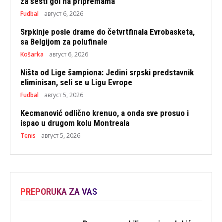
za šesti gol na pripremama
Fudbal
август 6, 2026
Srpkinje posle drame do četvrtfinala Evrobasketa,
sa Belgijom za polufinale
Košarka
август 6, 2026
Ništa od Lige šampiona: Jedini srpski predstavnik
eliminisan, seli se u Ligu Evrope
Fudbal
август 5, 2026
Kecmanović odlično krenuo, a onda sve prosuo i
ispao u drugom kolu Montreala
Tenis
август 5, 2026
PREPORUKA ZA VAS