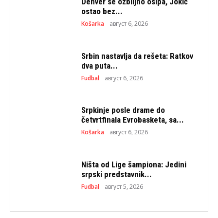
Denver se ozbiljno osipa, Jokić
ostao bez...
Košarka
август 6, 2026
Srbin nastavlja da rešeta: Ratkov
dva puta...
Fudbal
август 6, 2026
Srpkinje posle drame do
četvrtfinala Evrobasketa, sa...
Košarka
август 6, 2026
Ništa od Lige šampiona: Jedini
srpski predstavnik...
Fudbal
август 5, 2026