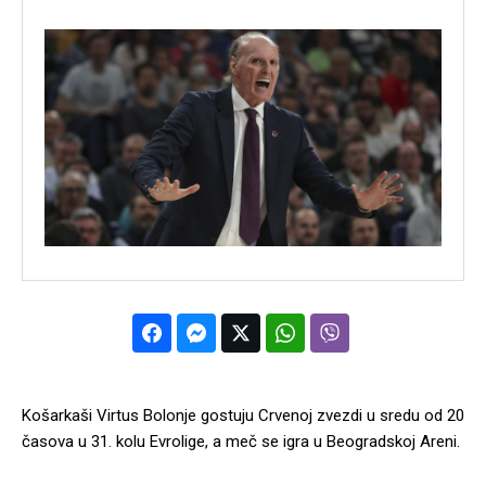
Košarkaši Virtus Bolonje gostuju Crvenoj zvezdi u sredu od 20
časova u 31. kolu Evrolige, a meč se igra u Beogradskoj Areni.