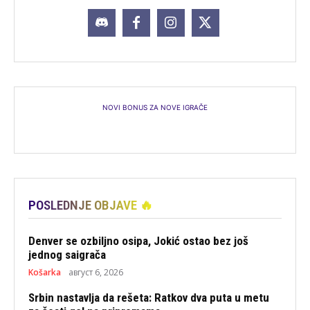
NOVI BONUS ZA NOVE IGRAČE
POSLEDNJE OBJAVE 🔥
Denver se ozbiljno osipa, Jokić ostao bez još
jednog saigrača
Košarka
август 6, 2026
Srbin nastavlja da rešeta: Ratkov dva puta u metu