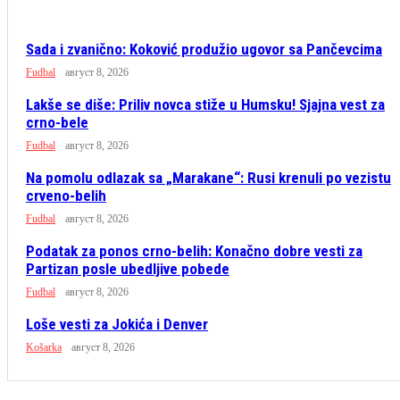
Sada i zvanično: Koković produžio ugovor sa Pančevcima
Fudbal
август 8, 2026
Lakše se diše: Priliv novca stiže u Humsku! Sjajna vest za
crno-bele
Fudbal
август 8, 2026
Na pomolu odlazak sa „Marakane“: Rusi krenuli po vezistu
crveno-belih
Fudbal
август 8, 2026
Podatak za ponos crno-belih: Konačno dobre vesti za
Partizan posle ubedljive pobede
Fudbal
август 8, 2026
Loše vesti za Jokića i Denver
Košarka
август 8, 2026