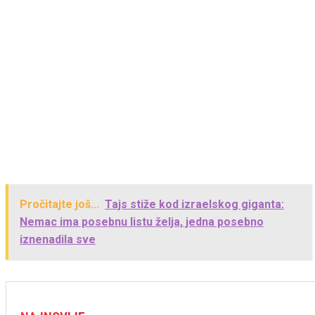
Pročitajte još...
Tajs stiže kod izraelskog giganta:
Nemac ima posebnu listu želja, jedna posebno
iznenadila sve