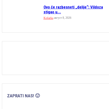
Ovo će razbesneti „delije“: Vildoza
stigao u...
август 8, 2026
Košarka
ZAPRATI NAS! 🙂