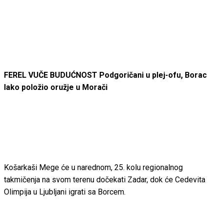
FEREL VUČE BUDUĆNOST Podgoričani u plej-ofu, Borac
lako položio oružje u Morači
Košarkaši Mege će u narednom, 25. kolu regionalnog
takmičenja na svom terenu dočekati Zadar, dok će Cedevita
Olimpija u Ljubljani igrati sa Borcem.