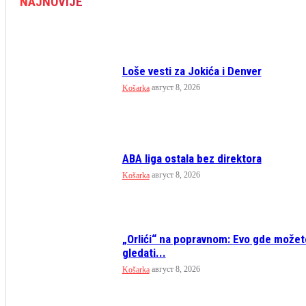
NAJNOVIJE
Loše vesti za Jokića i Denver
август 8, 2026
Košarka
ABA liga ostala bez direktora
август 8, 2026
Košarka
„Orlići“ na popravnom: Evo gde možet
gledati...
август 8, 2026
Košarka