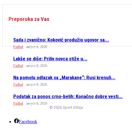
Preporuka za Vas
Sada i zvanično: Koković produžio ugovor sa...
Fudbal
август 8, 2026
Lakše se diše: Priliv novca stiže u...
Fudbal
август 8, 2026
Na pomolu odlazak sa „Marakane“: Rusi krenuli...
Fudbal
август 8, 2026
Podatak za ponos crno-belih: Konačno dobre vesti...
Fudbal
август 8, 2026
© 2026 Sport Srbija
Facebook