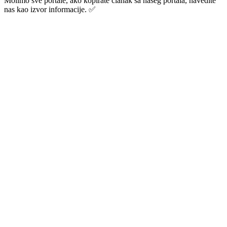
Molimo sve portale, ako kopirate članak sa našeg portala, navedite
nas kao izvor informacije. ✅