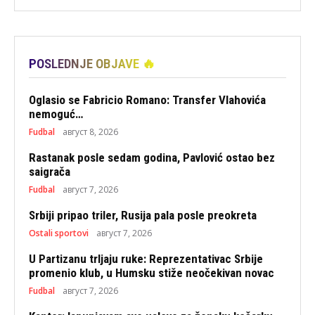
POSLEDNJE OBJAVE 🔥
Oglasio se Fabricio Romano: Transfer Vlahovića
nemoguć…
Fudbal
август 8, 2026
Rastanak posle sedam godina, Pavlović ostao bez
saigrača
Fudbal
август 7, 2026
Srbiji pripao triler, Rusija pala posle preokreta
Ostali sportovi
август 7, 2026
U Partizanu trljaju ruke: Reprezentativac Srbije
promenio klub, u Humsku stiže neočekivan novac
Fudbal
август 7, 2026