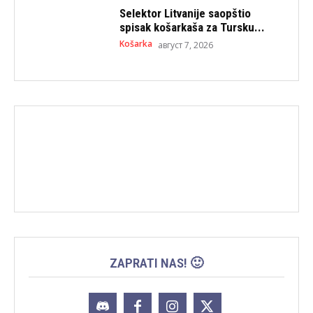
Selektor Litvanije saopštio
spisak košarkaša za Tursku...
Košarka
август 7, 2026
ZAPRATI NAS! 🙂