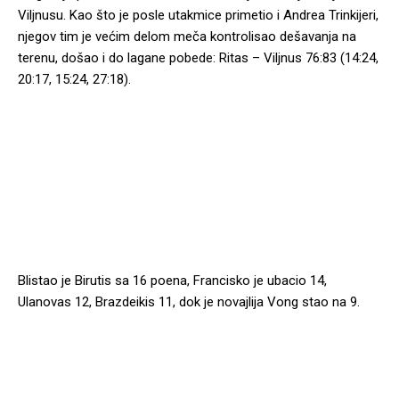
Viljnusu. Kao što je posle utakmice primetio i Andrea Trinkijeri,
njegov tim je većim delom meča kontrolisao dešavanja na
terenu, došao i do lagane pobede: Ritas – Viljnus 76:83 (14:24,
20:17, 15:24, 27:18).
Blistao je Birutis sa 16 poena, Francisko je ubacio 14,
Ulanovas 12, Brazdeikis 11, dok je novajlija Vong stao na 9.