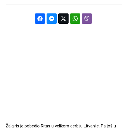
Žalgiris je pobedio Ritas u velikom derbiju Litvanije. Pa još u –