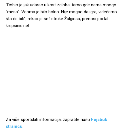
“Dobio je jak udarac u kost zgloba, tamo gde nema mnogo
“mesa”. Veoma je bilo bolno. Nije mogao da igra, videćemo
šta će biti”, rekao je šef struke Žalgirisa, prenosi portal
krepsinis.net.
Za više sportskih informacija, zapratite našu
Fejsbuk
stranicu
.