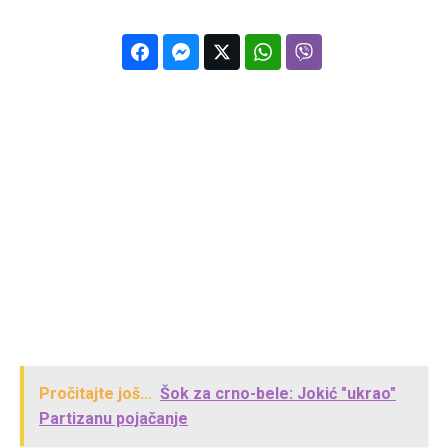
Pročitajte još...
Šok za crno-bele: Jokić "ukrao"
Partizanu pojačanje