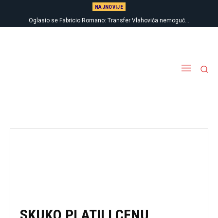
NAJNOVIJE
Oglasio se Fabricio Romano: Transfer Vlahovića nemoguć…
SKUKO PLATILI CENU