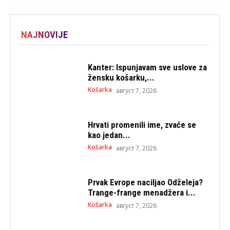
NAJNOVIJE
Kanter: Ispunjavam sve uslove za
žensku košarku,...
Košarka
август 7, 2026
Hrvati promenili ime, zvaće se
kao jedan...
Košarka
август 7, 2026
Prvak Evrope naciljao Odželeja?
Trange-frange menadžera i...
Košarka
август 7, 2026