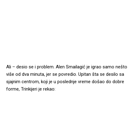
Ali – desio se i problem. Alen Smailagić je igrao samo nešto
više od dva minuta, jer se povredio. Upitan šta se desilo sa
sjajnim centrom, koji je u poslednje vreme došao do dobre
forme, Trinkijeri je rekao: