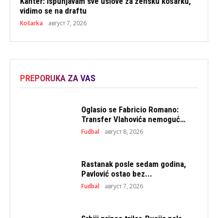
Kanter: Ispunjavam sve uslove za žensku košarku,
vidimo se na draftu
Košarka
август 7, 2026
PREPORUKA ZA VAS
Oglasio se Fabricio Romano:
Transfer Vlahovića nemoguć…
Fudbal
август 8, 2026
Rastanak posle sedam godina,
Pavlović ostao bez...
Fudbal
август 7, 2026