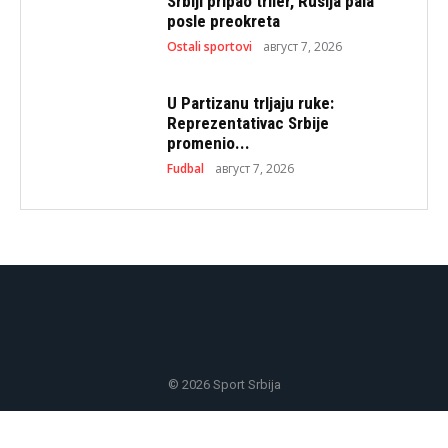
Srbiji pripao triler, Rusija pala
posle preokreta
Ostali sportovi
август 7, 2026
U Partizanu trljaju ruke:
Reprezentativac Srbije
promenio...
Fudbal
август 7, 2026
© 2026 Sport Srbija