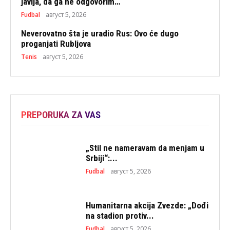
javlja, da ga ne odgovorim…“
Fudbal
август 5, 2026
Neverovatno šta je uradio Rus: Ovo će dugo
proganjati Rubljova
Tenis
август 5, 2026
PREPORUKA ZA VAS
„Stil ne nameravam da menjam u
Srbiji“:...
Fudbal
август 5, 2026
Humanitarna akcija Zvezde: „Dođi
na stadion protiv...
Fudbal
август 5, 2026