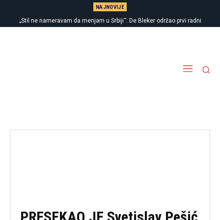
NAJNOVIJE
„Stil ne nameravam da menjam u Srbiji“: De Bleker održao prvi radni
sastanak sa sudijama
PRESEKAO JE Svetislav Pešić