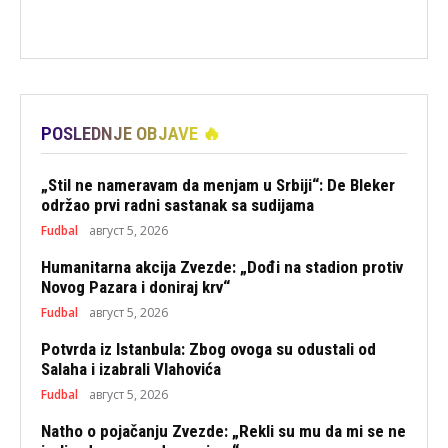
POSLEDNJE OBJAVE 🔥
„Stil ne nameravam da menjam u Srbiji“: De Bleker
održao prvi radni sastanak sa sudijama
Fudbal
август 5, 2026
Humanitarna akcija Zvezde: „Dođi na stadion protiv
Novog Pazara i doniraj krv“
Fudbal
август 5, 2026
Potvrda iz Istanbula: Zbog ovoga su odustali od
Salaha i izabrali Vlahovića
Fudbal
август 5, 2026
Natho o pojačanju Zvezde: „Rekli su mu da mi se ne