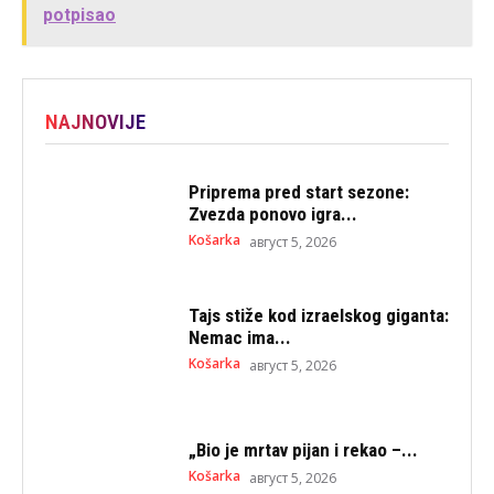
potpisao
NAJNOVIJE
Priprema pred start sezone:
Zvezda ponovo igra...
Košarka
август 5, 2026
Tajs stiže kod izraelskog giganta:
Nemac ima...
Košarka
август 5, 2026
„Bio je mrtav pijan i rekao –...
Košarka
август 5, 2026