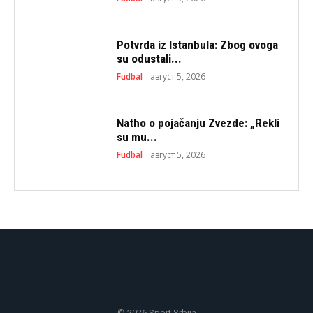
Potvrda iz Istanbula: Zbog ovoga
su odustali...
Fudbal
август 5, 2026
Natho o pojačanju Zvezde: „Rekli
su mu...
Fudbal
август 5, 2026
© 2026 Sport Srbija