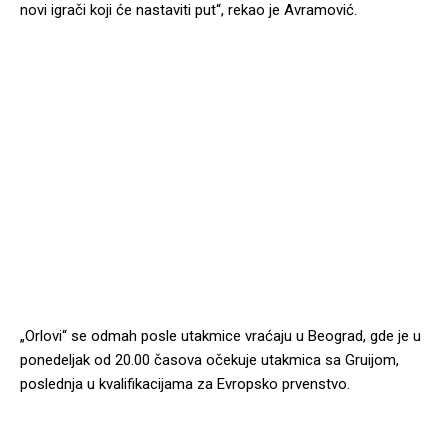
novi igrači koji će nastaviti put“, rekao je Avramović.
„Orlovi“ se odmah posle utakmice vraćaju u Beograd, gde je u
ponedeljak od 20.00 časova očekuje utakmica sa Gruijom,
poslednja u kvalifikacijama za Evropsko prvenstvo.