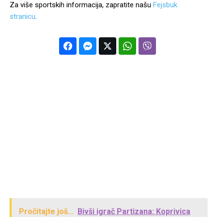
Za više sportskih informacija, zapratite našu
Fejsbuk
stranicu
.
Pročitajte još...
Bivši igrač Partizana: Koprivica