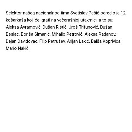
Selektor našeg nacionalnog tima Svetislav Pešić odredio je 12
košarkaša koji će igrati na večerašnjoj utakmici, a to su:
Aleksa Avramović, Dušan Ristić, Uroš Trifunović, Dušan
Beslać, Boriša Simanić, Mihailo Petrović, Aleksa Radanov,
Dejan Davidovac, Filip Petrušev, Arijan Lakić, Balša Koprivica i
Mario Nakić.